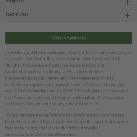
So geht's
Rechtliches
Widerruf erklären
Zu Risiken und Nebenwirkungen lesen Sie die Packungsbeilage und
fragen Sie Ihre Ärztin, Ihren Arzt oder in Ihrer Apotheke. AVP:
Üblicher Apothekenverkaufspreis berechnet nach der
Arzneimittelpreisverordnung. UVP: Unverbindliche
Preisempfehlung des Herstellers. Die angegebenen Preise
beinhalten die gesetzlich vorgeschriebene Mehrwertsteuer, ggf.
zzgl. 3,95 € Versandkosten. Ab 29,00 € Bestell­wert versand­kosten­
frei. Preisänderungen und Irrtümer vorbehalten. Alle Angebote
und Gratis-Beigaben nur solange der Vorrat reicht.
1
Eine pharmazeutische Prüfung der Arzneimittel und sonstigen
Produkte in deinem Warenkorb beinhaltet die Durchführung von
Wechselwirkungschecks und die Prüfung etwaiger
Anwendungshinweise des Herstellers.