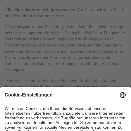
2
Biozidprodukte
vorsichtig verwenden. Vor Gebrauch stets Etikett
und Produktinformationen lesen.
3
Die Übergabe deiner Bestellung an den Paketdienstleister erfolgt
bei uns werktags von Montag bis Freitag bis 18:00 Uhr. Der genaue
Lieferzeitpunkt kann je nach Region und in Abhängigkeit der
Produktverfügbarkeit sowie vom Zustellzeitpunkt des Spediteurs
abweichen. Darüber hinaus können notwendige pharmazeutische
Prüfungen, die zu deiner Arzneimittelsicherheit dienen, die
Lieferfrist um die Dauer der Prüfungen einschließlich Klärungen
verlängern.
4
Für verschreibungspflichtige Medikamente stellt der Arzt ein
Rezept aus und der Patient erhält sie in der Apotheke. Die
gesetzliche Krankenversicherung übernimmt in der Regel die
Kosten dafür, der Versicherte trägt einen Teil davon als Zuzahlung
mit.
Grundsätzlich leisten Mitglieder Zuzahlungen in Höhe von zehn
Prozent des Abgabepreises,
mindestens
jedoch
fünf Euro
und
höchstens zehn Euro.
Es sind jedoch nie mehr als die tatsächlichen
Kosten der Leistung zu entrichten.