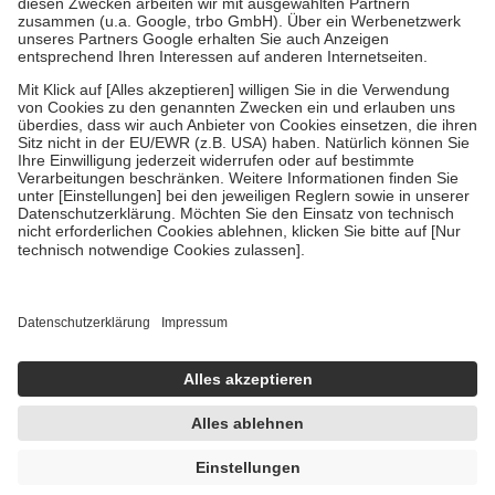
Diese Regeln gelten grundsätzlich auch für Online-Apotheken.
Bei Heilmitteln und häuslicher Krankenpflege beträgt die
Zuzahlung zehn Prozent der Kosten sowie zehn Euro je
Verordnung.
Um das Engagement der Versicherten für ihre eigene Gesundheit zu
stärken und die besondere Stellung der Familie zu unterstützen,
fallen
keine Zuzahlungen
an bei:
• Kindern und Jugendlichen bis zum vollendeten 18. Lebensjahr
mit Ausnahme der Fahrkosten
• Untersuchungen zur Vorsorge und Früherkennung, die von der
GKV getragen werden
• empfohlenen Schutzimpfungen
• Harn- und Blutteststreifen
Wir nutzen Trusted Shops als unabhängigen Dienstleister für die
Einholung von Bewertungen. Trusted Shops hat Maßnahmen
getroffen, um sicherzustellen, dass es sich um echte Bewertungen
handelt. Mehr Informationen findest du hier:
https://help.etrusted.com/hc/de/articles/4419944605341