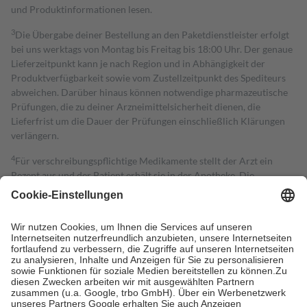
und Produktinformationen lesen.
3
Die Übergabe deiner Bestellung an den Paketdienstleister erfolgt
bei uns werktags von Montag bis Freitag bis 18:00 Uhr. Der genaue
Lieferzeitpunkt kann je nach Region und in Abhängigkeit der
Produktverfügbarkeit sowie vom Zustellzeitpunkt des Spediteurs
abweichen. Darüber hinaus können notwendige pharmazeutische
Prüfungen, die zu deiner Arzneimittelsicherheit dienen, die
Lieferfrist um die Dauer der Prüfungen einschließlich Klärungen
verlängern.
4
Für verschreibungspflichtige Medikamente stellt der Arzt ein
Rezept aus und der Patient erhält sie in der Apotheke. Die
gesetzliche Krankenversicherung übernimmt in der Regel die
Kosten dafür, der Versicherte trägt einen Teil davon als Zuzahlung
mit.
Grundsätzlich leisten Mitglieder Zuzahlungen in Höhe von zehn
Prozent des Abgabepreises,
mindestens
jedoch
fünf Euro
und
höchstens zehn Euro.
Es sind jedoch nie mehr als die tatsächlichen
Kosten der Leistung zu entrichten.
Diese Regeln gelten grundsätzlich auch für Online-Apotheken.
Bei Heilmitteln und häuslicher Krankenpflege beträgt die