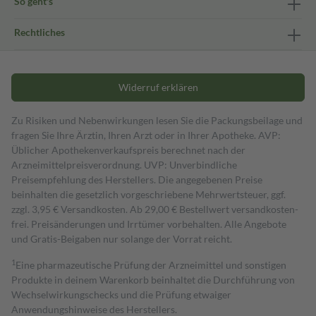
So geht's
Rechtliches
Widerruf erklären
Zu Risiken und Nebenwirkungen lesen Sie die Packungsbeilage und
fragen Sie Ihre Ärztin, Ihren Arzt oder in Ihrer Apotheke. AVP:
Üblicher Apothekenverkaufspreis berechnet nach der
Arzneimittelpreisverordnung. UVP: Unverbindliche
Preisempfehlung des Herstellers. Die angegebenen Preise
beinhalten die gesetzlich vorgeschriebene Mehrwertsteuer, ggf.
zzgl. 3,95 € Versandkosten. Ab 29,00 € Bestell­wert versand­kosten­
frei. Preisänderungen und Irrtümer vorbehalten. Alle Angebote
und Gratis-Beigaben nur solange der Vorrat reicht.
1
Eine pharmazeutische Prüfung der Arzneimittel und sonstigen
Produkte in deinem Warenkorb beinhaltet die Durchführung von
Wechselwirkungschecks und die Prüfung etwaiger
Anwendungshinweise des Herstellers.