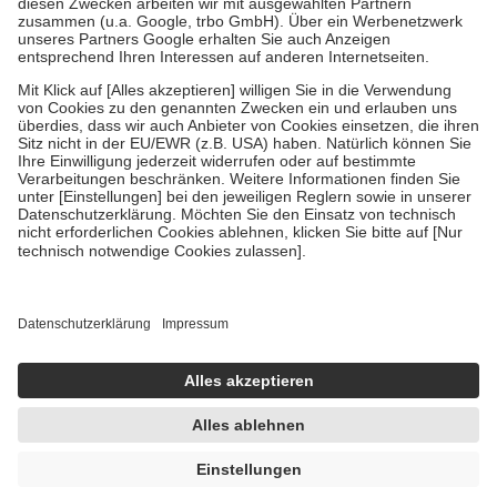
Diese Regeln gelten grundsätzlich auch für Online-Apotheken.
Bei Heilmitteln und häuslicher Krankenpflege beträgt die
Zuzahlung zehn Prozent der Kosten sowie zehn Euro je
Verordnung.
Um das Engagement der Versicherten für ihre eigene Gesundheit zu
stärken und die besondere Stellung der Familie zu unterstützen,
fallen
keine Zuzahlungen
an bei:
• Kindern und Jugendlichen bis zum vollendeten 18. Lebensjahr
mit Ausnahme der Fahrkosten
• Untersuchungen zur Vorsorge und Früherkennung, die von der
GKV getragen werden
• empfohlenen Schutzimpfungen
• Harn- und Blutteststreifen
Wir nutzen Trusted Shops als unabhängigen Dienstleister für die
Einholung von Bewertungen. Trusted Shops hat Maßnahmen
getroffen, um sicherzustellen, dass es sich um echte Bewertungen
handelt. Mehr Informationen findest du hier:
https://help.etrusted.com/hc/de/articles/4419944605341