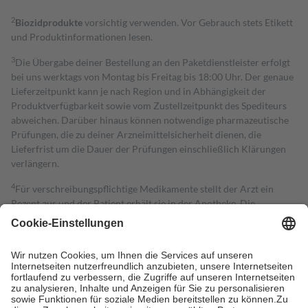
2
Biozidprodukte
vorsichtig verwenden. Vor Gebrauch stets Etikett
und Produktinformationen lesen.
3
Die Übergabe deiner Bestellung an den Paketdienstleister erfolgt
bei uns werktags von Montag bis Freitag bis 18:00 Uhr. Der genaue
Lieferzeitpunkt kann je nach Region und in Abhängigkeit der
Produktverfügbarkeit sowie vom Zustellzeitpunkt des Spediteurs
abweichen. Darüber hinaus können notwendige pharmazeutische
Prüfungen, die zu deiner Arzneimittelsicherheit dienen, die
Lieferfrist um die Dauer der Prüfungen einschließlich Klärungen
verlängern.
4
Für verschreibungspflichtige Medikamente stellt der Arzt ein
Rezept aus und der Patient erhält sie in der Apotheke. Die
gesetzliche Krankenversicherung übernimmt in der Regel die
Kosten dafür, der Versicherte trägt einen Teil davon als Zuzahlung
mit.
Grundsätzlich leisten Mitglieder Zuzahlungen in Höhe von zehn
Prozent des Abgabepreises,
mindestens
jedoch
fünf Euro
und
höchstens zehn Euro.
Es sind jedoch nie mehr als die tatsächlichen
Kosten der Leistung zu entrichten.