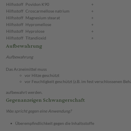
Hilfsstoff
Povidon K90
+
Hilfsstoff
Croscarmellose natrium
+
Hilfsstoff
Magnesium stearat
+
Hilfsstoff
Hypromellose
+
Hilfsstoff
Hyprolose
+
Hilfsstoff
Titandioxid
+
Aufbewahrung
Aufbewahrung
Das Arzneimittel muss
vor Hitze geschützt
vor Feuchtigkeit geschützt (z.B. im fest verschlossenen Behä
aufbewahrt werden.
Gegenanzeigen Schwangerschaft
Was spricht gegen eine Anwendung?
Überempfindlichkeit gegen die Inhaltsstoffe