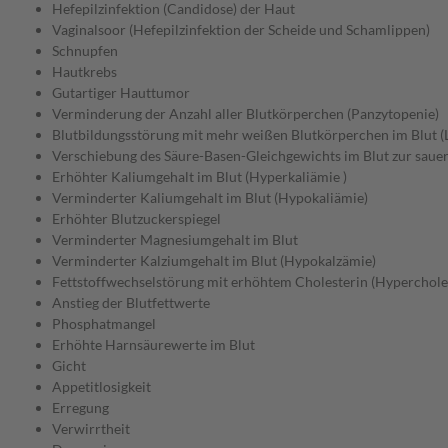
Hefepilzinfektion (Candidose) der Haut
Vaginalsoor (Hefepilzinfektion der Scheide und Schamlippen)
Schnupfen
Hautkrebs
Gutartiger Hauttumor
Verminderung der Anzahl aller Blutkörperchen (Panzytopenie)
Blutbildungsstörung mit mehr weißen Blutkörperchen im Blut (
Verschiebung des Säure-Basen-Gleichgewichts im Blut zur sauer
Erhöhter Kaliumgehalt im Blut (Hyperkaliämie )
Verminderter Kaliumgehalt im Blut (Hypokaliämie)
Erhöhter Blutzuckerspiegel
Verminderter Magnesiumgehalt im Blut
Verminderter Kalziumgehalt im Blut (Hypokalzämie)
Fettstoffwechselstörung mit erhöhtem Cholesterin (Hyperchole
Anstieg der Blutfettwerte
Phosphatmangel
Erhöhte Harnsäurewerte im Blut
Gicht
Appetitlosigkeit
Erregung
Verwirrtheit