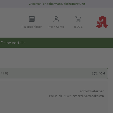
persönliche
pharmazeutische Beratung
Rezept einlösen
Mein Konto
0,00 €
Deine Vorteile
171,40 €
/ 1 St)
sofort lieferbar
Preise inkl. MwSt. ggf. zzgl. Versandkosten