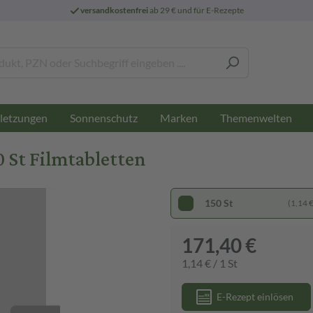
versandkostenfrei
ab 29 € und für E-Rezepte
letzungen
Sonnenschutz
Marken
Themenwelten
 St Filmtabletten
150 St
(1,14 € 
171,40 €
1,14 € / 1 St
E-Rezept einlösen