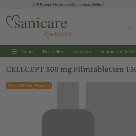
3
E-Rezept:
Heute bestellt,
morgen geliefert
Menü
Bestseller
Sparsets
Schmerzen & Ver
CELLCEPT 500 mg Filmtabletten 150
Rezeptpflichtig
Reimport