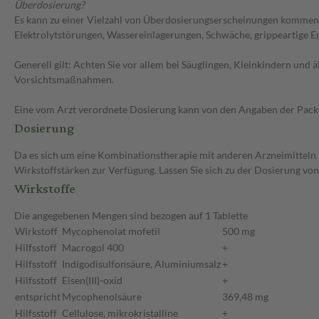
Überdosierung?
Es kann zu einer Vielzahl von Überdosierungserscheinungen kommen, 
Elektrolytstörungen, Wassereinlagerungen, Schwäche, grippeartige E
Generell gilt: Achten Sie vor allem bei Säuglingen, Kleinkindern un
Vorsichtsmaßnahmen.
Eine vom Arzt verordnete Dosierung kann von den Angaben der Packun
Dosierung
Da es sich um eine Kombinationstherapie mit anderen Arzneimitteln 
Wirkstoffstärken zur Verfügung. Lassen Sie sich zu der Dosierung vo
Wirkstoffe
Die angegebenen Mengen sind bezogen auf 1 Tablette
Wirkstoff
Mycophenolat mofetil
500 mg
Hilfsstoff
Macrogol 400
+
Hilfsstoff
Indigodisulfonsäure, Aluminiumsalz
+
Hilfsstoff
Eisen(III)-oxid
+
entspricht
Mycophenolsäure
369,48 mg
Hilfsstoff
Cellulose, mikrokristalline
+