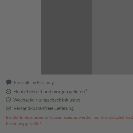
Abbildung kann abweichen
Persönliche Beratung
Heute bestellt und morgen geliefert³
Wechselwirkungscheck inklusive
Versandkostenfreie Lieferung
Bei der Einlösung eines Kassenrezeptes werden nur die gesetzlichen 
Rechnung gestellt.⁴