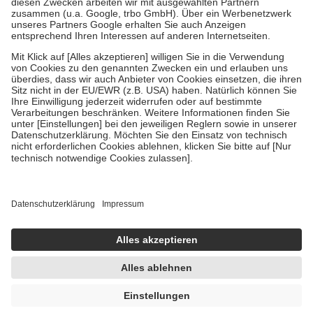
Diese Regeln gelten grundsätzlich auch für Online-Apotheken.
Bei Heilmitteln und häuslicher Krankenpflege beträgt die
Zuzahlung zehn Prozent der Kosten sowie zehn Euro je
Verordnung.
Um das Engagement der Versicherten für ihre eigene Gesundheit zu
stärken und die besondere Stellung der Familie zu unterstützen,
fallen
keine Zuzahlungen
an bei:
• Kindern und Jugendlichen bis zum vollendeten 18. Lebensjahr
mit Ausnahme der Fahrkosten
• Untersuchungen zur Vorsorge und Früherkennung, die von der
GKV getragen werden
• empfohlenen Schutzimpfungen
• Harn- und Blutteststreifen
Wir nutzen Trusted Shops als unabhängigen Dienstleister für die
Einholung von Bewertungen. Trusted Shops hat Maßnahmen
getroffen, um sicherzustellen, dass es sich um echte Bewertungen
handelt. Mehr Informationen findest du hier:
https://help.etrusted.com/hc/de/articles/4419944605341