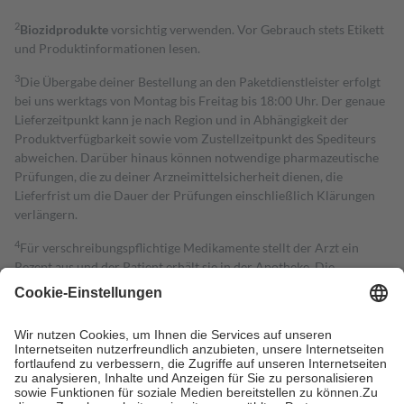
2
Biozidprodukte
vorsichtig verwenden. Vor Gebrauch stets Etikett
und Produktinformationen lesen.
3
Die Übergabe deiner Bestellung an den Paketdienstleister erfolgt
bei uns werktags von Montag bis Freitag bis 18:00 Uhr. Der genaue
Lieferzeitpunkt kann je nach Region und in Abhängigkeit der
Produktverfügbarkeit sowie vom Zustellzeitpunkt des Spediteurs
abweichen. Darüber hinaus können notwendige pharmazeutische
Prüfungen, die zu deiner Arzneimittelsicherheit dienen, die
Lieferfrist um die Dauer der Prüfungen einschließlich Klärungen
verlängern.
4
Für verschreibungspflichtige Medikamente stellt der Arzt ein
Rezept aus und der Patient erhält sie in der Apotheke. Die
gesetzliche Krankenversicherung übernimmt in der Regel die
Kosten dafür, der Versicherte trägt einen Teil davon als Zuzahlung
mit.
Grundsätzlich leisten Mitglieder Zuzahlungen in Höhe von zehn
Prozent des Abgabepreises,
mindestens
jedoch
fünf Euro
und
höchstens zehn Euro.
Es sind jedoch nie mehr als die tatsächlichen
Kosten der Leistung zu entrichten.