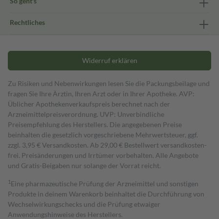
So geht's
Rechtliches
Widerruf erklären
Zu Risiken und Nebenwirkungen lesen Sie die Packungsbeilage und
fragen Sie Ihre Ärztin, Ihren Arzt oder in Ihrer Apotheke. AVP:
Üblicher Apothekenverkaufspreis berechnet nach der
Arzneimittelpreisverordnung. UVP: Unverbindliche
Preisempfehlung des Herstellers. Die angegebenen Preise
beinhalten die gesetzlich vorgeschriebene Mehrwertsteuer, ggf.
zzgl. 3,95 € Versandkosten. Ab 29,00 € Bestell­wert versand­kosten­
frei. Preisänderungen und Irrtümer vorbehalten. Alle Angebote
und Gratis-Beigaben nur solange der Vorrat reicht.
1
Eine pharmazeutische Prüfung der Arzneimittel und sonstigen
Produkte in deinem Warenkorb beinhaltet die Durchführung von
Wechselwirkungschecks und die Prüfung etwaiger
Anwendungshinweise des Herstellers.