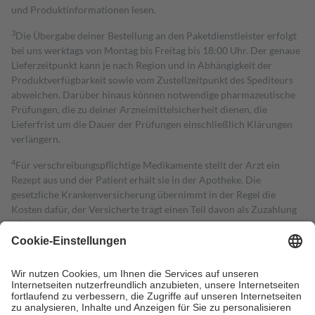
und Produktinformationen lesen.
3
Die Übergabe deiner Bestellung an den Paketdienstleister erfolgt
bei uns werktags von Montag bis Freitag bis 18:00 Uhr. Der genaue
Lieferzeitpunkt kann je nach Region und in Abhängigkeit der
Produktverfügbarkeit sowie vom Zustellzeitpunkt des Spediteurs
abweichen. Darüber hinaus können notwendige pharmazeutische
Prüfungen, die zu deiner Arzneimittelsicherheit dienen, die
Lieferfrist um die Dauer der Prüfungen einschließlich Klärungen
verlängern.
4
Für verschreibungspflichtige Medikamente stellt der Arzt ein
Rezept aus und der Patient erhält sie in der Apotheke. Die
gesetzliche Krankenversicherung übernimmt in der Regel die
Kosten dafür, der Versicherte trägt einen Teil davon als Zuzahlung
mit.
Grundsätzlich leisten Mitglieder Zuzahlungen in Höhe von zehn
Prozent des Abgabepreises,
mindestens
jedoch
fünf Euro
und
höchstens zehn Euro.
Es sind jedoch nie mehr als die tatsächlichen
Kosten der Leistung zu entrichten.
Diese Regeln gelten grundsätzlich auch für Online-Apotheken.
Bei Heilmitteln und häuslicher Krankenpflege beträgt die