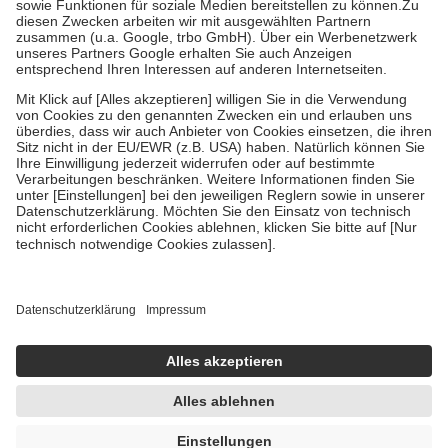
Zuzahlung zehn Prozent der Kosten sowie zehn Euro je
Verordnung.
Um das Engagement der Versicherten für ihre eigene Gesundheit zu
stärken und die besondere Stellung der Familie zu unterstützen,
fallen
keine Zuzahlungen
an bei:
• Kindern und Jugendlichen bis zum vollendeten 18. Lebensjahr
mit Ausnahme der Fahrkosten
• Untersuchungen zur Vorsorge und Früherkennung, die von der
GKV getragen werden
• empfohlenen Schutzimpfungen
• Harn- und Blutteststreifen
Wir nutzen Trusted Shops als unabhängigen Dienstleister für die
Einholung von Bewertungen. Trusted Shops hat Maßnahmen
getroffen, um sicherzustellen, dass es sich um echte Bewertungen
handelt. Mehr Informationen findest du hier:
https://help.etrusted.com/hc/de/articles/4419944605341
Einige Bilder und Inhalte wurden unter Zuhilfenahme künstlicher
Intelligenz erstellt.