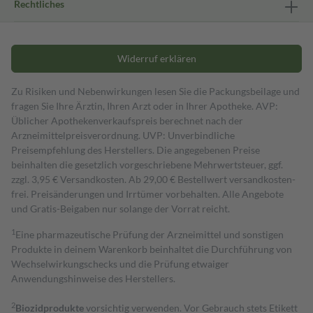
Rechtliches
Widerruf erklären
Zu Risiken und Nebenwirkungen lesen Sie die Packungsbeilage und
fragen Sie Ihre Ärztin, Ihren Arzt oder in Ihrer Apotheke. AVP:
Üblicher Apothekenverkaufspreis berechnet nach der
Arzneimittelpreisverordnung. UVP: Unverbindliche
Preisempfehlung des Herstellers. Die angegebenen Preise
beinhalten die gesetzlich vorgeschriebene Mehrwertsteuer, ggf.
zzgl. 3,95 € Versandkosten. Ab 29,00 € Bestell­wert versand­kosten­
frei. Preisänderungen und Irrtümer vorbehalten. Alle Angebote
und Gratis-Beigaben nur solange der Vorrat reicht.
1
Eine pharmazeutische Prüfung der Arzneimittel und sonstigen
Produkte in deinem Warenkorb beinhaltet die Durchführung von
Wechselwirkungschecks und die Prüfung etwaiger
Anwendungshinweise des Herstellers.
2
Biozidprodukte
vorsichtig verwenden. Vor Gebrauch stets Etikett