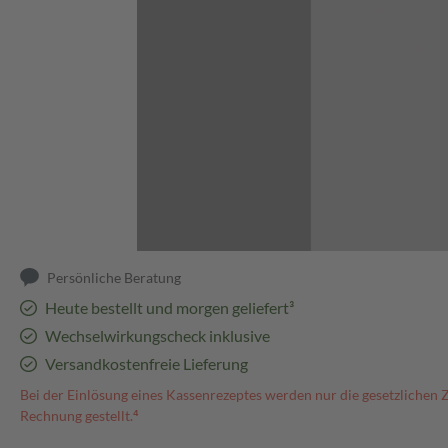
Abbildung kann abweichen
Persönliche Beratung
Heute bestellt und morgen geliefert³
Wechselwirkungscheck inklusive
Versandkostenfreie Lieferung
Bei der Einlösung eines Kassenrezeptes werden nur die gesetzlichen 
Rechnung gestellt.⁴