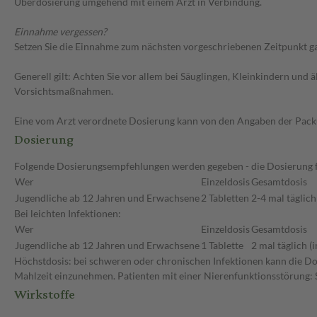
Überdosierung umgehend mit einem Arzt in Verbindung.
Einnahme vergessen?
Setzen Sie die Einnahme zum nächsten vorgeschriebenen Zeitpunkt gan
Generell gilt: Achten Sie vor allem bei Säuglingen, Kleinkindern un
Vorsichtsmaßnahmen.
Eine vom Arzt verordnete Dosierung kann von den Angaben der Packun
Dosierung
Folgende Dosierungsempfehlungen werden gegeben - die Dosierung fü
Wer
Einzeldosis
Gesamtdosis
Jugendliche ab 12 Jahren und Erwachsene
2 Tabletten
2-4 mal täglic
Bei leichten Infektionen:
Wer
Einzeldosis
Gesamtdosis
Jugendliche ab 12 Jahren und Erwachsene
1 Tablette
2 mal täglich 
Höchstdosis: bei schweren oder chronischen Infektionen kann die D
Mahlzeit einzunehmen. Patienten mit einer Nierenfunktionsstörung: 
Wirkstoffe