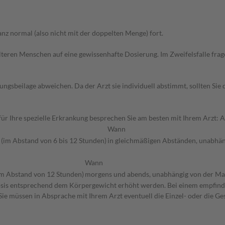
z normal (also nicht mit der doppelten Menge) fort.
d älteren Menschen auf eine gewissenhafte Dosierung. Im Zweifelsfalle f
gsbeilage abweichen. Da der Arzt sie individuell abstimmt, sollten Si
r Ihre spezielle Erkrankung besprechen Sie am besten mit Ihrem Arzt: 
Wann
h (im Abstand von 6 bis 12 Stunden)
in gleichmäßigen Abständen, unabhän
Wann
(im Abstand von 12 Stunden)
morgens und abends, unabhängig von der Ma
osis entsprechend dem Körpergewicht erhöht werden. Bei einem empfindl
Sie müssen in Absprache mit Ihrem Arzt eventuell die Einzel- oder die G