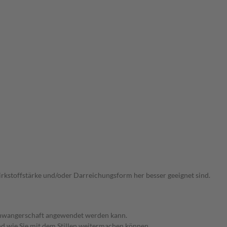
Wirkstoffstärke und/oder Darreichungsform her besser geeignet sind.
 Schwangerschaft angewendet werden kann.
nd wie Sie mit dem Stillen weitermachen können.