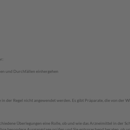
r:
en und Durchfällen einhergehen
e in der Regel nicht angewendet werden. Es gibt Präparate, die von der 
rschiedene Überlegungen eine Rolle, ob und wie das Arzneimittel in der
rd Ihre besondere Ausgangslage prüfen und Sie entsprechend beraten, ob u