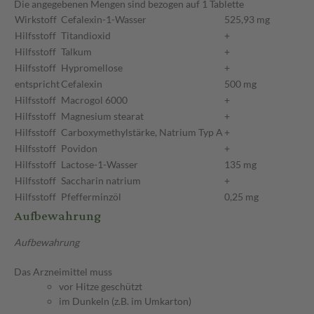
Die angegebenen Mengen sind bezogen auf 1 Tablette
Wirkstoff
Cefalexin-1-Wasser
525,93 mg
Hilfsstoff
Titandioxid
+
Hilfsstoff
Talkum
+
Hilfsstoff
Hypromellose
+
entspricht
Cefalexin
500 mg
Hilfsstoff
Macrogol 6000
+
Hilfsstoff
Magnesium stearat
+
Hilfsstoff
Carboxymethylstärke, Natrium Typ A
+
Hilfsstoff
Povidon
+
Hilfsstoff
Lactose-1-Wasser
135 mg
Hilfsstoff
Saccharin natrium
+
Hilfsstoff
Pfefferminzöl
0,25 mg
Aufbewahrung
Aufbewahrung
Das Arzneimittel muss
vor Hitze geschützt
im Dunkeln (z.B. im Umkarton)