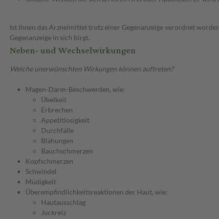
Ist Ihnen das Arzneimittel trotz einer Gegenanzeige verordnet worden
Gegenanzeige in sich birgt.
Neben- und Wechselwirkungen
Welche unerwünschten Wirkungen können auftreten?
Magen-Darm-Beschwerden, wie:
Übelkeit
Erbrechen
Appetitlosigkeit
Durchfälle
Blähungen
Bauchschmerzen
Kopfschmerzen
Schwindel
Müdigkeit
Überempfindlichkeitsreaktionen der Haut, wie:
Hautausschlag
Juckreiz