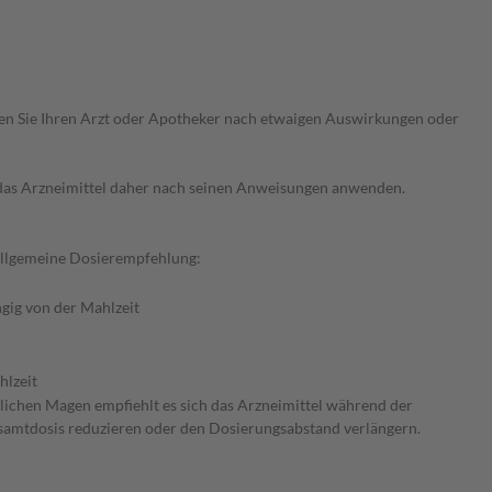
ragen Sie Ihren Arzt oder Apotheker nach etwaigen Auswirkungen oder
e das Arzneimittel daher nach seinen Anweisungen anwenden.
Allgemeine Dosierempfehlung:
gig von der Mahlzeit
hlzeit
ichen Magen empfiehlt es sich das Arzneimittel während der
esamtdosis reduzieren oder den Dosierungsabstand verlängern.