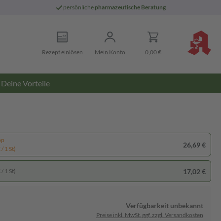
persönliche
pharmazeutische Beratung
Rezept einlösen
Mein Konto
0,00 €
Deine Vorteile
pp
26,69 €
/ 1 St)
17,02 €
/ 1 St)
Verfügbarkeit unbekannt
Preise inkl. MwSt. ggf. zzgl. Versandkosten