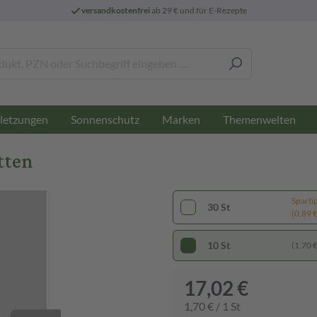
versandkostenfrei
ab 29 € und für E-Rezepte
letzungen
Sonnenschutz
Marken
Themenwelten
tten
Sparti
30 St
(0,89 € 
10 St
(1,70 € 
17,02 €
1,70 € / 1 St