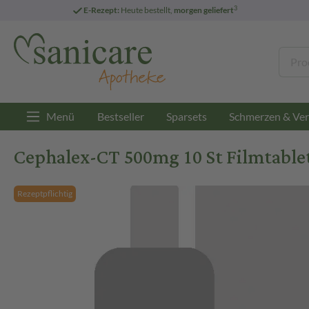
3
E-Rezept:
Heute bestellt,
morgen geliefert
Menü
Bestseller
Sparsets
Schmerzen & Ver
Cephalex-CT 500mg 10 St Filmtable
Rezeptpflichtig