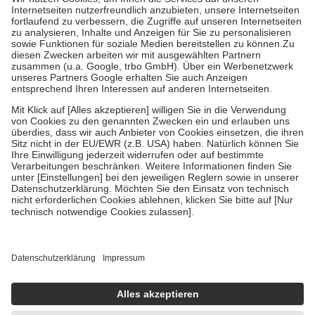
Kosten der Leistung zu entrichten.
Diese Regeln gelten grundsätzlich auch für Online-Apotheken.
Bei Heilmitteln und häuslicher Krankenpflege beträgt die
Zuzahlung zehn Prozent der Kosten sowie zehn Euro je
Verordnung.
Um das Engagement der Versicherten für ihre eigene Gesundheit zu
stärken und die besondere Stellung der Familie zu unterstützen,
fallen
keine Zuzahlungen
an bei:
• Kindern und Jugendlichen bis zum vollendeten 18. Lebensjahr
mit Ausnahme der Fahrkosten
• Untersuchungen zur Vorsorge und Früherkennung, die von der
GKV getragen werden
• empfohlenen Schutzimpfungen
• Harn- und Blutteststreifen
Wir nutzen Trusted Shops als unabhängigen Dienstleister für die
Einholung von Bewertungen. Trusted Shops hat Maßnahmen
getroffen, um sicherzustellen, dass es sich um echte Bewertungen
handelt. Mehr Informationen findest du hier:
https://help.etrusted.com/hc/de/articles/4419944605341
Einige Bilder und Inhalte wurden unter Zuhilfenahme künstlicher