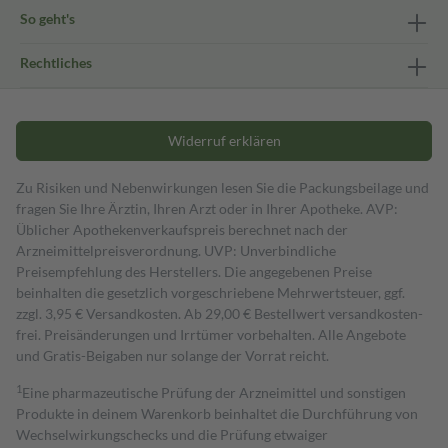
So geht's
Rechtliches
Widerruf erklären
Zu Risiken und Nebenwirkungen lesen Sie die Packungsbeilage und
fragen Sie Ihre Ärztin, Ihren Arzt oder in Ihrer Apotheke. AVP:
Üblicher Apothekenverkaufspreis berechnet nach der
Arzneimittelpreisverordnung. UVP: Unverbindliche
Preisempfehlung des Herstellers. Die angegebenen Preise
beinhalten die gesetzlich vorgeschriebene Mehrwertsteuer, ggf.
zzgl. 3,95 € Versandkosten. Ab 29,00 € Bestell­wert versand­kosten­
frei. Preisänderungen und Irrtümer vorbehalten. Alle Angebote
und Gratis-Beigaben nur solange der Vorrat reicht.
1
Eine pharmazeutische Prüfung der Arzneimittel und sonstigen
Produkte in deinem Warenkorb beinhaltet die Durchführung von
Wechselwirkungschecks und die Prüfung etwaiger