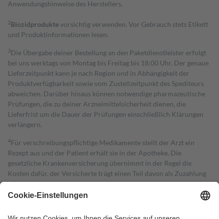
Anwendungshinweise des Herstellers.
2
Biozidprodukte
vorsichtig verwenden. Vor Gebrauch stets Etikett
und Produktinformationen lesen.
3
Die Übergabe deiner Bestellung an den Paketdienstleister erfolgt
bei uns werktags von Montag bis Freitag bis 18:00 Uhr. Der genaue
Lieferzeitpunkt kann je nach Region und in Abhängigkeit der
Produktverfügbarkeit sowie vom Zustellzeitpunkt des Spediteurs
abweichen. Darüber hinaus können notwendige pharmazeutische
Prüfungen, die zu deiner Arzneimittelsicherheit dienen, die
Lieferfrist um die Dauer der Prüfungen einschließlich Klärungen
verlängern.
4
Für verschreibungspflichtige Medikamente stellt der Arzt ein
Rezept aus und der Patient erhält sie in der Apotheke. Die
gesetzliche Krankenversicherung übernimmt in der Regel die
Kosten dafür, der Versicherte trägt einen Teil davon als Zuzahlung
mit.
Grundsätzlich leisten Mitglieder Zuzahlungen in Höhe von zehn
Prozent des Abgabepreises,
mindestens
jedoch
fünf Euro
und
höchstens zehn Euro.
Es sind jedoch nie mehr als die tatsächlichen