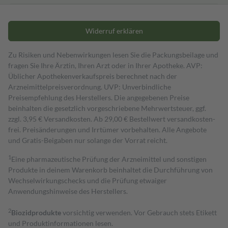
Widerruf erklären
Zu Risiken und Nebenwirkungen lesen Sie die Packungsbeilage und
fragen Sie Ihre Ärztin, Ihren Arzt oder in Ihrer Apotheke. AVP:
Üblicher Apothekenverkaufspreis berechnet nach der
Arzneimittelpreisverordnung. UVP: Unverbindliche
Preisempfehlung des Herstellers. Die angegebenen Preise
beinhalten die gesetzlich vorgeschriebene Mehrwertsteuer, ggf.
zzgl. 3,95 € Versandkosten. Ab 29,00 € Bestell­wert versand­kosten­
frei. Preisänderungen und Irrtümer vorbehalten. Alle Angebote
und Gratis-Beigaben nur solange der Vorrat reicht.
1
Eine pharmazeutische Prüfung der Arzneimittel und sonstigen
Produkte in deinem Warenkorb beinhaltet die Durchführung von
Wechselwirkungschecks und die Prüfung etwaiger
Anwendungshinweise des Herstellers.
2
Biozidprodukte
vorsichtig verwenden. Vor Gebrauch stets Etikett
und Produktinformationen lesen.