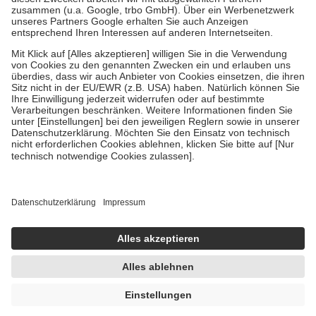
Verordnung.
Um das Engagement der Versicherten für ihre eigene Gesundheit zu
stärken und die besondere Stellung der Familie zu unterstützen,
fallen
keine Zuzahlungen
an bei:
• Kindern und Jugendlichen bis zum vollendeten 18. Lebensjahr
mit Ausnahme der Fahrkosten
• Untersuchungen zur Vorsorge und Früherkennung, die von der
GKV getragen werden
• empfohlenen Schutzimpfungen
• Harn- und Blutteststreifen
Wir nutzen Trusted Shops als unabhängigen Dienstleister für die
Einholung von Bewertungen. Trusted Shops hat Maßnahmen
getroffen, um sicherzustellen, dass es sich um echte Bewertungen
handelt. Mehr Informationen findest du hier:
https://help.etrusted.com/hc/de/articles/4419944605341
Einige Bilder und Inhalte wurden unter Zuhilfenahme künstlicher
Intelligenz erstellt.