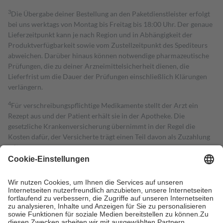
3
Die Übergabe deiner Bestellung an den Paketdienstleister erfolgt
bei uns werktags von Montag bis Freitag bis 18:00 Uhr. Der genaue
Lieferzeitpunkt kann je nach Region und in Abhängigkeit der
Produktverfügbarkeit sowie vom Zustellzeitpunkt des Spediteurs
abweichen. Darüber hinaus können notwendige pharmazeutische
Prüfungen, die zu deiner Arzneimittelsicherheit dienen, die
Lieferfrist um die Dauer der Prüfungen einschließlich Klärungen
verlängern.
4
Für verschreibungspflichtige Medikamente stellt der Arzt ein
Rezept aus und der Patient erhält sie in der Apotheke. Die
gesetzliche Krankenversicherung übernimmt in der Regel die
Kosten dafür, der Versicherte trägt einen Teil davon als Zuzahlung
mit.
Grundsätzlich leisten Mitglieder Zuzahlungen in Höhe von zehn
Prozent des Abgabepreises,
mindestens
jedoch
fünf Euro
und
höchstens zehn Euro.
Es sind jedoch nie mehr als die tatsächlichen
Kosten der Leistung zu entrichten.
Diese Regeln gelten grundsätzlich auch für Online-Apotheken.
Bei Heilmitteln und häuslicher Krankenpflege beträgt die
Zuzahlung zehn Prozent der Kosten sowie zehn Euro je