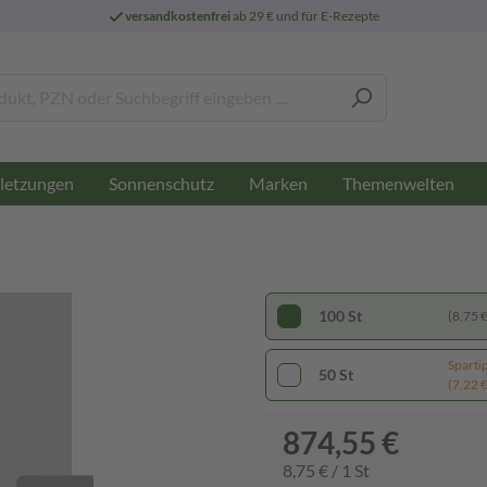
versandkostenfrei
ab 29 € und für E-Rezepte
letzungen
Sonnenschutz
Marken
Themenwelten
100 St
(8,75 € 
Sparti
50 St
(7,22 € 
874,55 €
8,75 € / 1 St