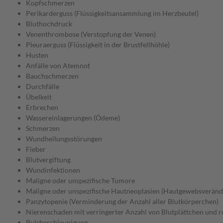
Kopfschmerzen
Perikarderguss (Flüssigkeitsansammlung im Herzbeutel)
Bluthochdruck
Venenthrombose (Verstopfung der Venen)
Pleuraerguss (Flüssigkeit in der Brustfellhöhle)
Husten
Anfälle von Atemnot
Bauchschmerzen
Durchfälle
Übelkeit
Erbrechen
Wassereinlagerungen (Ödeme)
Schmerzen
Wundheilungsstörungen
Fieber
Blutvergiftung
Wundinfektionen
Maligne oder unspezifische Tumore
Maligne oder unspezifische Hautneoplasien (Hautgewebsverän
Panzytopenie (Verminderung der Anzahl aller Blutkörperchen)
Nierenschaden mit verringerter Anzahl von Blutplättchen und 
Pulsbeschleunigung