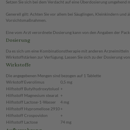
Setzen Sie sich bei dem Verdacht auf eine Überdosierung umgehend m
Generell gilt: Achten Sie vor allem bei Säuglingen, Kleinkindern un
Vorsichtsmaßnahmen.
Eine vom Arzt verordnete Dosierung kann von den Angaben der Packun
Dosierung
Da es sich um eine Kombinationstherapie mit anderen Arzneimitteln 
Wirkstoffstärken zur Verfügung. Lassen Sie sich zu der Dosierung vo
Wirkstoffe
Die angegebenen Mengen sind bezogen auf 1 Tablette
Wirkstoff
Everolimus
0,5 mg
Hilfsstoff
Butylhydroxytoluol
+
Hilfsstoff
Magnesium stearat
+
Hilfsstoff
Lactose-1-Wasser
4 mg
Hilfsstoff
Hypromellose 2910
+
Hilfsstoff
Crospovidon
+
Hilfsstoff
Lactose
74 mg