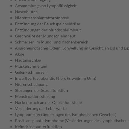
Ansammlung von Lymphflüssigkeit
Nasenbluten
Nierentransplantatthrombose
Entzündung der Bauchspeicheldrüse
Entzündungen der Mundschleimhaut
Geschwüre der Mundschleimhaut
Schmerzen im Mund- und Rachenbereich
Angioneurotisches Ödem (Schwellung im Gesicht, an Lid und Li
Akne
Hautausschlag
Muskelschmerzen
Gelenkschmerzen
Eiweißverlust über die Niere (Eiweiß im Urin)
Nierenschädigung
Störungen der Sexualfunktion
Menstruationsstörung
Narbenbruch an der Operationsstelle
Veränderung der Leberwerte
Lymphome (Veränderungen des lymphatischen Gewebes)
Posttransplantatlymphome (Veränderungen des lymphatischen 
Keimdrüsenunterfunktion