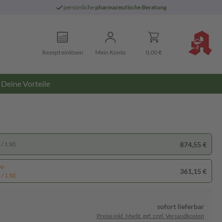
persönliche
pharmazeutische Beratung
Rezept einlösen
Mein Konto
0,00 €
Deine Vorteile
874,55 €
/ 1 St)
pp
361,15 €
/ 1 St)
sofort lieferbar
Preise inkl. MwSt. ggf. zzgl. Versandkosten