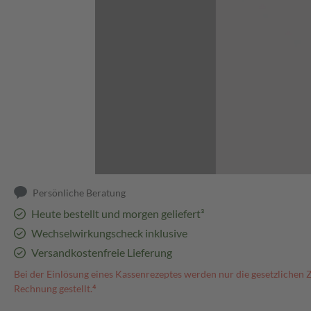
Abbildung kann abweichen
Persönliche Beratung
Heute bestellt und morgen geliefert³
Wechselwirkungscheck inklusive
Versandkostenfreie Lieferung
Bei der Einlösung eines Kassenrezeptes werden nur die gesetzlichen 
Rechnung gestellt.⁴