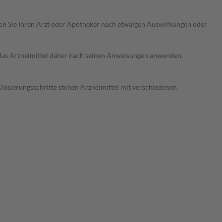
ragen Sie Ihren Arzt oder Apotheker nach etwaigen Auswirkungen oder
e das Arzneimittel daher nach seinen Anweisungen anwenden.
Dosierungsschritte stehen Arzneimittel mit verschiedenen