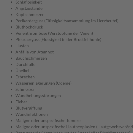
Schlaflosigkeit
Angstzustände
Kopfschmerzen
Perikarderguss (Flüssigkeitsansammlung im Herzbeutel)
Bluthochdruck
Venenthrombose (Verstopfung der Venen)
Pleuraerguss (Flüssigkeit in der Brustfellhöhle)
Husten
Anfälle von Atemnot
Bauchschmerzen
Durchfälle
Übelkeit
Erbrechen
Wassereinlagerungen (Ödeme)
Schmerzen
Wundheilungsstörungen
Fieber
Blutvergiftung
Wundinfektionen
Maligne oder unspezifische Tumore
Maligne oder unspezifische Hautneoplasien (Hautgewebsverän
Panzytopenie (Verminderung der Anzahl aller Blutkörperchen)