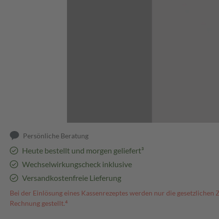
Abbildung kann abweichen
Persönliche Beratung
Heute bestellt und morgen geliefert³
Wechselwirkungscheck inklusive
Versandkostenfreie Lieferung
Bei der Einlösung eines Kassenrezeptes werden nur die gesetzlichen 
Rechnung gestellt.⁴