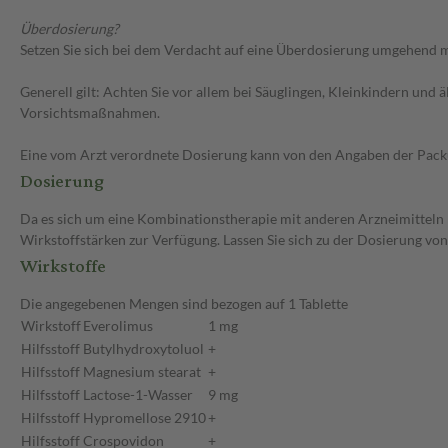
Überdosierung?
Setzen Sie sich bei dem Verdacht auf eine Überdosierung umgehend m
Generell gilt: Achten Sie vor allem bei Säuglingen, Kleinkindern un
Vorsichtsmaßnahmen.
Eine vom Arzt verordnete Dosierung kann von den Angaben der Packun
Dosierung
Da es sich um eine Kombinationstherapie mit anderen Arzneimitteln 
Wirkstoffstärken zur Verfügung. Lassen Sie sich zu der Dosierung vo
Wirkstoffe
Die angegebenen Mengen sind bezogen auf 1 Tablette
Wirkstoff
Everolimus
1 mg
Hilfsstoff
Butylhydroxytoluol
+
Hilfsstoff
Magnesium stearat
+
Hilfsstoff
Lactose-1-Wasser
9 mg
Hilfsstoff
Hypromellose 2910
+
Hilfsstoff
Crospovidon
+