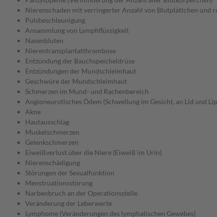
Nierenschaden mit verringerter Anzahl von Blutplättchen und 
Pulsbeschleunigung
Ansammlung von Lymphflüssigkeit
Nasenbluten
Nierentransplantatthrombose
Entzündung der Bauchspeicheldrüse
Entzündungen der Mundschleimhaut
Geschwüre der Mundschleimhaut
Schmerzen im Mund- und Rachenbereich
Angioneurotisches Ödem (Schwellung im Gesicht, an Lid und Li
Akne
Hautausschlag
Muskelschmerzen
Gelenkschmerzen
Eiweißverlust über die Niere (Eiweiß im Urin)
Nierenschädigung
Störungen der Sexualfunktion
Menstruationsstörung
Narbenbruch an der Operationsstelle
Veränderung der Leberwerte
Lymphome (Veränderungen des lymphatischen Gewebes)