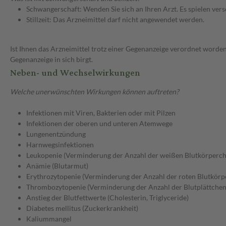
Schwangerschaft: Wenden Sie sich an Ihren Arzt. Es spielen ve
Stillzeit: Das Arzneimittel darf nicht angewendet werden.
Ist Ihnen das Arzneimittel trotz einer Gegenanzeige verordnet worden
Gegenanzeige in sich birgt.
Neben- und Wechselwirkungen
Welche unerwünschten Wirkungen können auftreten?
Infektionen mit Viren, Bakterien oder mit Pilzen
Infektionen der oberen und unteren Atemwege
Lungenentzündung
Harnwegsinfektionen
Leukopenie (Verminderung der Anzahl der weißen Blutkörperch
Anämie (Blutarmut)
Erythrozytopenie (Verminderung der Anzahl der roten Blutkörp
Thrombozytopenie (Verminderung der Anzahl der Blutplättchen
Anstieg der Blutfettwerte (Cholesterin, Triglyceride)
Diabetes mellitus (Zuckerkrankheit)
Kaliummangel