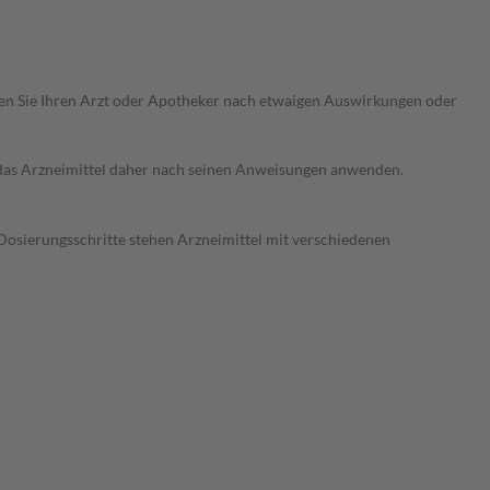
ragen Sie Ihren Arzt oder Apotheker nach etwaigen Auswirkungen oder
e das Arzneimittel daher nach seinen Anweisungen anwenden.
Dosierungsschritte stehen Arzneimittel mit verschiedenen