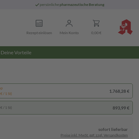
persönliche
pharmazeutische Beratung
Rezept einlösen
Mein Konto
0,00 €
Deine Vorteile
pp
1.768,28 €
€ / 1 St)
893,99 €
€ / 1 St)
sofort lieferbar
Preise inkl. MwSt. ggf. zzgl. Versandkosten