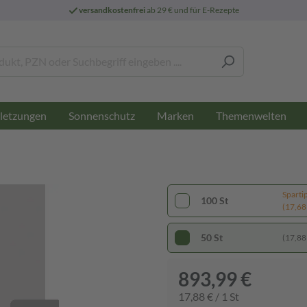
versandkostenfrei
ab 29 € und für E-Rezepte
letzungen
Sonnenschutz
Marken
Themenwelten
Sparti
100 St
(17,68 
50 St
(17,88 
893,99 €
17,88 € / 1 St