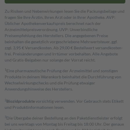
Zu Risiken und Nebenwirkungen lesen Sie die Packungsbeilage und
fragen Sie Ihre Ärztin, Ihren Arzt oder in Ihrer Apotheke. AVP:
Üblicher Apothekenverkaufspreis berechnet nach der
Arzneimittelpreisverordnung. UVP: Unverbindliche
Preisempfehlung des Herstellers. Die angegebenen Preise
beinhalten die gesetzlich vorgeschriebene Mehrwertsteuer, ggf.
zzgl. 3,95 € Versandkosten. Ab 29,00 € Bestell­wert versand­kosten­
frei. Preisänderungen und Irrtümer vorbehalten. Alle Angebote
und Gratis-Beigaben nur solange der Vorrat reicht.
1
Eine pharmazeutische Prüfung der Arzneimittel und sonstigen
Produkte in deinem Warenkorb beinhaltet die Durchführung von
Wechselwirkungschecks und die Prüfung etwaiger
Anwendungshinweise des Herstellers.
2
Biozidprodukte
vorsichtig verwenden. Vor Gebrauch stets Etikett
und Produktinformationen lesen.
3
Die Übergabe deiner Bestellung an den Paketdienstleister erfolgt
bei uns werktags von Montag bis Freitag bis 18:00 Uhr. Der genaue