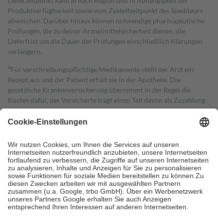
Lieferzeitpunkt kann je nach Region und in Abhängigkeit der
Produktverfügbarkeit sowie vom Zustellzeitpunkt des Spediteurs
abweichen. Darüber hinaus können notwendige pharmazeutische
Prüfungen, die zu deiner Arzneimittelsicherheit dienen, die
Lieferfrist um die Dauer der Prüfungen einschließlich Klärungen
verlängern.
4
Für verschreibungspflichtige Medikamente stellt der Arzt ein
Rezept aus und der Patient erhält sie in der Apotheke. Die
gesetzliche Krankenversicherung übernimmt in der Regel die
Kosten dafür, der Versicherte trägt einen Teil davon als Zuzahlung
mit.
Grundsätzlich leisten Mitglieder Zuzahlungen in Höhe von zehn
Prozent des Abgabepreises,
mindestens
jedoch
fünf Euro
und
höchstens zehn Euro.
Es sind jedoch nie mehr als die tatsächlichen
Kosten der Leistung zu entrichten.
Diese Regeln gelten grundsätzlich auch für Online-Apotheken.
Bei Heilmitteln und häuslicher Krankenpflege beträgt die
Zuzahlung zehn Prozent der Kosten sowie zehn Euro je
Verordnung.
Um das Engagement der Versicherten für ihre eigene Gesundheit zu
stärken und die besondere Stellung der Familie zu unterstützen,