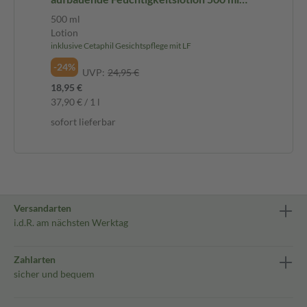
Lotion
500 ml
Lotion
inklusive Cetaphil Gesichtspflege mit LF
-24%
UVP:
24,95 €
18,95 €
37,90 € / 1 l
sofort lieferbar
Versandarten
i.d.R. am nächsten Werktag
Zahlarten
sicher und bequem