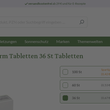
versandkostenfrei
ab 29 € und für E-Rezepte
letzungen
Sonnenschutz
Marken
Themenwelten
 Tabletten 36 St Tabletten
Sparti
100 St
(0,42 € 
60 St
(0,53 € 
36 St
(0,67 € 