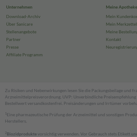
Unternehmen
Meine Apothek
Download-Archiv
Mein Kundenko
Über Sanicare
Mein Merkzettel
Stellenangebote
Meine Bestellun
Partner
Kontakt
Presse
Neuregistrierun
Affiliate Programm
Zu Risiken und Nebenwirkungen lesen Sie die Packungsbeilage und fra
Arzneimittelpreisverordnung. UVP: Unverbindliche Preisempfehlung de
Bestell­wert versand­kosten­frei. Preisänderungen und Irrtümer vorbeh
1
Eine pharmazeutische Prüfung der Arzneimittel und sonstigen Pro
Herstellers.
2
Biozidprodukte
vorsichtig verwenden. Vor Gebrauch stets Etikett u