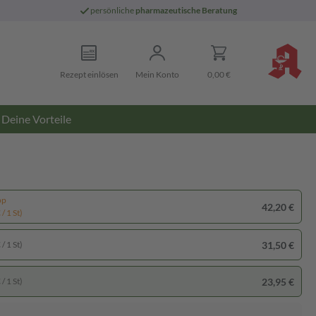
persönliche
pharmazeutische Beratung
Rezept einlösen
Mein Konto
0,00 €
Deine Vorteile
pp
42,20 €
/ 1 St)
31,50 €
/ 1 St)
23,95 €
/ 1 St)