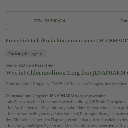
PZN: 05700624
Dar
Produktdetails/Produktinformationen CHLORMADI
Packungsbeilage
Sende jetzt dein Rezept ein!
Was ist Chlormadinon 2 mg fem JENAPHARM 
Chlormadinon 2 mg fem JENAPHARM ist ein Gestagen, das in seinen 
Chlormadinon 2 mg fem JENAPHARM wird angewendet
- als Zusatz zu einer Hormonersatzbehandlung (HRT) mit Estrogenen, 
- bei Ausbleiben der Regelblutung (sekundäre Amenorrhoe) nach pos
- bei hormonbedingten (dysfunktionellen) Blutungsstörungen insbeson
des Eibläschens über den Eisprungtermin hinaus, d. h. Ausbleiben des
- bei unregelmäßigen Zyklen und Menstruationsbeschwerden, z. B. z