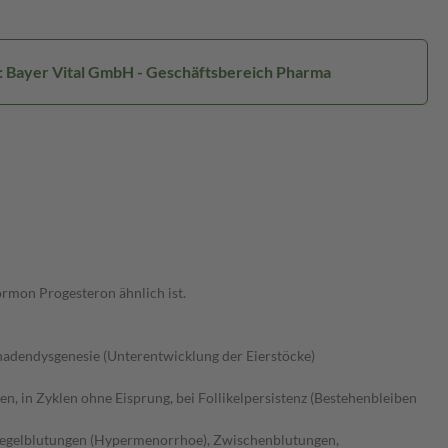
: Bayer Vital GmbH - Geschäftsbereich Pharma
rmon Progesteron ähnlich ist.
onadendysgenesie (Unterentwicklung der Eierstöcke)
, in Zyklen ohne Eisprung, bei Follikelpersistenz (Bestehenbleiben
e Regelblutungen (Hypermenorrhoe), Zwischenblutungen,