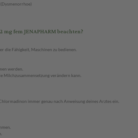
n (Dysmenorrhoe)
n 2 mg fem JENAPHARM beachten?
er die Fähigkeit, Maschinen zu bedienen.
men werden.
 die Milchzusammensetzung verändern kann.
lormadinon immer genau nach Anweisung deines Arztes ein.
ehmen.
n.