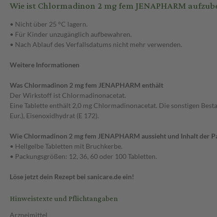
Wie ist Chlormadinon 2 mg fem JENAPHARM aufzu
• Nicht über 25 °C lagern.
• Für Kinder unzugänglich aufbewahren.
• Nach Ablauf des Verfallsdatums nicht mehr verwenden.
Weitere Informationen
Was Chlormadinon 2 mg fem JENAPHARM enthält
Der Wirkstoff ist Chlormadinonacetat.
Eine Tablette enthält 2,0 mg Chlormadinonacetat. Die sonstigen Best
Eur.), Eisenoxidhydrat (E 172).
Wie Chlormadinon 2 mg fem JENAPHARM aussieht und Inhalt der P
• Hellgelbe Tabletten mit Bruchkerbe.
• Packungsgrößen: 12, 36, 60 oder 100 Tabletten.
Löse jetzt dein Rezept bei sanicare.de ein!
Hinweistexte und Pflichtangaben
Arzneimittel