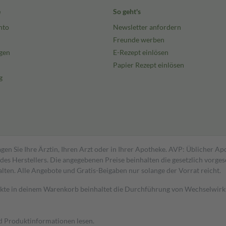
e
So geht's
nto
Newsletter anfordern
Freunde werben
gen
E-Rezept einlösen
Papier Rezept einlösen
g
gen Sie Ihre Ärztin, Ihren Arzt oder in Ihrer Apotheke. AVP: Üblicher A
s Herstellers. Die angegebenen Preise beinhalten die gesetzlich vorgesc
alten. Alle Angebote und Gratis-Beigaben nur solange der Vorrat reicht.
dukte in deinem Warenkorb beinhaltet die Durchführung von Wechselwir
nd Produktinformationen lesen.