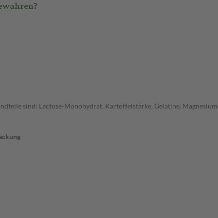
bewahren?
andteile sind: Lactose-Monohydrat, Kartoffelstärke, Gelatine, Magnesiums
ackung