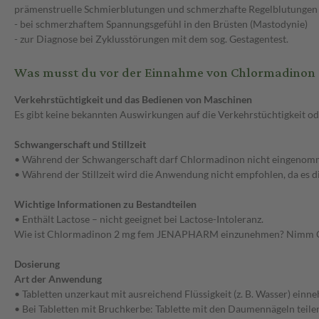
prämenstruelle Schmierblutungen und schmerzhafte Regelblutunge
- bei schmerzhaftem Spannungsgefühl in den Brüsten (Mastodynie)
- zur Diagnose bei Zyklusstörungen mit dem sog. Gestagentest.
Was musst du vor der Einnahme von Chlormadino
Verkehrstüchtigkeit und das Bedienen von Maschinen
Es gibt keine bekannten Auswirkungen auf die Verkehrstüchtigkeit od
Schwangerschaft und Stillzeit
• Während der Schwangerschaft darf Chlormadinon nicht eingenom
• Während der Stillzeit wird die Anwendung nicht empfohlen, da es
Wichtige Informationen zu Bestandteilen
• Enthält Lactose – nicht geeignet bei Lactose-Intoleranz.
Wie ist Chlormadinon 2 mg fem JENAPHARM einzunehmen? Nimm Ch
Dosierung
Art der Anwendung
• Tabletten unzerkaut mit ausreichend Flüssigkeit (z. B. Wasser) einn
• Bei Tabletten mit Bruchkerbe: Tablette mit den Daumennägeln teile