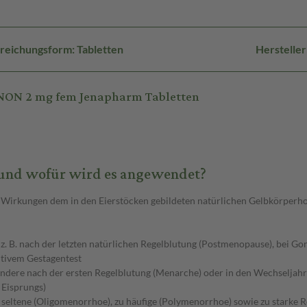
reichungsform: Tabletten
Hersteller
NON 2 mg fem Jenapharm Tabletten
und wofür wird es angewendet?
Wirkungen dem in den Eierstöcken gebildeten natürlichen Gelbkörperho
z. B. nach der letzten natürlichen Regelblutung (Postmenopause), bei G
itivem Gestagentest
dere nach der ersten Regelblutung (Menarche) oder in den Wechseljahren
 Eisprungs)
u seltene (Oligomenorrhoe), zu häufige (Polymenorrhoe) sowie zu stark