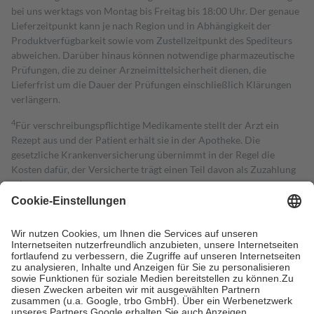
bei uns werktags von Montag bis Freitag bis 18:00 Uhr. Der genaue
Lieferzeitpunkt kann je nach Region und in Abhängigkeit der
Produktverfügbarkeit sowie vom Zustellzeitpunkt des Spediteurs
abweichen. Darüber hinaus können notwendige pharmazeutische
Prüfungen, die zu deiner Arzneimittelsicherheit dienen, die
Lieferfrist um die Dauer der Prüfungen einschließlich Klärungen
verlängern.
4
Für verschreibungspflichtige Medikamente stellt der Arzt ein
Rezept aus und der Patient erhält sie in der Apotheke. Die
gesetzliche Krankenversicherung übernimmt in der Regel die
Kosten dafür, der Versicherte trägt einen Teil davon als Zuzahlung
mit.
Grundsätzlich leisten Mitglieder Zuzahlungen in Höhe von zehn
Prozent des Abgabepreises,
mindestens
jedoch
fünf Euro
und
höchstens zehn Euro.
Es sind jedoch nie mehr als die tatsächlichen
Kosten der Leistung zu entrichten.
Diese Regeln gelten grundsätzlich auch für Online-Apotheken.
Bei Heilmitteln und häuslicher Krankenpflege beträgt die
Zuzahlung zehn Prozent der Kosten sowie zehn Euro je
Verordnung.