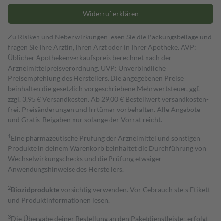
Widerruf erklären
Zu Risiken und Nebenwirkungen lesen Sie die Packungsbeilage und
fragen Sie Ihre Ärztin, Ihren Arzt oder in Ihrer Apotheke. AVP:
Üblicher Apothekenverkaufspreis berechnet nach der
Arzneimittelpreisverordnung. UVP: Unverbindliche
Preisempfehlung des Herstellers. Die angegebenen Preise
beinhalten die gesetzlich vorgeschriebene Mehrwertsteuer, ggf.
zzgl. 3,95 € Versandkosten. Ab 29,00 € Bestell­wert versand­kosten­
frei. Preisänderungen und Irrtümer vorbehalten. Alle Angebote
und Gratis-Beigaben nur solange der Vorrat reicht.
1
Eine pharmazeutische Prüfung der Arzneimittel und sonstigen
Produkte in deinem Warenkorb beinhaltet die Durchführung von
Wechselwirkungschecks und die Prüfung etwaiger
Anwendungshinweise des Herstellers.
2
Biozidprodukte
vorsichtig verwenden. Vor Gebrauch stets Etikett
und Produktinformationen lesen.
3
Die Übergabe deiner Bestellung an den Paketdienstleister erfolgt