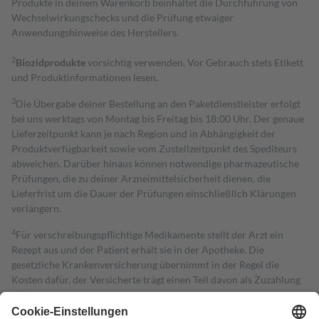
Produkte in deinem Warenkorb beinhaltet die Durchführung von
Wechselwirkungschecks und die Prüfung etwaiger
Anwendungshinweise des Herstellers.
2
Biozidprodukte
vorsichtig verwenden. Vor Gebrauch stets Etikett
und Produktinformationen lesen.
3
Die Übergabe deiner Bestellung an den Paketdienstleister erfolgt
bei uns werktags von Montag bis Freitag bis 18:00 Uhr. Der genaue
Lieferzeitpunkt kann je nach Region und in Abhängigkeit der
Produktverfügbarkeit sowie vom Zustellzeitpunkt des Spediteurs
abweichen. Darüber hinaus können notwendige pharmazeutische
Prüfungen, die zu deiner Arzneimittelsicherheit dienen, die
Lieferfrist um die Dauer der Prüfungen einschließlich Klärungen
verlängern.
4
Für verschreibungspflichtige Medikamente stellt der Arzt ein
Rezept aus und der Patient erhält sie in der Apotheke. Die
gesetzliche Krankenversicherung übernimmt in der Regel die
Kosten dafür, der Versicherte trägt einen Teil davon als Zuzahlung
mit.
Grundsätzlich leisten Mitglieder Zuzahlungen in Höhe von zehn