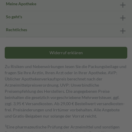
Meine Apotheke
So geht's
Rechtliches
Widerruf erklären
Zu Risiken und Nebenwirkungen lesen Sie die Packungsbeilage und
fragen Sie Ihre Ärztin, Ihren Arzt oder in Ihrer Apotheke. AVP:
Üblicher Apothekenverkaufspreis berechnet nach der
Arzneimittelpreisverordnung. UVP: Unverbindliche
Preisempfehlung des Herstellers. Die angegebenen Preise
beinhalten die gesetzlich vorgeschriebene Mehrwertsteuer, ggf.
zzgl. 3,95 € Versandkosten. Ab 29,00 € Bestell­wert versand­kosten­
frei. Preisänderungen und Irrtümer vorbehalten. Alle Angebote
und Gratis-Beigaben nur solange der Vorrat reicht.
1
Eine pharmazeutische Prüfung der Arzneimittel und sonstigen