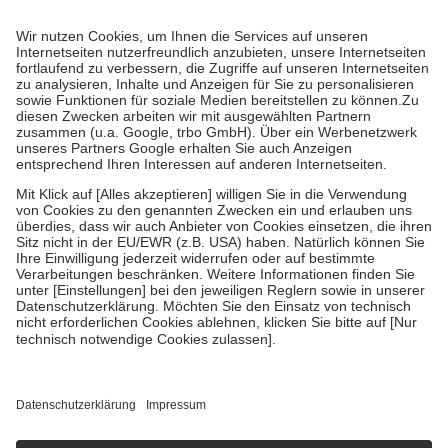
Prozent des Abgabepreises,
mindestens
jedoch
fünf Euro
und
höchstens zehn Euro.
Es sind jedoch nie mehr als die tatsächlichen
Kosten der Leistung zu entrichten.
Diese Regeln gelten grundsätzlich auch für Online-Apotheken.
Bei Heilmitteln und häuslicher Krankenpflege beträgt die
Zuzahlung zehn Prozent der Kosten sowie zehn Euro je
Verordnung.
Um das Engagement der Versicherten für ihre eigene Gesundheit zu
stärken und die besondere Stellung der Familie zu unterstützen,
fallen
keine Zuzahlungen
an bei:
• Kindern und Jugendlichen bis zum vollendeten 18. Lebensjahr
mit Ausnahme der Fahrkosten
• Untersuchungen zur Vorsorge und Früherkennung, die von der
GKV getragen werden
• empfohlenen Schutzimpfungen
• Harn- und Blutteststreifen
Wir nutzen Trusted Shops als unabhängigen Dienstleister für die
Einholung von Bewertungen. Trusted Shops hat Maßnahmen
getroffen, um sicherzustellen, dass es sich um echte Bewertungen
handelt. Mehr Informationen findest du hier:
https://help.etrusted.com/hc/de/articles/4419944605341