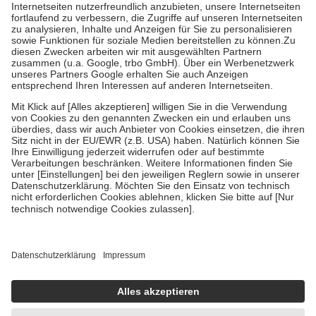
Kosten der Leistung zu entrichten.
Diese Regeln gelten grundsätzlich auch für Online-Apotheken.
Bei Heilmitteln und häuslicher Krankenpflege beträgt die
Zuzahlung zehn Prozent der Kosten sowie zehn Euro je
Verordnung.
Um das Engagement der Versicherten für ihre eigene Gesundheit zu
stärken und die besondere Stellung der Familie zu unterstützen,
fallen
keine Zuzahlungen
an bei:
• Kindern und Jugendlichen bis zum vollendeten 18. Lebensjahr
mit Ausnahme der Fahrkosten
• Untersuchungen zur Vorsorge und Früherkennung, die von der
GKV getragen werden
• empfohlenen Schutzimpfungen
• Harn- und Blutteststreifen
Wir nutzen Trusted Shops als unabhängigen Dienstleister für die
Einholung von Bewertungen. Trusted Shops hat Maßnahmen
getroffen, um sicherzustellen, dass es sich um echte Bewertungen
handelt. Mehr Informationen findest du hier:
https://help.etrusted.com/hc/de/articles/4419944605341
Einige Bilder und Inhalte wurden unter Zuhilfenahme künstlicher