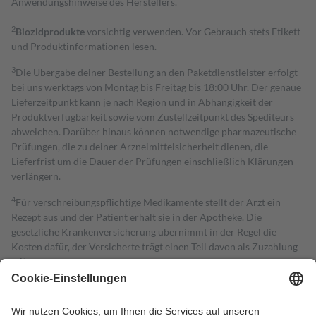
Anwendungshinweise des Herstellers.
2
Biozidprodukte
vorsichtig verwenden. Vor Gebrauch stets Etikett
und Produktinformationen lesen.
3
Die Übergabe deiner Bestellung an den Paketdienstleister erfolgt
bei uns werktags von Montag bis Freitag bis 18:00 Uhr. Der genaue
Lieferzeitpunkt kann je nach Region und in Abhängigkeit der
Produktverfügbarkeit sowie vom Zustellzeitpunkt des Spediteurs
abweichen. Darüber hinaus können notwendige pharmazeutische
Prüfungen, die zu deiner Arzneimittelsicherheit dienen, die
Lieferfrist um die Dauer der Prüfungen einschließlich Klärungen
verlängern.
4
Für verschreibungspflichtige Medikamente stellt der Arzt ein
Rezept aus und der Patient erhält sie in der Apotheke. Die
gesetzliche Krankenversicherung übernimmt in der Regel die
Kosten dafür, der Versicherte trägt einen Teil davon als Zuzahlung
mit.
Grundsätzlich leisten Mitglieder Zuzahlungen in Höhe von zehn
Prozent des Abgabepreises,
mindestens
jedoch
fünf Euro
und
höchstens zehn Euro.
Es sind jedoch nie mehr als die tatsächlichen