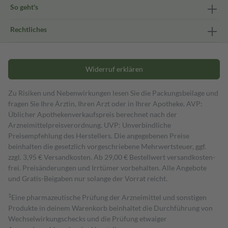
So geht's
Rechtliches
Widerruf erklären
Zu Risiken und Nebenwirkungen lesen Sie die Packungsbeilage und
fragen Sie Ihre Ärztin, Ihren Arzt oder in Ihrer Apotheke. AVP:
Üblicher Apothekenverkaufspreis berechnet nach der
Arzneimittelpreisverordnung. UVP: Unverbindliche
Preisempfehlung des Herstellers. Die angegebenen Preise
beinhalten die gesetzlich vorgeschriebene Mehrwertsteuer, ggf.
zzgl. 3,95 € Versandkosten. Ab 29,00 € Bestell­wert versand­kosten­
frei. Preisänderungen und Irrtümer vorbehalten. Alle Angebote
und Gratis-Beigaben nur solange der Vorrat reicht.
1
Eine pharmazeutische Prüfung der Arzneimittel und sonstigen
Produkte in deinem Warenkorb beinhaltet die Durchführung von
Wechselwirkungschecks und die Prüfung etwaiger