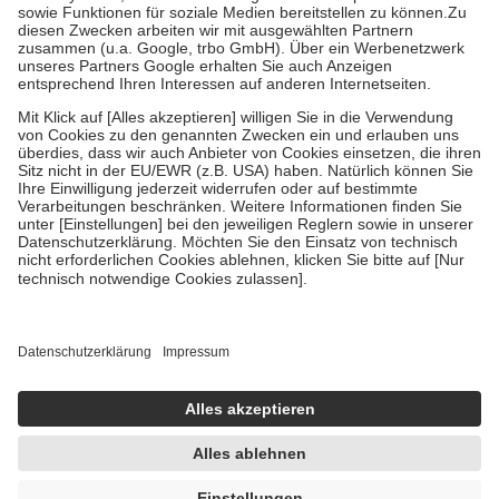
Kosten der Leistung zu entrichten.
Diese Regeln gelten grundsätzlich auch für Online-Apotheken.
Bei Heilmitteln und häuslicher Krankenpflege beträgt die
Zuzahlung zehn Prozent der Kosten sowie zehn Euro je
Verordnung.
Um das Engagement der Versicherten für ihre eigene Gesundheit zu
stärken und die besondere Stellung der Familie zu unterstützen,
fallen
keine Zuzahlungen
an bei:
• Kindern und Jugendlichen bis zum vollendeten 18. Lebensjahr
mit Ausnahme der Fahrkosten
• Untersuchungen zur Vorsorge und Früherkennung, die von der
GKV getragen werden
• empfohlenen Schutzimpfungen
• Harn- und Blutteststreifen
Wir nutzen Trusted Shops als unabhängigen Dienstleister für die
Einholung von Bewertungen. Trusted Shops hat Maßnahmen
getroffen, um sicherzustellen, dass es sich um echte Bewertungen
handelt. Mehr Informationen findest du hier:
https://help.etrusted.com/hc/de/articles/4419944605341