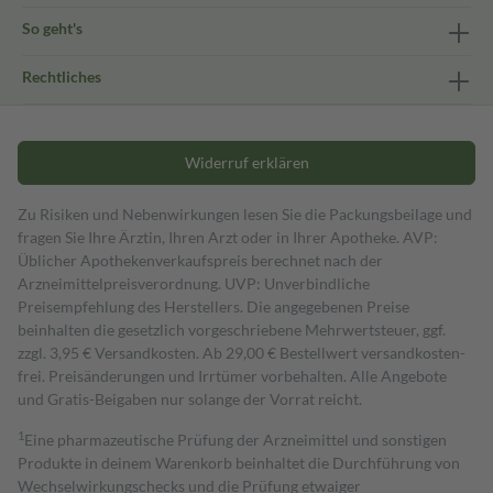
So geht's
Rechtliches
Widerruf erklären
Zu Risiken und Nebenwirkungen lesen Sie die Packungsbeilage und
fragen Sie Ihre Ärztin, Ihren Arzt oder in Ihrer Apotheke. AVP:
Üblicher Apothekenverkaufspreis berechnet nach der
Arzneimittelpreisverordnung. UVP: Unverbindliche
Preisempfehlung des Herstellers. Die angegebenen Preise
beinhalten die gesetzlich vorgeschriebene Mehrwertsteuer, ggf.
zzgl. 3,95 € Versandkosten. Ab 29,00 € Bestell­wert versand­kosten­
frei. Preisänderungen und Irrtümer vorbehalten. Alle Angebote
und Gratis-Beigaben nur solange der Vorrat reicht.
1
Eine pharmazeutische Prüfung der Arzneimittel und sonstigen
Produkte in deinem Warenkorb beinhaltet die Durchführung von
Wechselwirkungschecks und die Prüfung etwaiger