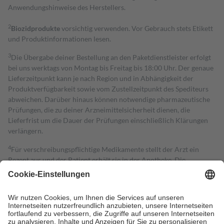
Anwendungshinweise des Herstellers.
2
Biozidprodukte
vorsichtig verwenden. Vor Gebrauch stets Etikett
und Produktinformationen lesen.
3
Die Übergabe deiner Bestellung an den Paketdienstleister erfolgt
bei uns werktags von Montag bis Freitag bis 18:00 Uhr. Der genaue
Lieferzeitpunkt kann je nach Region und in Abhängigkeit der
Produktverfügbarkeit sowie vom Zustellzeitpunkt des Spediteurs
abweichen. Darüber hinaus können notwendige pharmazeutische
Prüfungen, die zu deiner Arzneimittelsicherheit dienen, die
Lieferfrist um die Dauer der Prüfungen einschließlich Klärungen
verlängern.
4
Für verschreibungspflichtige Medikamente stellt der Arzt ein
Rezept aus und der Patient erhält sie in der Apotheke. Die
gesetzliche Krankenversicherung übernimmt in der Regel die
Kosten dafür, der Versicherte trägt einen Teil davon als Zuzahlung
mit.
Grundsätzlich leisten Mitglieder Zuzahlungen in Höhe von zehn
Prozent des Abgabepreises,
mindestens
jedoch
fünf Euro
und
höchstens zehn Euro.
Es sind jedoch nie mehr als die tatsächlichen