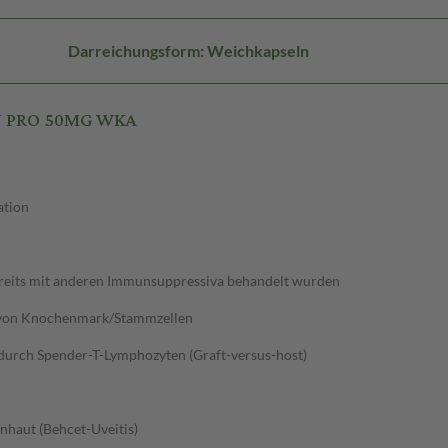
Darreichungsform: Weichkapseln
IN PRO 50MG WKA
ation
ereits mit anderen Immunsuppressiva behandelt wurden
n von Knochenmark/Stammzellen
urch Spender-T-Lymphozyten (Graft-versus-host)
haut (Behcet-Uveitis)