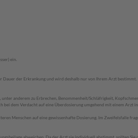
ser) ein.
r Dauer der Erkrankung und wird deshalb nur von Ihrem Arzt bestimmt.
, unter anderem zu Erbrechen, Benommenheit/Schläfrigkeit, Kopfschmer
ich bei dem Verdacht auf eine Überdosierung umgehend mit einem Arzt i
d älteren Menschen auf eine gewissenhafte Dosierung. Im Zweifelsfalle f
gsbeilage abweichen. Da der Arzt sie individuell abstimmt, sollten Si