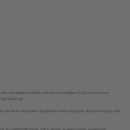
zen, Herzbeschwerden mit beschleunigtem Puls und zu einer
n Verbindung.
ragen Sie Ihren Arzt oder Apotheker nach etwaigen Auswirkungen oder
e das Arzneimittel daher nach seinen Anweisungen anwenden.