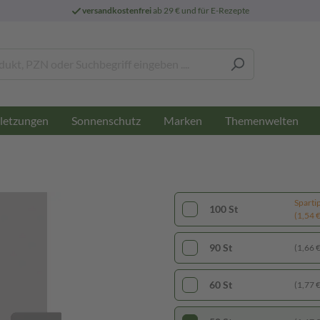
versandkostenfrei
ab 29 € und für E-Rezepte
letzungen
Sonnenschutz
Marken
Themenwelten
Sparti
100 St
(1,54 € 
90 St
(1,66 € 
60 St
(1,77 € 