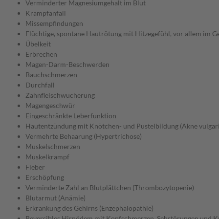
Verminderter Magnesiumgehalt im Blut
Krampfanfall
Missempfindungen
Flüchtige, spontane Hautrötung mit Hitzegefühl, vor allem im Ge
Übelkeit
Erbrechen
Magen-Darm-Beschwerden
Bauchschmerzen
Durchfall
Zahnfleischwucherung
Magengeschwür
Eingeschränkte Leberfunktion
Hautentzündung mit Knötchen- und Pustelbildung (Akne vulgari
Vermehrte Behaarung (Hypertrichose)
Muskelschmerzen
Muskelkrampf
Fieber
Erschöpfung
Verminderte Zahl an Blutplättchen (Thrombozytopenie)
Blutarmut (Anämie)
Erkrankung des Gehirns (Enzephalopathie)
Reversibles Hirnödem mit Kopfschmerzen, Sehstörungen und K