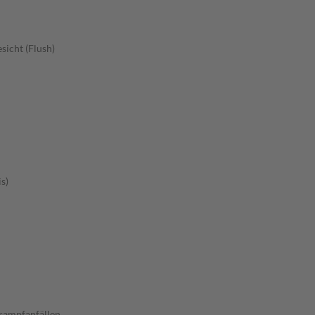
sicht (Flush)
s)
rampfanfällen