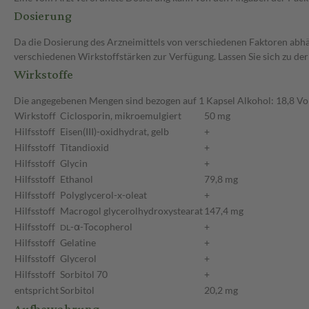
Dosierung
Da die Dosierung des Arzneimittels von verschiedenen Faktoren abhäng
verschiedenen Wirkstoffstärken zur Verfügung. Lassen Sie sich zu de
Wirkstoffe
Die angegebenen Mengen sind bezogen auf 1 Kapsel Alkohol: 18,8 V
Wirkstoff
Ciclosporin, mikroemulgiert
50 mg
Hilfsstoff
Eisen(III)-oxidhydrat, gelb
+
Hilfsstoff
Titandioxid
+
Hilfsstoff
Glycin
+
Hilfsstoff
Ethanol
79,8 mg
Hilfsstoff
Polyglycerol-x-oleat
+
Hilfsstoff
Macrogol glycerolhydroxystearat
147,4 mg
Hilfsstoff
-α-Tocopherol
+
DL
Hilfsstoff
Gelatine
+
Hilfsstoff
Glycerol
+
Hilfsstoff
Sorbitol 70
+
entspricht
Sorbitol
20,2 mg