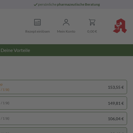
persönliche
pharmazeutische Beratung
Rezept einlösen
Mein Konto
0,00 €
Deine Vorteile
pp
153,55 €
/ 1 St)
149,81 €
/ 1 St)
106,04 €
/ 1 St)