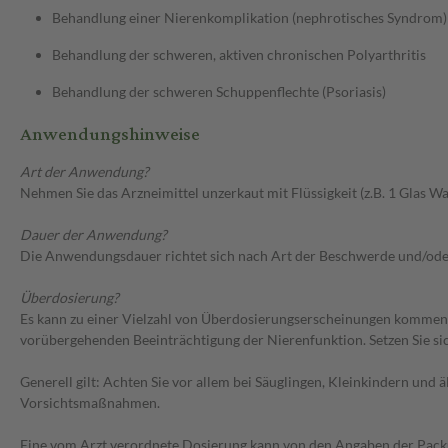
Behandlung einer Nierenkomplikation (nephrotisches Syndrom)
Behandlung der schweren, aktiven chronischen Polyarthritis
Behandlung der schweren Schuppenflechte (Psoriasis)
Anwendungshinweise
Art der Anwendung?
Nehmen Sie das Arzneimittel unzerkaut mit Flüssigkeit (z.B. 1 Glas Was
Dauer der Anwendung?
Die Anwendungsdauer richtet sich nach Art der Beschwerde und/ode
Überdosierung?
Es kann zu einer Vielzahl von Überdosierungserscheinungen kommen
vorübergehenden Beeinträchtigung der Nierenfunktion. Setzen Sie s
Generell gilt: Achten Sie vor allem bei Säuglingen, Kleinkindern un
Vorsichtsmaßnahmen.
Eine vom Arzt verordnete Dosierung kann von den Angaben der Packun