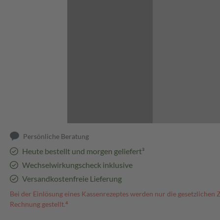
Abbildung kann abweichen
Persönliche Beratung
Heute bestellt und morgen geliefert³
Wechselwirkungscheck inklusive
Versandkostenfreie Lieferung
Bei der Einlösung eines Kassenrezeptes werden nur die gesetzlichen 
Rechnung gestellt.⁴