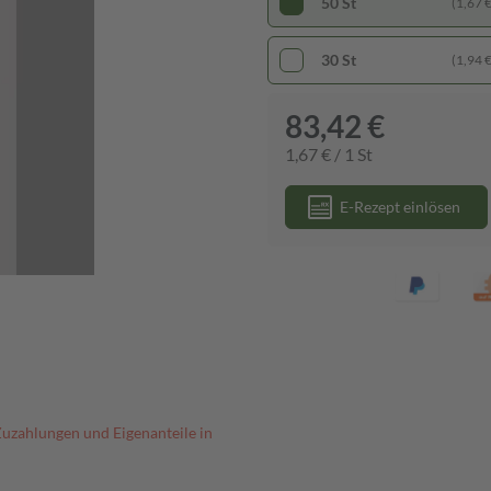
50 St
(1,67 € 
30 St
(1,94 € 
83,42 €
1,67 € / 1 St
E-Rezept einlösen
Zuzahlungen und Eigenanteile in