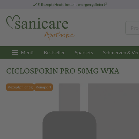
3
E-Rezept:
Heute bestellt,
morgen geliefert
Menü
Bestseller
Sparsets
Schmerzen & Ver
CICLOSPORIN PRO 50MG WKA
Rezeptpflichtig
Reimport