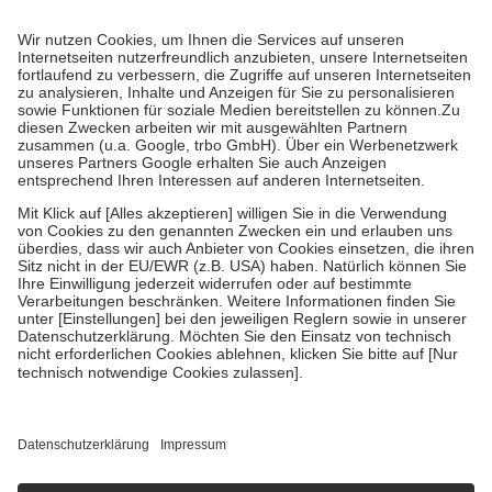
Prozent des Abgabepreises,
mindestens
jedoch
fünf Euro
und
höchstens zehn Euro.
Es sind jedoch nie mehr als die tatsächlichen
Kosten der Leistung zu entrichten.
Diese Regeln gelten grundsätzlich auch für Online-Apotheken.
Bei Heilmitteln und häuslicher Krankenpflege beträgt die
Zuzahlung zehn Prozent der Kosten sowie zehn Euro je
Verordnung.
Um das Engagement der Versicherten für ihre eigene Gesundheit zu
stärken und die besondere Stellung der Familie zu unterstützen,
fallen
keine Zuzahlungen
an bei:
• Kindern und Jugendlichen bis zum vollendeten 18. Lebensjahr
mit Ausnahme der Fahrkosten
• Untersuchungen zur Vorsorge und Früherkennung, die von der
GKV getragen werden
• empfohlenen Schutzimpfungen
• Harn- und Blutteststreifen
Wir nutzen Trusted Shops als unabhängigen Dienstleister für die
Einholung von Bewertungen. Trusted Shops hat Maßnahmen
getroffen, um sicherzustellen, dass es sich um echte Bewertungen
handelt. Mehr Informationen findest du hier:
https://help.etrusted.com/hc/de/articles/4419944605341