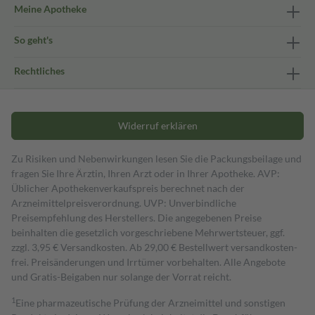
Meine Apotheke
So geht's
Rechtliches
Widerruf erklären
Zu Risiken und Nebenwirkungen lesen Sie die Packungsbeilage und
fragen Sie Ihre Ärztin, Ihren Arzt oder in Ihrer Apotheke. AVP:
Üblicher Apothekenverkaufspreis berechnet nach der
Arzneimittelpreisverordnung. UVP: Unverbindliche
Preisempfehlung des Herstellers. Die angegebenen Preise
beinhalten die gesetzlich vorgeschriebene Mehrwertsteuer, ggf.
zzgl. 3,95 € Versandkosten. Ab 29,00 € Bestell­wert versand­kosten­
frei. Preisänderungen und Irrtümer vorbehalten. Alle Angebote
und Gratis-Beigaben nur solange der Vorrat reicht.
1
Eine pharmazeutische Prüfung der Arzneimittel und sonstigen