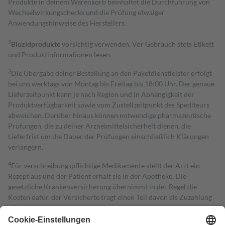
Produkte in deinem Warenkorb beinhaltet die Durchführung von
Wechselwirkungschecks und die Prüfung etwaiger
Anwendungshinweise des Herstellers.
2
Biozidprodukte
vorsichtig verwenden. Vor Gebrauch stets Etikett
und Produktinformationen lesen.
3
Die Übergabe deiner Bestellung an den Paketdienstleister erfolgt
bei uns werktags von Montag bis Freitag bis 18:00 Uhr. Der genaue
Lieferzeitpunkt kann je nach Region und in Abhängigkeit der
Produktverfügbarkeit sowie vom Zustellzeitpunkt des Spediteurs
abweichen. Darüber hinaus können notwendige pharmazeutische
Prüfungen, die zu deiner Arzneimittelsicherheit dienen, die
Lieferfrist um die Dauer der Prüfungen einschließlich Klärungen
verlängern.
4
Für verschreibungspflichtige Medikamente stellt der Arzt ein
Rezept aus und der Patient erhält sie in der Apotheke. Die
gesetzliche Krankenversicherung übernimmt in der Regel die
Kosten dafür, der Versicherte trägt einen Teil davon als Zuzahlung
mit.
Grundsätzlich leisten Mitglieder Zuzahlungen in Höhe von zehn