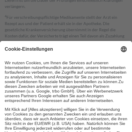
Lieferfrist um die Dauer der Prüfungen einschließlich Klärungen
verlängern.
4
Für verschreibungspflichtige Medikamente stellt der Arzt ein
Rezept aus und der Patient erhält sie in der Apotheke. Die
gesetzliche Krankenversicherung übernimmt in der Regel die
Kosten dafür, der Versicherte trägt einen Teil davon als Zuzahlung
mit.
Grundsätzlich leisten Mitglieder Zuzahlungen in Höhe von zehn
Prozent des Abgabepreises,
mindestens
jedoch
fünf Euro
und
höchstens zehn Euro.
Es sind jedoch nie mehr als die tatsächlichen
Kosten der Leistung zu entrichten.
Diese Regeln gelten grundsätzlich auch für Online-Apotheken.
Bei Heilmitteln und häuslicher Krankenpflege beträgt die
Zuzahlung zehn Prozent der Kosten sowie zehn Euro je
Verordnung.
Um das Engagement der Versicherten für ihre eigene Gesundheit zu
stärken und die besondere Stellung der Familie zu unterstützen,
fallen
keine Zuzahlungen
an bei:
• Kindern und Jugendlichen bis zum vollendeten 18. Lebensjahr
mit Ausnahme der Fahrkosten
• Untersuchungen zur Vorsorge und Früherkennung, die von der