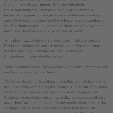
Arzneimittelpreisverordnung. UVP: Unverbindliche
Preisempfehlung des Herstellers. Die angegebenen Preise
beinhalten die gesetzlich vorgeschriebene Mehrwertsteuer, ggf.
zzgl. 3,95 € Versandkosten. Ab 29,00 € Bestell­wert versand­kosten­
frei. Preisänderungen und Irrtümer vorbehalten. Alle Angebote
und Gratis-Beigaben nur solange der Vorrat reicht.
1
Eine pharmazeutische Prüfung der Arzneimittel und sonstigen
Produkte in deinem Warenkorb beinhaltet die Durchführung von
Wechselwirkungschecks und die Prüfung etwaiger
Anwendungshinweise des Herstellers.
2
Biozidprodukte
vorsichtig verwenden. Vor Gebrauch stets Etikett
und Produktinformationen lesen.
3
Die Übergabe deiner Bestellung an den Paketdienstleister erfolgt
bei uns werktags von Montag bis Freitag bis 18:00 Uhr. Der genaue
Lieferzeitpunkt kann je nach Region und in Abhängigkeit der
Produktverfügbarkeit sowie vom Zustellzeitpunkt des Spediteurs
abweichen. Darüber hinaus können notwendige pharmazeutische
Prüfungen, die zu deiner Arzneimittelsicherheit dienen, die