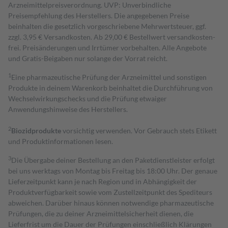
Arzneimittelpreisverordnung. UVP: Unverbindliche
Preisempfehlung des Herstellers. Die angegebenen Preise
beinhalten die gesetzlich vorgeschriebene Mehrwertsteuer, ggf.
zzgl. 3,95 € Versandkosten. Ab 29,00 € Bestell­wert versand­kosten­
frei. Preisänderungen und Irrtümer vorbehalten. Alle Angebote
und Gratis-Beigaben nur solange der Vorrat reicht.
1
Eine pharmazeutische Prüfung der Arzneimittel und sonstigen
Produkte in deinem Warenkorb beinhaltet die Durchführung von
Wechselwirkungschecks und die Prüfung etwaiger
Anwendungshinweise des Herstellers.
2
Biozidprodukte
vorsichtig verwenden. Vor Gebrauch stets Etikett
und Produktinformationen lesen.
3
Die Übergabe deiner Bestellung an den Paketdienstleister erfolgt
bei uns werktags von Montag bis Freitag bis 18:00 Uhr. Der genaue
Lieferzeitpunkt kann je nach Region und in Abhängigkeit der
Produktverfügbarkeit sowie vom Zustellzeitpunkt des Spediteurs
abweichen. Darüber hinaus können notwendige pharmazeutische
Prüfungen, die zu deiner Arzneimittelsicherheit dienen, die
Lieferfrist um die Dauer der Prüfungen einschließlich Klärungen