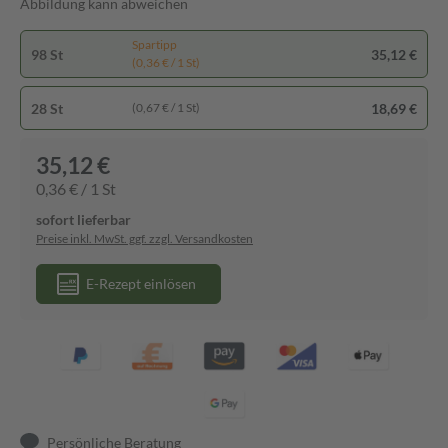
Abbildung kann abweichen
Spartipp
98 St
35,12 €
(0,36 € / 1 St)
28 St
18,69 €
(0,67 € / 1 St)
35,12 €
0,36 € / 1 St
sofort lieferbar
Preise inkl. MwSt. ggf. zzgl. Versandkosten
E-Rezept einlösen
Persönliche Beratung