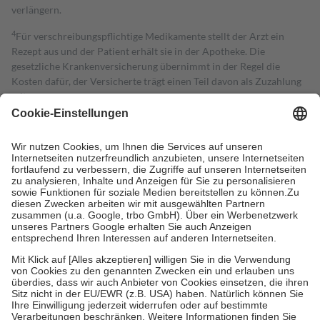
verlängern.
4
Für verschreibungspflichtige Medikamente stellt der Arzt ein
Rezept aus und der Patient erhält sie in der Apotheke. Die
gesetzliche Krankenversicherung übernimmt in der Regel die
Kosten dafür, der Versicherte trägt einen Teil davon als Zuzahlung
mit.
Grundsätzlich leisten Mitglieder Zuzahlungen in Höhe von zehn
Prozent des Abgabepreises,
mindestens
jedoch
fünf Euro
und
höchstens zehn Euro.
Es sind jedoch nie mehr als die tatsächlichen
Kosten der Leistung zu entrichten.
Diese Regeln gelten grundsätzlich auch für Online-Apotheken.
Bei Heilmitteln und häuslicher Krankenpflege beträgt die
Zuzahlung zehn Prozent der Kosten sowie zehn Euro je
Verordnung.
Um das Engagement der Versicherten für ihre eigene Gesundheit zu
stärken und die besondere Stellung der Familie zu unterstützen,
fallen
keine Zuzahlungen
an bei:
• Kindern und Jugendlichen bis zum vollendeten 18. Lebensjahr
mit Ausnahme der Fahrkosten
• Untersuchungen zur Vorsorge und Früherkennung, die von der