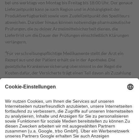
bei uns werktags von Montag bis Freitag bis 18:00 Uhr. Der genaue
Lieferzeitpunkt kann je nach Region und in Abhängigkeit der
Produktverfügbarkeit sowie vom Zustellzeitpunkt des Spediteurs
abweichen. Darüber hinaus können notwendige pharmazeutische
Prüfungen, die zu deiner Arzneimittelsicherheit dienen, die
Lieferfrist um die Dauer der Prüfungen einschließlich Klärungen
verlängern.
4
Für verschreibungspflichtige Medikamente stellt der Arzt ein
Rezept aus und der Patient erhält sie in der Apotheke. Die
gesetzliche Krankenversicherung übernimmt in der Regel die
Kosten dafür, der Versicherte trägt einen Teil davon als Zuzahlung
mit.
Grundsätzlich leisten Mitglieder Zuzahlungen in Höhe von zehn
Prozent des Abgabepreises,
mindestens
jedoch
fünf Euro
und
höchstens zehn Euro.
Es sind jedoch nie mehr als die tatsächlichen
Kosten der Leistung zu entrichten.
Diese Regeln gelten grundsätzlich auch für Online-Apotheken.
Bei Heilmitteln und häuslicher Krankenpflege beträgt die
Zuzahlung zehn Prozent der Kosten sowie zehn Euro je
Verordnung.
Um das Engagement der Versicherten für ihre eigene Gesundheit zu