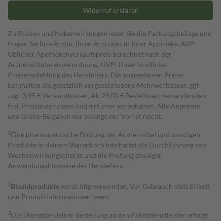
Widerruf erklären
Zu Risiken und Nebenwirkungen lesen Sie die Packungsbeilage und
fragen Sie Ihre Ärztin, Ihren Arzt oder in Ihrer Apotheke. AVP:
Üblicher Apothekenverkaufspreis berechnet nach der
Arzneimittelpreisverordnung. UVP: Unverbindliche
Preisempfehlung des Herstellers. Die angegebenen Preise
beinhalten die gesetzlich vorgeschriebene Mehrwertsteuer, ggf.
zzgl. 3,95 € Versandkosten. Ab 29,00 € Bestell­wert versand­kosten­
frei. Preisänderungen und Irrtümer vorbehalten. Alle Angebote
und Gratis-Beigaben nur solange der Vorrat reicht.
1
Eine pharmazeutische Prüfung der Arzneimittel und sonstigen
Produkte in deinem Warenkorb beinhaltet die Durchführung von
Wechselwirkungschecks und die Prüfung etwaiger
Anwendungshinweise des Herstellers.
2
Biozidprodukte
vorsichtig verwenden. Vor Gebrauch stets Etikett
und Produktinformationen lesen.
3
Die Übergabe deiner Bestellung an den Paketdienstleister erfolgt