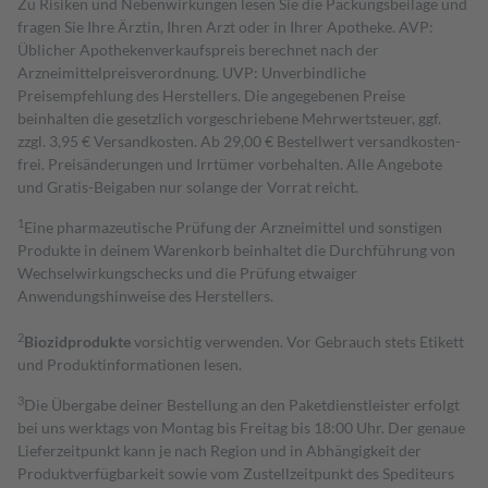
Zu Risiken und Nebenwirkungen lesen Sie die Packungsbeilage und
fragen Sie Ihre Ärztin, Ihren Arzt oder in Ihrer Apotheke. AVP:
Üblicher Apothekenverkaufspreis berechnet nach der
Arzneimittelpreisverordnung. UVP: Unverbindliche
Preisempfehlung des Herstellers. Die angegebenen Preise
beinhalten die gesetzlich vorgeschriebene Mehrwertsteuer, ggf.
zzgl. 3,95 € Versandkosten. Ab 29,00 € Bestell­wert versand­kosten­
frei. Preisänderungen und Irrtümer vorbehalten. Alle Angebote
und Gratis-Beigaben nur solange der Vorrat reicht.
1
Eine pharmazeutische Prüfung der Arzneimittel und sonstigen
Produkte in deinem Warenkorb beinhaltet die Durchführung von
Wechselwirkungschecks und die Prüfung etwaiger
Anwendungshinweise des Herstellers.
2
Biozidprodukte
vorsichtig verwenden. Vor Gebrauch stets Etikett
und Produktinformationen lesen.
3
Die Übergabe deiner Bestellung an den Paketdienstleister erfolgt
bei uns werktags von Montag bis Freitag bis 18:00 Uhr. Der genaue
Lieferzeitpunkt kann je nach Region und in Abhängigkeit der
Produktverfügbarkeit sowie vom Zustellzeitpunkt des Spediteurs