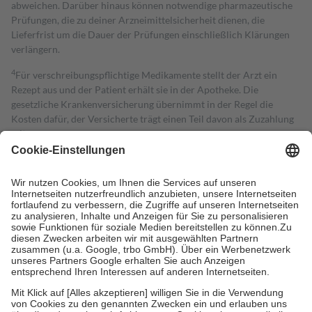
abweichen. Darüber hinaus können notwendige pharmazeutische
Prüfungen, die zu deiner Arzneimittelsicherheit dienen, die
Lieferfrist um die Dauer der Prüfungen einschließlich Klärungen
verlängern.
4
Für verschreibungspflichtige Medikamente stellt der Arzt ein
Rezept aus und der Patient erhält sie in der Apotheke. Die
gesetzliche Krankenversicherung übernimmt in der Regel die
Kosten dafür, der Versicherte trägt einen Teil davon als Zuzahlung
mit.
Grundsätzlich leisten Mitglieder Zuzahlungen in Höhe von zehn
Prozent des Abgabepreises,
mindestens
jedoch
fünf Euro
und
höchstens zehn Euro.
Es sind jedoch nie mehr als die tatsächlichen
Kosten der Leistung zu entrichten.
Diese Regeln gelten grundsätzlich auch für Online-Apotheken.
Bei Heilmitteln und häuslicher Krankenpflege beträgt die
Zuzahlung zehn Prozent der Kosten sowie zehn Euro je
Verordnung.
Um das Engagement der Versicherten für ihre eigene Gesundheit zu
stärken und die besondere Stellung der Familie zu unterstützen,
fallen
keine Zuzahlungen
an bei:
• Kindern und Jugendlichen bis zum vollendeten 18. Lebensjahr