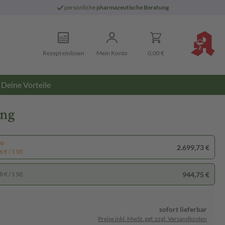
persönliche
pharmazeutische Beratung
Rezept einlösen
Mein Konto
0,00 €
Deine Vorteile
ung
pp
2.699,73 €
 € / 1 St)
944,75 €
 € / 1 St)
sofort lieferbar
Preise inkl. MwSt. ggf. zzgl. Versandkosten