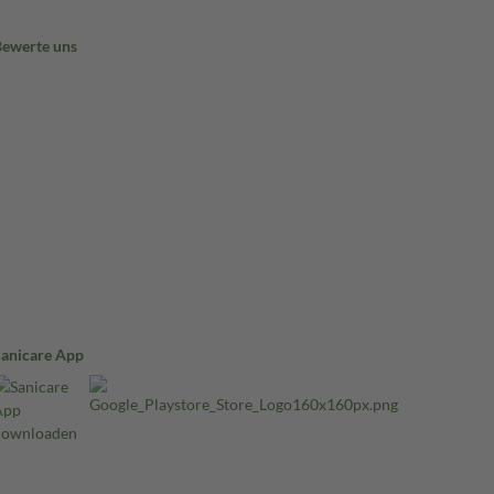
Bewerte uns
Sanicare App