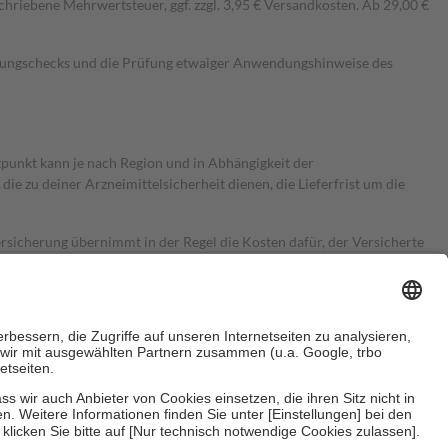
hriebene Mehrwertsteuer, ggf. zzgl. 3,95 € Versandkosten. Ab 29,00 €
kungschecks und die Prüfung etwaiger Anwendungshinweise des
itpunkt kann je nach Region und in Abhängigkeit der
 zu deiner Arzneimittelsicherheit dienen, die Lieferfrist um die
ersicherung übernimmt in der Regel die Kosten dafür, der Versicherte
Euro.
Es sind jedoch nie mehr als die tatsächlichen Kosten der Leistung
e Zuzahlungen
an bei: