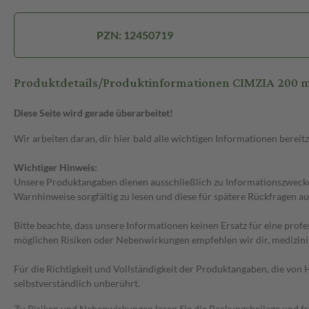
PZN: 12450719
Produktdetails/Produktinformationen CIMZIA 200 mg
Diese Seite wird gerade überarbeitet!
Wir arbeiten daran, dir hier bald alle wichtigen Informationen bereitz
Wichtiger Hinweis:
Unsere Produktangaben dienen ausschließlich zu Informationszwecken
Warnhinweise sorgfältig zu lesen und diese für spätere Rückfragen au
Bitte beachte, dass unsere Informationen keinen Ersatz für eine prof
möglichen Risiken oder Nebenwirkungen empfehlen wir dir, medizini
Für die Richtigkeit und Vollständigkeit der Produktangaben, die vo
selbstverständlich unberührt.
Zu Risiken und Nebenwirkungen lesen Sie die Packungsbeilage und frag