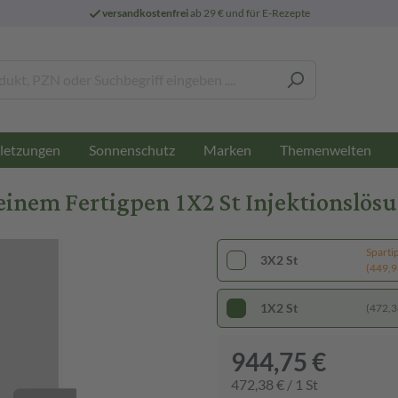
versandkostenfrei
ab 29 € und für E-Rezepte
letzungen
Sonnenschutz
Marken
Themenwelten
einem Fertigpen 1X2 St Injektionslös
Sparti
3X2 St
(449,96
1X2 St
(472,38
944,75 €
472,38 € / 1 St