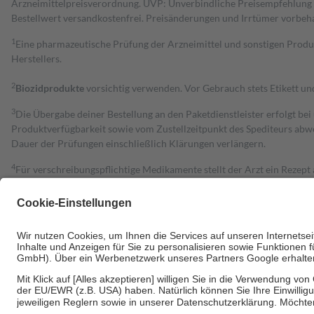
Arzneimittelpreisverordnung. UVP: Unverbindliche Preisempfehlung de
Bestell­wert versand­kosten­frei. Preisänderungen und Irrtümer vorbeh
1
Eine pharmazeutische Prüfung der Arzneimittel und sonstigen Pro
Herstellers.
2
Biozidprodukte
vorsichtig verwenden. Vor Gebrauch stets Etikett u
3
Die Übergabe deiner Bestellung an den Paketdienstleister erfolgt bei
Produktverfügbarkeit sowie vom Zustellzeitpunkt des Spediteurs abwe
Dauer der Prüfungen einschließlich Klärungen verlängern.
4
Für verschreibungspflichtige Medikamente stellt der Arzt ein Rezept 
trägt einen Teil davon als Zuzahlung mit.
Grundsätzlich leisten Mitglieder Zuzahlungen in Höhe von zehn Proz
zu entrichten.
Diese Regeln gelten grundsätzlich auch für Online-Apotheken.
Bei Heilmitteln und häuslicher Krankenpflege beträgt die Zuzahlung 
Um das Engagement der Versicherten für ihre eigene Gesundheit zu stä
• Kindern und Jugendlichen bis zum vollendeten 18. Lebensjahr mit
• Untersuchungen zur Vorsorge und Früherkennung, die von der GKV
• empfohlenen Schutzimpfungen