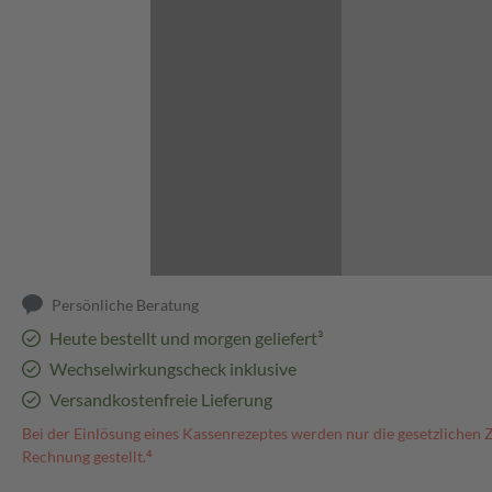
Abbildung kann abweichen
Persönliche Beratung
Heute bestellt und morgen geliefert³
Wechselwirkungscheck inklusive
Versandkostenfreie Lieferung
Bei der Einlösung eines Kassenrezeptes werden nur die gesetzlichen 
Rechnung gestellt.⁴