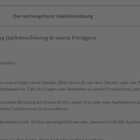
Darreichungsform: Injektionslösung
 Injektionslösung in einem Fertigpen
ustellen.
 und erfolgen ohne Gewähr. Bitte nimm dir vor dem Verzehr oder der An
fzubewahren. Falls du Fragen oder Bedenken zu einem Produkt hast, wende
essionelle Beratung durch eine Ärztin, einen Arzt oder eine Apothekerin
sches Fachpersonal zu konsultieren.
n Herstellern oder Dritten bereitgestellt werden, übernimmt die BS-Apot
en Sie Ihre Ärztin, Ihren Arzt oder in Ihrer Apotheke.