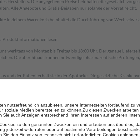
s Herstellers. Die angegebenen Preise beinhalten die gesetzlich vorgesc
alten. Alle Angebote und Gratis-Beigaben nur solange der Vorrat reicht.
dukte in deinem Warenkorb beinhaltet die Durchführung von Wechselwir
nd Produktinformationen lesen.
 uns werktags von Montag bis Freitag bis 18:00 Uhr. Der genaue Lieferze
ichen. Darüber hinaus können notwendige pharmazeutische Prüfungen, die
aus und der Patient erhält sie in der Apotheke. Die gesetzliche Krankenv
ent des Abgabepreises,
mindestens
jedoch
fünf Euro
und
höchstens zehn 
zehn Prozent der Kosten sowie zehn Euro je Verordnung.
rken und die besondere Stellung der Familie zu unterstützen, fallen
kein
 Ausnahme der Fahrkosten
 getragen werden