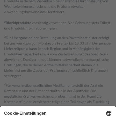
Produkte in deinem Warenkorb beinhaltet die Durchführung von
Wechselwirkungschecks und die Prüfung etwaiger
Anwendungshinweise des Herstellers.
2
Biozidprodukte
vorsichtig verwenden. Vor Gebrauch stets Etikett
und Produktinformationen lesen.
3
Die Übergabe deiner Bestellung an den Paketdienstleister erfolgt
bei uns werktags von Montag bis Freitag bis 18:00 Uhr. Der genaue
Lieferzeitpunkt kann je nach Region und in Abhängigkeit der
Produktverfügbarkeit sowie vom Zustellzeitpunkt des Spediteurs
abweichen. Darüber hinaus können notwendige pharmazeutische
Prüfungen, die zu deiner Arzneimittelsicherheit dienen, die
Lieferfrist um die Dauer der Prüfungen einschließlich Klärungen
verlängern.
4
Für verschreibungspflichtige Medikamente stellt der Arzt ein
Rezept aus und der Patient erhält sie in der Apotheke. Die
gesetzliche Krankenversicherung übernimmt in der Regel die
Kosten dafür, der Versicherte trägt einen Teil davon als Zuzahlung
mit.
Grundsätzlich leisten Mitglieder Zuzahlungen in Höhe von zehn