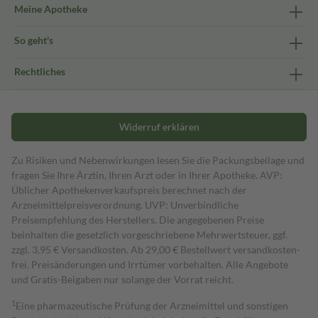
Meine Apotheke
So geht's
Rechtliches
Widerruf erklären
Zu Risiken und Nebenwirkungen lesen Sie die Packungsbeilage und
fragen Sie Ihre Ärztin, Ihren Arzt oder in Ihrer Apotheke. AVP:
Üblicher Apothekenverkaufspreis berechnet nach der
Arzneimittelpreisverordnung. UVP: Unverbindliche
Preisempfehlung des Herstellers. Die angegebenen Preise
beinhalten die gesetzlich vorgeschriebene Mehrwertsteuer, ggf.
zzgl. 3,95 € Versandkosten. Ab 29,00 € Bestell­wert versand­kosten­
frei. Preisänderungen und Irrtümer vorbehalten. Alle Angebote
und Gratis-Beigaben nur solange der Vorrat reicht.
1
Eine pharmazeutische Prüfung der Arzneimittel und sonstigen