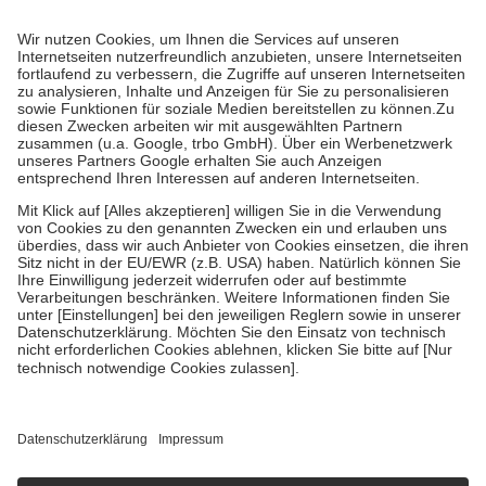
Prozent des Abgabepreises,
mindestens
jedoch
fünf Euro
und
höchstens zehn Euro.
Es sind jedoch nie mehr als die tatsächlichen
Kosten der Leistung zu entrichten.
Diese Regeln gelten grundsätzlich auch für Online-Apotheken.
Bei Heilmitteln und häuslicher Krankenpflege beträgt die
Zuzahlung zehn Prozent der Kosten sowie zehn Euro je
Verordnung.
Um das Engagement der Versicherten für ihre eigene Gesundheit zu
stärken und die besondere Stellung der Familie zu unterstützen,
fallen
keine Zuzahlungen
an bei:
• Kindern und Jugendlichen bis zum vollendeten 18. Lebensjahr
mit Ausnahme der Fahrkosten
• Untersuchungen zur Vorsorge und Früherkennung, die von der
GKV getragen werden
• empfohlenen Schutzimpfungen
• Harn- und Blutteststreifen
Wir nutzen Trusted Shops als unabhängigen Dienstleister für die
Einholung von Bewertungen. Trusted Shops hat Maßnahmen
getroffen, um sicherzustellen, dass es sich um echte Bewertungen
handelt. Mehr Informationen findest du hier:
https://help.etrusted.com/hc/de/articles/4419944605341