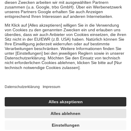
Zuzahlung zehn Prozent der Kosten sowie zehn Euro je
Verordnung.
Um das Engagement der Versicherten für ihre eigene Gesundheit zu
stärken und die besondere Stellung der Familie zu unterstützen,
fallen
keine Zuzahlungen
an bei:
• Kindern und Jugendlichen bis zum vollendeten 18. Lebensjahr
mit Ausnahme der Fahrkosten
• Untersuchungen zur Vorsorge und Früherkennung, die von der
GKV getragen werden
• empfohlenen Schutzimpfungen
• Harn- und Blutteststreifen
Wir nutzen Trusted Shops als unabhängigen Dienstleister für die
Einholung von Bewertungen. Trusted Shops hat Maßnahmen
getroffen, um sicherzustellen, dass es sich um echte Bewertungen
handelt. Mehr Informationen findest du hier:
https://help.etrusted.com/hc/de/articles/4419944605341
Einige Bilder und Inhalte wurden unter Zuhilfenahme künstlicher
Intelligenz erstellt.