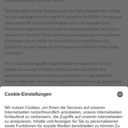
und Produktinformationen lesen.
3
Die Übergabe deiner Bestellung an den Paketdienstleister erfolgt
bei uns werktags von Montag bis Freitag bis 18:00 Uhr. Der genaue
Lieferzeitpunkt kann je nach Region und in Abhängigkeit der
Produktverfügbarkeit sowie vom Zustellzeitpunkt des Spediteurs
abweichen. Darüber hinaus können notwendige pharmazeutische
Prüfungen, die zu deiner Arzneimittelsicherheit dienen, die
Lieferfrist um die Dauer der Prüfungen einschließlich Klärungen
verlängern.
4
Für verschreibungspflichtige Medikamente stellt der Arzt ein
Rezept aus und der Patient erhält sie in der Apotheke. Die
gesetzliche Krankenversicherung übernimmt in der Regel die
Kosten dafür, der Versicherte trägt einen Teil davon als Zuzahlung
mit.
Grundsätzlich leisten Mitglieder Zuzahlungen in Höhe von zehn
Prozent des Abgabepreises,
mindestens
jedoch
fünf Euro
und
höchstens zehn Euro.
Es sind jedoch nie mehr als die tatsächlichen
Kosten der Leistung zu entrichten.
Diese Regeln gelten grundsätzlich auch für Online-Apotheken.
Bei Heilmitteln und häuslicher Krankenpflege beträgt die