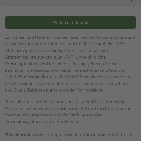
Widerruf erklären
Zu Risiken und Nebenwirkungen lesen Sie die Packungsbeilage und
fragen Sie Ihre Ärztin, Ihren Arzt oder in Ihrer Apotheke. AVP:
Üblicher Apothekenverkaufspreis berechnet nach der
Arzneimittelpreisverordnung. UVP: Unverbindliche
Preisempfehlung des Herstellers. Die angegebenen Preise
beinhalten die gesetzlich vorgeschriebene Mehrwertsteuer, ggf.
zzgl. 3,95 € Versandkosten. Ab 29,00 € Bestell­wert versand­kosten­
frei. Preisänderungen und Irrtümer vorbehalten. Alle Angebote
und Gratis-Beigaben nur solange der Vorrat reicht.
1
Eine pharmazeutische Prüfung der Arzneimittel und sonstigen
Produkte in deinem Warenkorb beinhaltet die Durchführung von
Wechselwirkungschecks und die Prüfung etwaiger
Anwendungshinweise des Herstellers.
2
Biozidprodukte
vorsichtig verwenden. Vor Gebrauch stets Etikett