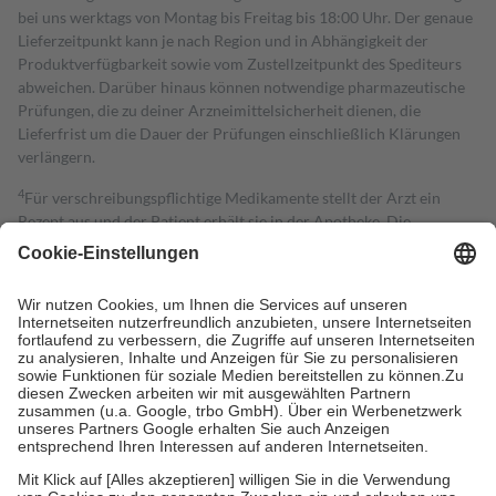
bei uns werktags von Montag bis Freitag bis 18:00 Uhr. Der genaue
Lieferzeitpunkt kann je nach Region und in Abhängigkeit der
Produktverfügbarkeit sowie vom Zustellzeitpunkt des Spediteurs
abweichen. Darüber hinaus können notwendige pharmazeutische
Prüfungen, die zu deiner Arzneimittelsicherheit dienen, die
Lieferfrist um die Dauer der Prüfungen einschließlich Klärungen
verlängern.
4
Für verschreibungspflichtige Medikamente stellt der Arzt ein
Rezept aus und der Patient erhält sie in der Apotheke. Die
gesetzliche Krankenversicherung übernimmt in der Regel die
Kosten dafür, der Versicherte trägt einen Teil davon als Zuzahlung
mit.
Grundsätzlich leisten Mitglieder Zuzahlungen in Höhe von zehn
Prozent des Abgabepreises,
mindestens
jedoch
fünf Euro
und
höchstens zehn Euro.
Es sind jedoch nie mehr als die tatsächlichen
Kosten der Leistung zu entrichten.
Diese Regeln gelten grundsätzlich auch für Online-Apotheken.
Bei Heilmitteln und häuslicher Krankenpflege beträgt die
Zuzahlung zehn Prozent der Kosten sowie zehn Euro je
Verordnung.