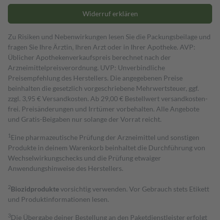
Widerruf erklären
Zu Risiken und Nebenwirkungen lesen Sie die Packungsbeilage und
fragen Sie Ihre Ärztin, Ihren Arzt oder in Ihrer Apotheke. AVP:
Üblicher Apothekenverkaufspreis berechnet nach der
Arzneimittelpreisverordnung. UVP: Unverbindliche
Preisempfehlung des Herstellers. Die angegebenen Preise
beinhalten die gesetzlich vorgeschriebene Mehrwertsteuer, ggf.
zzgl. 3,95 € Versandkosten. Ab 29,00 € Bestell­wert versand­kosten­
frei. Preisänderungen und Irrtümer vorbehalten. Alle Angebote
und Gratis-Beigaben nur solange der Vorrat reicht.
1
Eine pharmazeutische Prüfung der Arzneimittel und sonstigen
Produkte in deinem Warenkorb beinhaltet die Durchführung von
Wechselwirkungschecks und die Prüfung etwaiger
Anwendungshinweise des Herstellers.
2
Biozidprodukte
vorsichtig verwenden. Vor Gebrauch stets Etikett
und Produktinformationen lesen.
3
Die Übergabe deiner Bestellung an den Paketdienstleister erfolgt