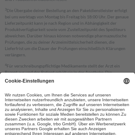
3
Die Übergabe deiner Bestellung an den Paketdienstleister erfolgt
bei uns werktags von Montag bis Freitag bis 18:00 Uhr. Der genaue
Lieferzeitpunkt kann je nach Region und in Abhängigkeit der
Produktverfügbarkeit sowie vom Zustellzeitpunkt des Spediteurs
abweichen. Darüber hinaus können notwendige pharmazeutische
Prüfungen, die zu deiner Arzneimittelsicherheit dienen, die
Lieferfrist um die Dauer der Prüfungen einschließlich Klärungen
verlängern.
4
Für verschreibungspflichtige Medikamente stellt der Arzt ein
Rezept aus und der Patient erhält sie in der Apotheke. Die
gesetzliche Krankenversicherung übernimmt in der Regel die
Kosten dafür, der Versicherte trägt einen Teil davon als Zuzahlung
mit.
Grundsätzlich leisten Mitglieder Zuzahlungen in Höhe von zehn
Prozent des Abgabepreises,
mindestens
jedoch
fünf Euro
und
höchstens zehn Euro.
Es sind jedoch nie mehr als die tatsächlichen
Kosten der Leistung zu entrichten.
Diese Regeln gelten grundsätzlich auch für Online-Apotheken.
Bei Heilmitteln und häuslicher Krankenpflege beträgt die