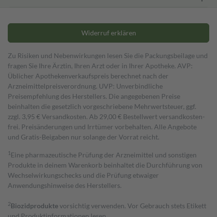
Widerruf erklären
Zu Risiken und Nebenwirkungen lesen Sie die Packungsbeilage und
fragen Sie Ihre Ärztin, Ihren Arzt oder in Ihrer Apotheke. AVP:
Üblicher Apothekenverkaufspreis berechnet nach der
Arzneimittelpreisverordnung. UVP: Unverbindliche
Preisempfehlung des Herstellers. Die angegebenen Preise
beinhalten die gesetzlich vorgeschriebene Mehrwertsteuer, ggf.
zzgl. 3,95 € Versandkosten. Ab 29,00 € Bestell­wert versand­kosten­
frei. Preisänderungen und Irrtümer vorbehalten. Alle Angebote
und Gratis-Beigaben nur solange der Vorrat reicht.
1
Eine pharmazeutische Prüfung der Arzneimittel und sonstigen
Produkte in deinem Warenkorb beinhaltet die Durchführung von
Wechselwirkungschecks und die Prüfung etwaiger
Anwendungshinweise des Herstellers.
2
Biozidprodukte
vorsichtig verwenden. Vor Gebrauch stets Etikett
und Produktinformationen lesen.