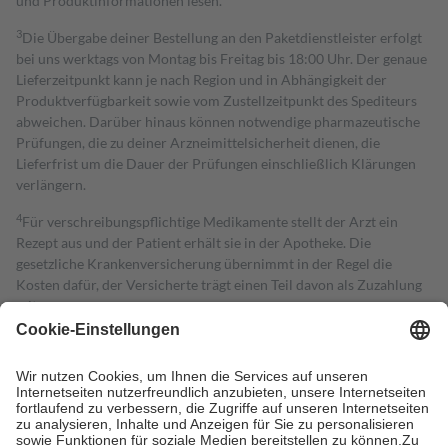
und Produktinformationen lesen.
3
Die Übergabe deiner Bestellung an den Paketdienstleister erfolgt
bei uns werktags von Montag bis Freitag bis 18:00 Uhr. Der genaue
Lieferzeitpunkt kann je nach Region und in Abhängigkeit der
Produktverfügbarkeit sowie vom Zustellzeitpunkt des Spediteurs
abweichen. Darüber hinaus können notwendige pharmazeutische
Prüfungen, die zu deiner Arzneimittelsicherheit dienen, die
Lieferfrist um die Dauer der Prüfungen einschließlich Klärungen
verlängern.
4
Für verschreibungspflichtige Medikamente stellt der Arzt ein
Rezept aus und der Patient erhält sie in der Apotheke. Die
gesetzliche Krankenversicherung übernimmt in der Regel die
Kosten dafür, der Versicherte trägt einen Teil davon als Zuzahlung
mit.
Grundsätzlich leisten Mitglieder Zuzahlungen in Höhe von zehn
Prozent des Abgabepreises,
mindestens
jedoch
fünf Euro
und
höchstens zehn Euro.
Es sind jedoch nie mehr als die tatsächlichen
Kosten der Leistung zu entrichten.
Diese Regeln gelten grundsätzlich auch für Online-Apotheken.
Bei Heilmitteln und häuslicher Krankenpflege beträgt die