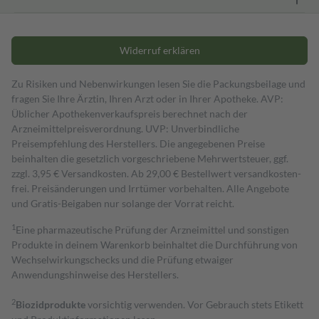
Widerruf erklären
Zu Risiken und Nebenwirkungen lesen Sie die Packungsbeilage und
fragen Sie Ihre Ärztin, Ihren Arzt oder in Ihrer Apotheke. AVP:
Üblicher Apothekenverkaufspreis berechnet nach der
Arzneimittelpreisverordnung. UVP: Unverbindliche
Preisempfehlung des Herstellers. Die angegebenen Preise
beinhalten die gesetzlich vorgeschriebene Mehrwertsteuer, ggf.
zzgl. 3,95 € Versandkosten. Ab 29,00 € Bestell­wert versand­kosten­
frei. Preisänderungen und Irrtümer vorbehalten. Alle Angebote
und Gratis-Beigaben nur solange der Vorrat reicht.
1
Eine pharmazeutische Prüfung der Arzneimittel und sonstigen
Produkte in deinem Warenkorb beinhaltet die Durchführung von
Wechselwirkungschecks und die Prüfung etwaiger
Anwendungshinweise des Herstellers.
2
Biozidprodukte
vorsichtig verwenden. Vor Gebrauch stets Etikett