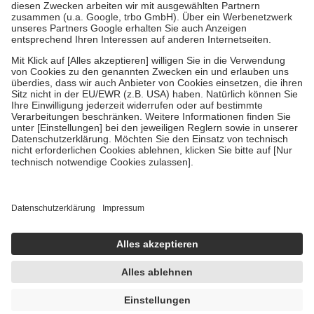
Zuzahlung zehn Prozent der Kosten sowie zehn Euro je
Verordnung.
Um das Engagement der Versicherten für ihre eigene Gesundheit zu
stärken und die besondere Stellung der Familie zu unterstützen,
fallen
keine Zuzahlungen
an bei:
• Kindern und Jugendlichen bis zum vollendeten 18. Lebensjahr
mit Ausnahme der Fahrkosten
• Untersuchungen zur Vorsorge und Früherkennung, die von der
GKV getragen werden
• empfohlenen Schutzimpfungen
• Harn- und Blutteststreifen
Wir nutzen Trusted Shops als unabhängigen Dienstleister für die
Einholung von Bewertungen. Trusted Shops hat Maßnahmen
getroffen, um sicherzustellen, dass es sich um echte Bewertungen
handelt. Mehr Informationen findest du hier:
https://help.etrusted.com/hc/de/articles/4419944605341
Einige Bilder und Inhalte wurden unter Zuhilfenahme künstlicher
Intelligenz erstellt.