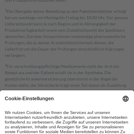
und Produktinformationen lesen.
3
Die Übergabe deiner Bestellung an den Paketdienstleister erfolgt
bei uns werktags von Montag bis Freitag bis 18:00 Uhr. Der genaue
Lieferzeitpunkt kann je nach Region und in Abhängigkeit der
Produktverfügbarkeit sowie vom Zustellzeitpunkt des Spediteurs
abweichen. Darüber hinaus können notwendige pharmazeutische
Prüfungen, die zu deiner Arzneimittelsicherheit dienen, die
Lieferfrist um die Dauer der Prüfungen einschließlich Klärungen
verlängern.
4
Für verschreibungspflichtige Medikamente stellt der Arzt ein
Rezept aus und der Patient erhält sie in der Apotheke. Die
gesetzliche Krankenversicherung übernimmt in der Regel die
Kosten dafür, der Versicherte trägt einen Teil davon als Zuzahlung
mit.
Grundsätzlich leisten Mitglieder Zuzahlungen in Höhe von zehn
Prozent des Abgabepreises,
mindestens
jedoch
fünf Euro
und
höchstens zehn Euro.
Es sind jedoch nie mehr als die tatsächlichen
Kosten der Leistung zu entrichten.
Diese Regeln gelten grundsätzlich auch für Online-Apotheken.
Bei Heilmitteln und häuslicher Krankenpflege beträgt die