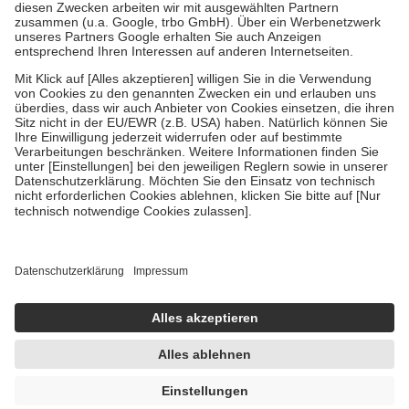
Zuzahlung zehn Prozent der Kosten sowie zehn Euro je
Verordnung.
Um das Engagement der Versicherten für ihre eigene Gesundheit zu
stärken und die besondere Stellung der Familie zu unterstützen,
fallen
keine Zuzahlungen
an bei:
• Kindern und Jugendlichen bis zum vollendeten 18. Lebensjahr
mit Ausnahme der Fahrkosten
• Untersuchungen zur Vorsorge und Früherkennung, die von der
GKV getragen werden
• empfohlenen Schutzimpfungen
• Harn- und Blutteststreifen
Wir nutzen Trusted Shops als unabhängigen Dienstleister für die
Einholung von Bewertungen. Trusted Shops hat Maßnahmen
getroffen, um sicherzustellen, dass es sich um echte Bewertungen
handelt. Mehr Informationen findest du hier:
https://help.etrusted.com/hc/de/articles/4419944605341
Einige Bilder und Inhalte wurden unter Zuhilfenahme künstlicher
Intelligenz erstellt.