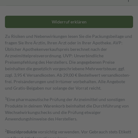
Widerruf erklären
Zu Risiken und Nebenwirkungen lesen Sie die Packungsbeilage und
fragen Sie Ihre Ärztin, Ihren Arzt oder in Ihrer Apotheke. AVP:
Üblicher Apothekenverkaufspreis berechnet nach der
Arzneimittelpreisverordnung. UVP: Unverbindliche
Preisempfehlung des Herstellers. Die angegebenen Preise
beinhalten die gesetzlich vorgeschriebene Mehrwertsteuer, ggf.
zzgl. 3,95 € Versandkosten. Ab 29,00 € Bestell­wert versand­kosten­
frei. Preisänderungen und Irrtümer vorbehalten. Alle Angebote
und Gratis-Beigaben nur solange der Vorrat reicht.
1
Eine pharmazeutische Prüfung der Arzneimittel und sonstigen
Produkte in deinem Warenkorb beinhaltet die Durchführung von
Wechselwirkungschecks und die Prüfung etwaiger
Anwendungshinweise des Herstellers.
2
Biozidprodukte
vorsichtig verwenden. Vor Gebrauch stets Etikett