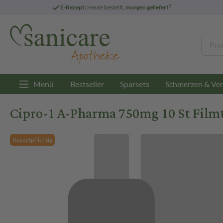
3
E-Rezept:
Heute bestellt,
morgen geliefert
Menü
Bestseller
Sparsets
Schmerzen & Ver
Cipro-1 A-Pharma 750mg 10 St Film
Rezeptpflichtig