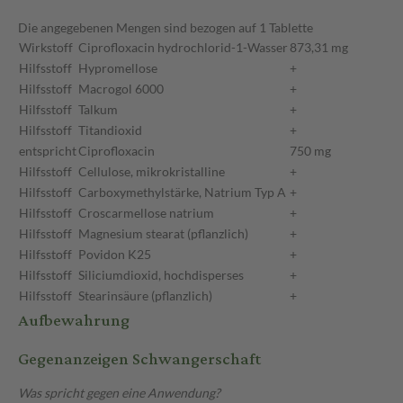
Die angegebenen Mengen sind bezogen auf 1 Tablette
Wirkstoff
Ciprofloxacin hydrochlorid-1-Wasser
873,31 mg
Hilfsstoff
Hypromellose
+
Hilfsstoff
Macrogol 6000
+
Hilfsstoff
Talkum
+
Hilfsstoff
Titandioxid
+
entspricht
Ciprofloxacin
750 mg
Hilfsstoff
Cellulose, mikrokristalline
+
Hilfsstoff
Carboxymethylstärke, Natrium Typ A
+
Hilfsstoff
Croscarmellose natrium
+
Hilfsstoff
Magnesium stearat (pflanzlich)
+
Hilfsstoff
Povidon K25
+
Hilfsstoff
Siliciumdioxid, hochdisperses
+
Hilfsstoff
Stearinsäure (pflanzlich)
+
Aufbewahrung
Gegenanzeigen Schwangerschaft
Was spricht gegen eine Anwendung?