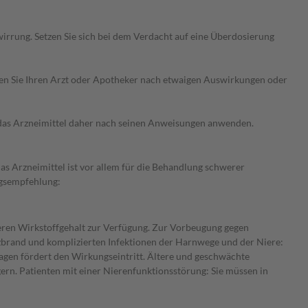
rrung. Setzen Sie sich bei dem Verdacht auf eine Überdosierung
ragen Sie Ihren Arzt oder Apotheker nach etwaigen Auswirkungen oder
e das Arzneimittel daher nach seinen Anweisungen anwenden.
s Arzneimittel ist vor allem für die Behandlung schwerer
ungsempfehlung:
eren Wirkstoffgehalt zur Verfügung. Zur Vorbeugung gegen
zbrand und komplizierten Infektionen der Harnwege und der Niere:
gen fördert den Wirkungseintritt. Ältere und geschwächte
ern. Patienten mit einer Nierenfunktionsstörung: Sie müssen in