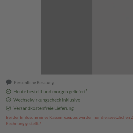
Abbildung kann abweichen
Persönliche Beratung
Heute bestellt und morgen geliefert³
Wechselwirkungscheck inklusive
Versandkostenfreie Lieferung
Bei der Einlösung eines Kassenrezeptes werden nur die gesetzlichen 
Rechnung gestellt.⁴