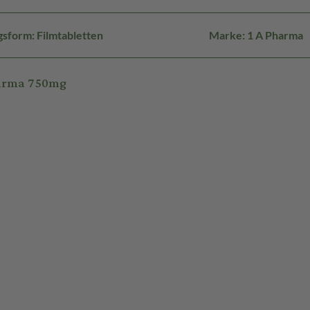
sform: Filmtabletten
Marke: 1 A Pharma
harma 750mg