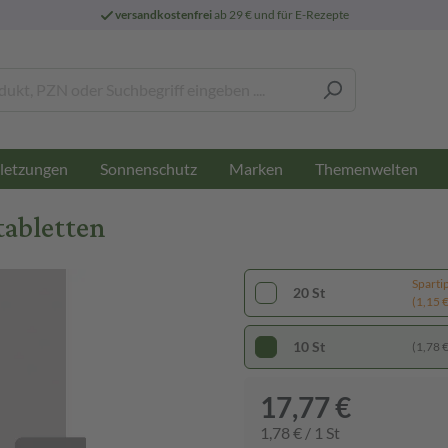
versandkostenfrei
ab 29 € und für E-Rezepte
letzungen
Sonnenschutz
Marken
Themenwelten
tabletten
Sparti
20 St
(1,15 € 
10 St
(1,78 € 
17,77 €
1,78 € / 1 St