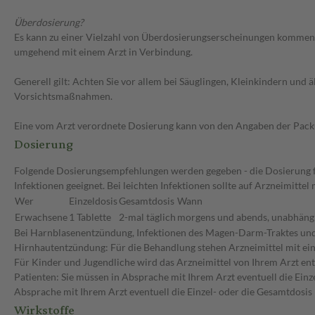
Überdosierung?
Es kann zu einer Vielzahl von Überdosierungserscheinungen kommen, 
umgehend mit einem Arzt in Verbindung.
Generell gilt: Achten Sie vor allem bei Säuglingen, Kleinkindern un
Vorsichtsmaßnahmen.
Eine vom Arzt verordnete Dosierung kann von den Angaben der Packun
Dosierung
Folgende Dosierungsempfehlungen werden gegeben - die Dosierung für
Infektionen geeignet. Bei leichten Infektionen sollte auf Arzneimitt
Wer
Einzeldosis
Gesamtdosis
Wann
Erwachsene
1 Tablette
2-mal täglich
morgens und abends, unabhängi
Bei Harnblasenentzündung, Infektionen des Magen-Darm-Traktes und 
Hirnhautentzündung: Für die Behandlung stehen Arzneimittel mit ein
Für Kinder und Jugendliche wird das Arzneimittel von Ihrem Arzt e
Patienten: Sie müssen in Absprache mit Ihrem Arzt eventuell die Ein
Absprache mit Ihrem Arzt eventuell die Einzel- oder die Gesamtdosi
Wirkstoffe