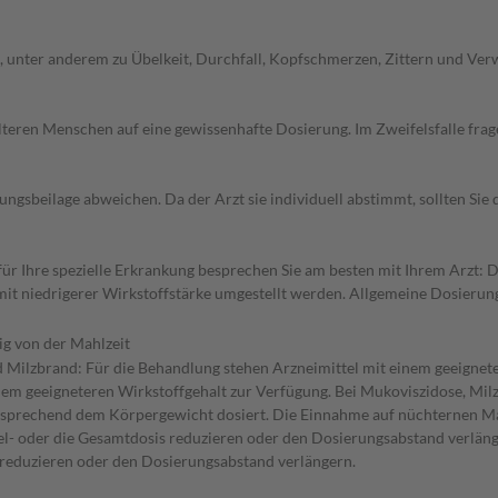
unter anderem zu Übelkeit, Durchfall, Kopfschmerzen, Zittern und Verwi
d älteren Menschen auf eine gewissenhafte Dosierung. Im Zweifelsfalle f
gsbeilage abweichen. Da der Arzt sie individuell abstimmt, sollten Si
 Ihre spezielle Erkrankung besprechen Sie am besten mit Ihrem Arzt: Da
el mit niedrigerer Wirkstoffstärke umgestellt werden. Allgemeine Dosier
g von der Mahlzeit
Milzbrand: Für die Behandlung stehen Arzneimittel mit einem geeignet
em geeigneteren Wirkstoffgehalt zur Verfügung. Bei Mukoviszidose, Mil
ntsprechend dem Körpergewicht dosiert. Die Einnahme auf nüchternen Ma
zel- oder die Gesamtdosis reduzieren oder den Dosierungsabstand verläng
s reduzieren oder den Dosierungsabstand verlängern.