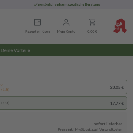
persönliche
pharmazeutische Beratung
Rezept einlösen
Mein Konto
0,00 €
Deine Vorteile
pp
23,05 €
/ 1 St)
17,77 €
/ 1 St)
sofort lieferbar
Preise inkl. MwSt. ggf. zzgl. Versandkosten