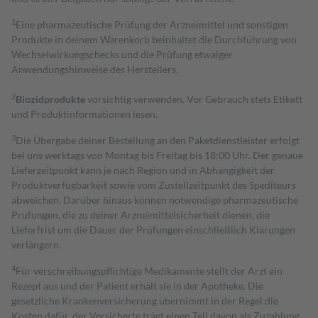
1
Eine pharmazeutische Prüfung der Arzneimittel und sonstigen
Produkte in deinem Warenkorb beinhaltet die Durchführung von
Wechselwirkungschecks und die Prüfung etwaiger
Anwendungshinweise des Herstellers.
2
Biozidprodukte
vorsichtig verwenden. Vor Gebrauch stets Etikett
und Produktinformationen lesen.
3
Die Übergabe deiner Bestellung an den Paketdienstleister erfolgt
bei uns werktags von Montag bis Freitag bis 18:00 Uhr. Der genaue
Lieferzeitpunkt kann je nach Region und in Abhängigkeit der
Produktverfügbarkeit sowie vom Zustellzeitpunkt des Spediteurs
abweichen. Darüber hinaus können notwendige pharmazeutische
Prüfungen, die zu deiner Arzneimittelsicherheit dienen, die
Lieferfrist um die Dauer der Prüfungen einschließlich Klärungen
verlängern.
4
Für verschreibungspflichtige Medikamente stellt der Arzt ein
Rezept aus und der Patient erhält sie in der Apotheke. Die
gesetzliche Krankenversicherung übernimmt in der Regel die
Kosten dafür, der Versicherte trägt einen Teil davon als Zuzahlung