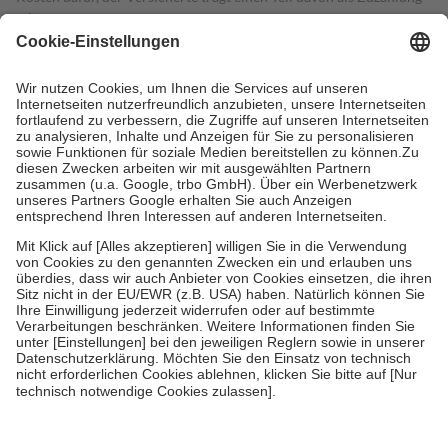
mit.
Grundsätzlich leisten Mitglieder Zuzahlungen in Höhe von zehn
Prozent des Abgabepreises,
mindestens
jedoch
fünf Euro
und
höchstens zehn Euro.
Es sind jedoch nie mehr als die tatsächlichen
Kosten der Leistung zu entrichten.
Diese Regeln gelten grundsätzlich auch für Online-Apotheken.
Bei Heilmitteln und häuslicher Krankenpflege beträgt die
Zuzahlung zehn Prozent der Kosten sowie zehn Euro je
Verordnung.
Um das Engagement der Versicherten für ihre eigene Gesundheit zu
stärken und die besondere Stellung der Familie zu unterstützen,
fallen
keine Zuzahlungen
an bei:
• Kindern und Jugendlichen bis zum vollendeten 18. Lebensjahr
mit Ausnahme der Fahrkosten
• Untersuchungen zur Vorsorge und Früherkennung, die von der
GKV getragen werden
• empfohlenen Schutzimpfungen
• Harn- und Blutteststreifen
Wir nutzen Trusted Shops als unabhängigen Dienstleister für die
Einholung von Bewertungen. Trusted Shops hat Maßnahmen