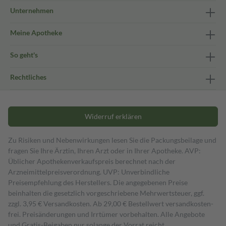
Unternehmen
Meine Apotheke
So geht's
Rechtliches
Widerruf erklären
Zu Risiken und Nebenwirkungen lesen Sie die Packungsbeilage und
fragen Sie Ihre Ärztin, Ihren Arzt oder in Ihrer Apotheke. AVP:
Üblicher Apothekenverkaufspreis berechnet nach der
Arzneimittelpreisverordnung. UVP: Unverbindliche
Preisempfehlung des Herstellers. Die angegebenen Preise
beinhalten die gesetzlich vorgeschriebene Mehrwertsteuer, ggf.
zzgl. 3,95 € Versandkosten. Ab 29,00 € Bestell­wert versand­kosten­
frei. Preisänderungen und Irrtümer vorbehalten. Alle Angebote
und Gratis-Beigaben nur solange der Vorrat reicht.