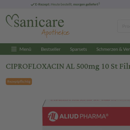
3
E-Rezept:
Heute bestellt,
morgen geliefert
Menü
Bestseller
Sparsets
Schmerzen & Ver
CIPROFLOXACIN AL 500mg 10 St Fil
Rezeptpflichtig