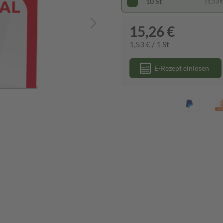
10 St
(1,53 € 
15,26 €
1,53 € / 1 St
E-Rezept einlösen