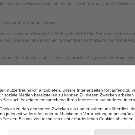
dukte in deinem Warenkorb beinhaltet die Durchführung von Wechselwir
nd Produktinformationen lesen.
 uns werktags von Montag bis Freitag bis 18:00 Uhr. Der genaue Lieferze
ichen. Darüber hinaus können notwendige pharmazeutische Prüfungen, die
aus und der Patient erhält sie in der Apotheke. Die gesetzliche Krankenv
ent des Abgabepreises,
mindestens
jedoch
fünf Euro
und
höchstens zehn 
zehn Prozent der Kosten sowie zehn Euro je Verordnung.
rken und die besondere Stellung der Familie zu unterstützen, fallen
kein
 Ausnahme der Fahrkosten
 getragen werden
holung von Bewertungen. Trusted Shops hat Maßnahmen getroffen, um sic