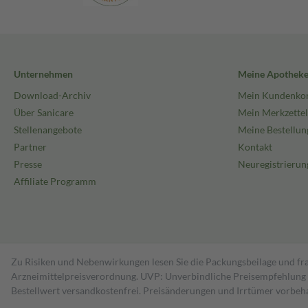
Unternehmen
Meine Apothek
Download-Archiv
Mein Kundenko
Über Sanicare
Mein Merkzettel
Stellenangebote
Meine Bestellun
Partner
Kontakt
Presse
Neuregistrierun
Affiliate Programm
Zu Risiken und Nebenwirkungen lesen Sie die Packungsbeilage und fra
Arzneimittelpreisverordnung. UVP: Unverbindliche Preisempfehlung de
Bestell­wert versand­kosten­frei. Preisänderungen und Irrtümer vorbeh