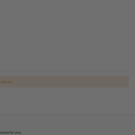
nderen.
Bewerte uns