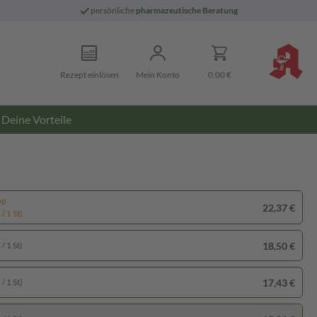
persönliche
pharmazeutische Beratung
Rezept einlösen
Mein Konto
0,00 €
Deine Vorteile
pp
22,37 €
/ 1 St)
18,50 €
/ 1 St)
17,43 €
/ 1 St)