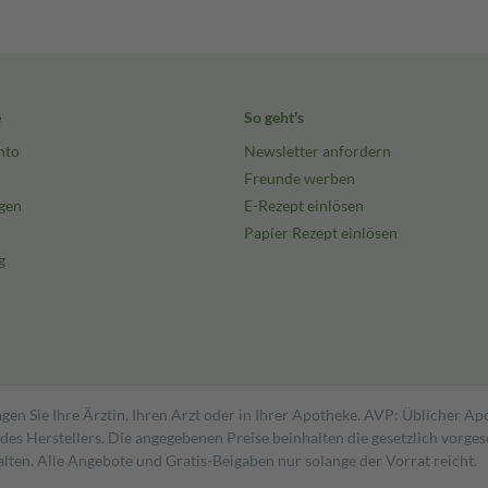
e
So geht's
nto
Newsletter anfordern
Freunde werben
gen
E-Rezept einlösen
Papier Rezept einlösen
g
gen Sie Ihre Ärztin, Ihren Arzt oder in Ihrer Apotheke. AVP: Üblicher A
s Herstellers. Die angegebenen Preise beinhalten die gesetzlich vorgesc
alten. Alle Angebote und Gratis-Beigaben nur solange der Vorrat reicht.