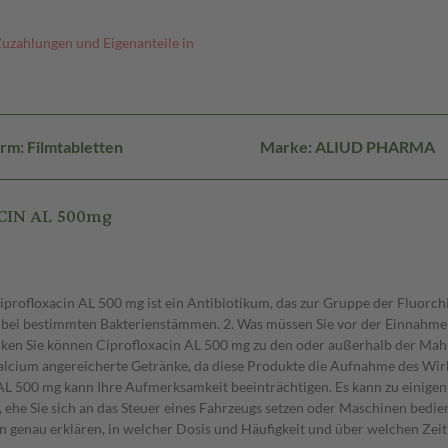
Zuzahlungen und Eigenanteile in
rm: Filmtabletten
Marke: ALIUD PHARMA
ACIN AL 500mg
rofloxacin AL 500 mg ist ein Antibiotikum, das zur Gruppe der Fluorchin
nur bei bestimmten Bakterienstämmen. 2. Was müssen Sie vor der Einnah
n Sie können Ciprofloxacin AL 500 mg zu den oder außerhalb der Mahlz
 Calcium angereicherte Getränke, da diese Produkte die Aufnahme des W
AL 500 mg kann Ihre Aufmerksamkeit beeinträchtigen. Es kann zu einig
 ehe Sie sich an das Steuer eines Fahrzeugs setzen oder Maschinen bedienen
 genau erklären, in welcher Dosis und Häufigkeit und über welchen Zei