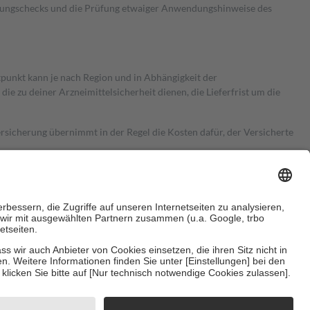
kungschecks und die Prüfung etwaiger Anwendungshinweise des
itpunkt kann je nach Region und in Abhängigkeit der
 zu deiner Arzneimittelsicherheit dienen, die Lieferfrist um die
ersicherung übernimmt in der Regel die Kosten dafür, der Versicherte
Euro.
Es sind jedoch nie mehr als die tatsächlichen Kosten der Leistung
e Zuzahlungen
an bei:
herzustellen, dass es sich um echte Bewertungen handelt. Mehr