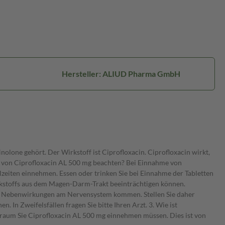
Hersteller: ALIUD Pharma GmbH
olone gehört. Der Wirkstoff ist Ciprofloxacin. Ciprofloxacin wirkt,
me von Ciprofloxacin AL 500 mg beachten? Bei Einnahme von
eiten einnehmen. Essen oder trinken Sie bei Einnahme der Tabletten
irkstoffs aus dem Magen-Darm-Trakt beeinträchtigen können.
en Nebenwirkungen am Nervensystem kommen. Stellen Sie daher
. In Zweifelsfällen fragen Sie bitte Ihren Arzt. 3. Wie ist
traum Sie Ciprofloxacin AL 500 mg einnehmen müssen. Dies ist von