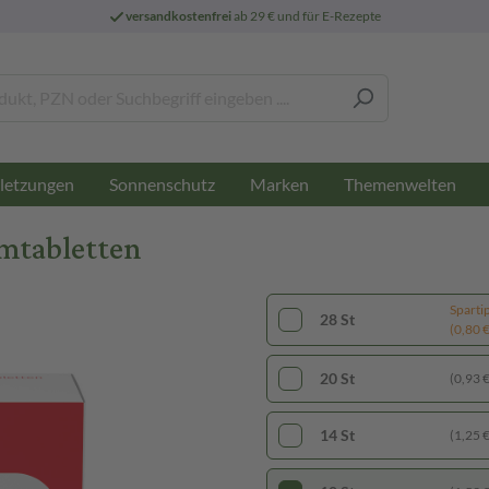
versandkostenfrei
ab 29 € und für E-Rezepte
letzungen
Sonnenschutz
Marken
Themenwelten
mtabletten
Sparti
28 St
(0,80 € 
20 St
(0,93 € 
14 St
(1,25 € 