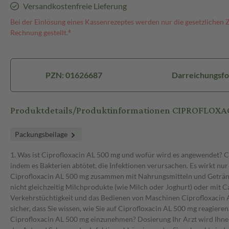
Versandkostenfreie Lieferung
Bei der Einlösung eines Kassenrezeptes werden nur die gesetzlichen 
Rechnung gestellt.⁴
PZN: 01626687
Darreichungsfo
Produktdetails/Produktinformationen CIPROFLOX
Packungsbeilage
1. Was ist Ciprofloxacin AL 500 mg und wofür wird es angewendet? Cip
indem es Bakterien abtötet, die Infektionen verursachen. Es wirkt 
Ciprofloxacin AL 500 mg zusammen mit Nahrungsmitteln und Getränke
nicht gleichzeitig Milchprodukte (wie Milch oder Joghurt) oder mit
Verkehrstüchtigkeit und das Bedienen von Maschinen Ciprofloxacin 
sicher, dass Sie wissen, wie Sie auf Ciprofloxacin AL 500 mg reagieren,
Ciprofloxacin AL 500 mg einzunehmen? Dosierung Ihr Arzt wird Ihnen