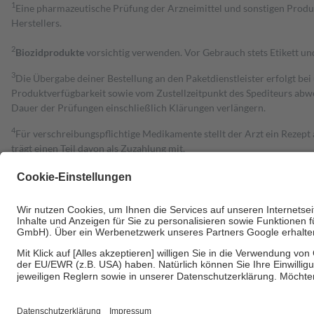
1
Eine pharmazeutische Prüfung der Arzneimittel und sonstigen Pro
Herstellers.
2
Biozidprodukte
vorsichtig verwenden. Vor Gebrauch stets Etikett u
3
Die Übergabe deiner Bestellung an den Paketdienstleister erfolgt bei
Produktverfügbarkeit sowie vom Zustellzeitpunkt des Spediteurs abwe
Dauer der Prüfungen einschließlich Klärungen verlängern.
4
Für verschreibungspflichtige Medikamente stellt der Arzt ein Rezept 
trägt einen Teil davon als Zuzahlung mit.
Grundsätzlich leisten Mitglieder Zuzahlungen in Höhe von zehn Proz
zu entrichten.
Diese Regeln gelten grundsätzlich auch für Online-Apotheken.
Bei Heilmitteln und häuslicher Krankenpflege beträgt die Zuzahlung 
Um das Engagement der Versicherten für ihre eigene Gesundheit zu stä
• Kindern und Jugendlichen bis zum vollendeten 18. Lebensjahr mit
• Untersuchungen zur Vorsorge und Früherkennung, die von der GKV
• empfohlenen Schutzimpfungen
• Harn- und Blutteststreifen
Wir nutzen Trusted Shops als unabhängigen Dienstleister für die Ein