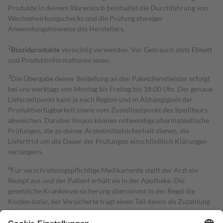
Produkte in deinem Warenkorb beinhaltet die Durchführung von
Wechselwirkungschecks und die Prüfung etwaiger
Anwendungshinweise des Herstellers.
2
Biozidprodukte
vorsichtig verwenden. Vor Gebrauch stets Etikett
und Produktinformationen lesen.
3
Die Übergabe deiner Bestellung an den Paketdienstleister erfolgt
bei uns werktags von Montag bis Freitag bis 18:00 Uhr. Der genaue
Lieferzeitpunkt kann je nach Region und in Abhängigkeit der
Produktverfügbarkeit sowie vom Zustellzeitpunkt des Spediteurs
abweichen. Darüber hinaus können notwendige pharmazeutische
Prüfungen, die zu deiner Arzneimittelsicherheit dienen, die
Lieferfrist um die Dauer der Prüfungen einschließlich Klärungen
verlängern.
4
Für verschreibungspflichtige Medikamente stellt der Arzt ein
Rezept aus und der Patient erhält sie in der Apotheke. Die
gesetzliche Krankenversicherung übernimmt in der Regel die
Kosten dafür, der Versicherte trägt einen Teil davon als Zuzahlung
mit.
Grundsätzlich leisten Mitglieder Zuzahlungen in Höhe von zehn