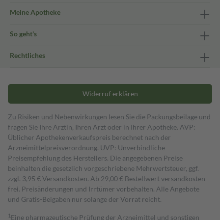
Meine Apotheke
So geht's
Rechtliches
Widerruf erklären
Zu Risiken und Nebenwirkungen lesen Sie die Packungsbeilage und
fragen Sie Ihre Ärztin, Ihren Arzt oder in Ihrer Apotheke. AVP:
Üblicher Apothekenverkaufspreis berechnet nach der
Arzneimittelpreisverordnung. UVP: Unverbindliche
Preisempfehlung des Herstellers. Die angegebenen Preise
beinhalten die gesetzlich vorgeschriebene Mehrwertsteuer, ggf.
zzgl. 3,95 € Versandkosten. Ab 29,00 € Bestell­wert versand­kosten­
frei. Preisänderungen und Irrtümer vorbehalten. Alle Angebote
und Gratis-Beigaben nur solange der Vorrat reicht.
1
Eine pharmazeutische Prüfung der Arzneimittel und sonstigen