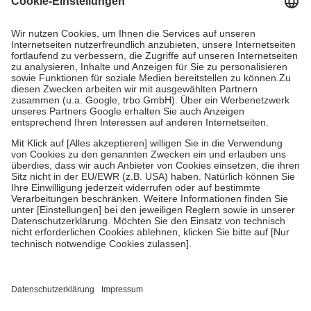
Prozent des Abgabepreises,
mindestens
jedoch
fünf Euro
und
höchstens zehn Euro.
Es sind jedoch nie mehr als die tatsächlichen
Kosten der Leistung zu entrichten.
Diese Regeln gelten grundsätzlich auch für Online-Apotheken.
Bei Heilmitteln und häuslicher Krankenpflege beträgt die
Zuzahlung zehn Prozent der Kosten sowie zehn Euro je
Verordnung.
Um das Engagement der Versicherten für ihre eigene Gesundheit zu
stärken und die besondere Stellung der Familie zu unterstützen,
fallen
keine Zuzahlungen
an bei:
• Kindern und Jugendlichen bis zum vollendeten 18. Lebensjahr
mit Ausnahme der Fahrkosten
• Untersuchungen zur Vorsorge und Früherkennung, die von der
GKV getragen werden
• empfohlenen Schutzimpfungen
• Harn- und Blutteststreifen
Wir nutzen Trusted Shops als unabhängigen Dienstleister für die
Einholung von Bewertungen. Trusted Shops hat Maßnahmen
getroffen, um sicherzustellen, dass es sich um echte Bewertungen
handelt. Mehr Informationen findest du hier: