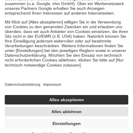
Verordnung.
Um das Engagement der Versicherten für ihre eigene Gesundheit zu
stärken und die besondere Stellung der Familie zu unterstützen,
fallen
keine Zuzahlungen
an bei:
• Kindern und Jugendlichen bis zum vollendeten 18. Lebensjahr
mit Ausnahme der Fahrkosten
• Untersuchungen zur Vorsorge und Früherkennung, die von der
GKV getragen werden
• empfohlenen Schutzimpfungen
• Harn- und Blutteststreifen
Wir nutzen Trusted Shops als unabhängigen Dienstleister für die
Einholung von Bewertungen. Trusted Shops hat Maßnahmen
getroffen, um sicherzustellen, dass es sich um echte Bewertungen
handelt. Mehr Informationen findest du hier:
https://help.etrusted.com/hc/de/articles/4419944605341
Einige Bilder und Inhalte wurden unter Zuhilfenahme künstlicher
Intelligenz erstellt.