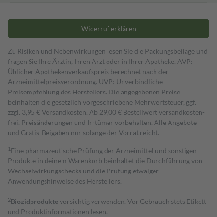
Widerruf erklären
Zu Risiken und Nebenwirkungen lesen Sie die Packungsbeilage und
fragen Sie Ihre Ärztin, Ihren Arzt oder in Ihrer Apotheke. AVP:
Üblicher Apothekenverkaufspreis berechnet nach der
Arzneimittelpreisverordnung. UVP: Unverbindliche
Preisempfehlung des Herstellers. Die angegebenen Preise
beinhalten die gesetzlich vorgeschriebene Mehrwertsteuer, ggf.
zzgl. 3,95 € Versandkosten. Ab 29,00 € Bestell­wert versand­kosten­
frei. Preisänderungen und Irrtümer vorbehalten. Alle Angebote
und Gratis-Beigaben nur solange der Vorrat reicht.
1
Eine pharmazeutische Prüfung der Arzneimittel und sonstigen
Produkte in deinem Warenkorb beinhaltet die Durchführung von
Wechselwirkungschecks und die Prüfung etwaiger
Anwendungshinweise des Herstellers.
2
Biozidprodukte
vorsichtig verwenden. Vor Gebrauch stets Etikett
und Produktinformationen lesen.