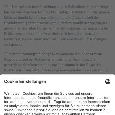
3
Die Übergabe deiner Bestellung an den Paketdienstleister erfolgt
bei uns werktags von Montag bis Freitag bis 18:00 Uhr. Der genaue
Lieferzeitpunkt kann je nach Region und in Abhängigkeit der
Produktverfügbarkeit sowie vom Zustellzeitpunkt des Spediteurs
abweichen. Darüber hinaus können notwendige pharmazeutische
Prüfungen, die zu deiner Arzneimittelsicherheit dienen, die
Lieferfrist um die Dauer der Prüfungen einschließlich Klärungen
verlängern.
4
Für verschreibungspflichtige Medikamente stellt der Arzt ein
Rezept aus und der Patient erhält sie in der Apotheke. Die
gesetzliche Krankenversicherung übernimmt in der Regel die
Kosten dafür, der Versicherte trägt einen Teil davon als Zuzahlung
mit.
Grundsätzlich leisten Mitglieder Zuzahlungen in Höhe von zehn
Prozent des Abgabepreises,
mindestens
jedoch
fünf Euro
und
höchstens zehn Euro.
Es sind jedoch nie mehr als die tatsächlichen
Kosten der Leistung zu entrichten.
Diese Regeln gelten grundsätzlich auch für Online-Apotheken.
Bei Heilmitteln und häuslicher Krankenpflege beträgt die
Zuzahlung zehn Prozent der Kosten sowie zehn Euro je