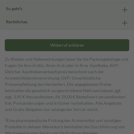
So geht's
Rechtliches
Widerruf erklären
Zu Risiken und Nebenwirkungen lesen Sie die Packungsbeilage und
fragen Sie Ihre Ärztin, Ihren Arzt oder in Ihrer Apotheke. AVP:
Üblicher Apothekenverkaufspreis berechnet nach der
Arzneimittelpreisverordnung. UVP: Unverbindliche
Preisempfehlung des Herstellers. Die angegebenen Preise
beinhalten die gesetzlich vorgeschriebene Mehrwertsteuer, ggf.
zzgl. 3,95 € Versandkosten. Ab 29,00 € Bestell­wert versand­kosten­
frei. Preisänderungen und Irrtümer vorbehalten. Alle Angebote
und Gratis-Beigaben nur solange der Vorrat reicht.
1
Eine pharmazeutische Prüfung der Arzneimittel und sonstigen
Produkte in deinem Warenkorb beinhaltet die Durchführung von
Wechselwirkungschecks und die Prüfung etwaiger