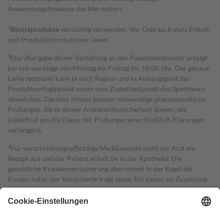
Anwendungshinweise des Herstellers.
2
Biozidprodukte
vorsichtig verwenden. Vor Gebrauch stets Etikett
und Produktinformationen lesen.
3
Die Übergabe deiner Bestellung an den Paketdienstleister erfolgt
bei uns werktags von Montag bis Freitag bis 18:00 Uhr. Der genaue
Lieferzeitpunkt kann je nach Region und in Abhängigkeit der
Produktverfügbarkeit sowie vom Zustellzeitpunkt des Spediteurs
abweichen. Darüber hinaus können notwendige pharmazeutische
Prüfungen, die zu deiner Arzneimittelsicherheit dienen, die
Lieferfrist um die Dauer der Prüfungen einschließlich Klärungen
verlängern.
4
Für verschreibungspflichtige Medikamente stellt der Arzt ein
Rezept aus und der Patient erhält sie in der Apotheke. Die
gesetzliche Krankenversicherung übernimmt in der Regel die
Kosten dafür, der Versicherte trägt einen Teil davon als Zuzahlung
mit.
Grundsätzlich leisten Mitglieder Zuzahlungen in Höhe von zehn
Prozent des Abgabepreises,
mindestens
jedoch
fünf Euro
und