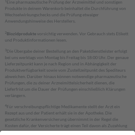
1
Eine pharmazeutische Prüfung der Arzneimittel und sonstigen
Produkte in deinem Warenkorb beinhaltet die Durchführung von
Wechselwirkungschecks und die Prüfung etwaiger
Anwendungshinweise des Herstellers.
2
Biozidprodukte
vorsichtig verwenden. Vor Gebrauch stets Etikett
und Produktinformationen lesen.
3
Die Übergabe deiner Bestellung an den Paketdienstleister erfolgt
bei uns werktags von Montag bis Freitag bis 18:00 Uhr. Der genaue
Lieferzeitpunkt kann je nach Region und in Abhängigkeit der
Produktverfügbarkeit sowie vom Zustellzeitpunkt des Spediteurs
abweichen. Darüber hinaus können notwendige pharmazeutische
Prüfungen, die zu deiner Arzneimittelsicherheit dienen, die
Lieferfrist um die Dauer der Prüfungen einschließlich Klärungen
verlängern.
4
Für verschreibungspflichtige Medikamente stellt der Arzt ein
Rezept aus und der Patient erhält sie in der Apotheke. Die
gesetzliche Krankenversicherung übernimmt in der Regel die
Kosten dafür, der Versicherte trägt einen Teil davon als Zuzahlung
mit.