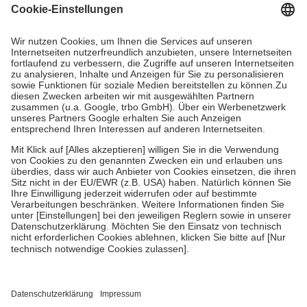
Grundsätzlich leisten Mitglieder Zuzahlungen in Höhe von zehn
Prozent des Abgabepreises,
mindestens
jedoch
fünf Euro
und
höchstens zehn Euro.
Es sind jedoch nie mehr als die tatsächlichen
Kosten der Leistung zu entrichten.
Diese Regeln gelten grundsätzlich auch für Online-Apotheken.
Bei Heilmitteln und häuslicher Krankenpflege beträgt die
Zuzahlung zehn Prozent der Kosten sowie zehn Euro je
Verordnung.
Um das Engagement der Versicherten für ihre eigene Gesundheit zu
stärken und die besondere Stellung der Familie zu unterstützen,
fallen
keine Zuzahlungen
an bei:
• Kindern und Jugendlichen bis zum vollendeten 18. Lebensjahr
mit Ausnahme der Fahrkosten
• Untersuchungen zur Vorsorge und Früherkennung, die von der
GKV getragen werden
• empfohlenen Schutzimpfungen
• Harn- und Blutteststreifen
Wir nutzen Trusted Shops als unabhängigen Dienstleister für die
Einholung von Bewertungen. Trusted Shops hat Maßnahmen
getroffen, um sicherzustellen, dass es sich um echte Bewertungen
handelt. Mehr Informationen findest du hier: