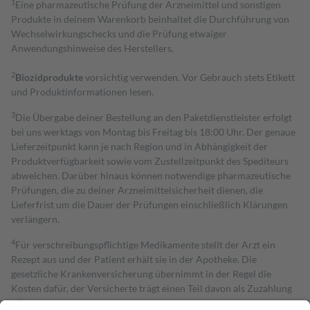
1
Eine pharmazeutische Prüfung der Arzneimittel und sonstigen
Produkte in deinem Warenkorb beinhaltet die Durchführung von
Wechselwirkungschecks und die Prüfung etwaiger
Anwendungshinweise des Herstellers.
2
Biozidprodukte
vorsichtig verwenden. Vor Gebrauch stets Etikett
und Produktinformationen lesen.
3
Die Übergabe deiner Bestellung an den Paketdienstleister erfolgt
bei uns werktags von Montag bis Freitag bis 18:00 Uhr. Der genaue
Lieferzeitpunkt kann je nach Region und in Abhängigkeit der
Produktverfügbarkeit sowie vom Zustellzeitpunkt des Spediteurs
abweichen. Darüber hinaus können notwendige pharmazeutische
Prüfungen, die zu deiner Arzneimittelsicherheit dienen, die
Lieferfrist um die Dauer der Prüfungen einschließlich Klärungen
verlängern.
4
Für verschreibungspflichtige Medikamente stellt der Arzt ein
Rezept aus und der Patient erhält sie in der Apotheke. Die
gesetzliche Krankenversicherung übernimmt in der Regel die
Kosten dafür, der Versicherte trägt einen Teil davon als Zuzahlung
mit.