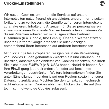
Grundsätzlich leisten Mitglieder Zuzahlungen in Höhe von zehn
Prozent des Abgabepreises,
mindestens
jedoch
fünf Euro
und
höchstens zehn Euro.
Es sind jedoch nie mehr als die tatsächlichen
Kosten der Leistung zu entrichten.
Diese Regeln gelten grundsätzlich auch für Online-Apotheken.
Bei Heilmitteln und häuslicher Krankenpflege beträgt die
Zuzahlung zehn Prozent der Kosten sowie zehn Euro je
Verordnung.
Um das Engagement der Versicherten für ihre eigene Gesundheit zu
stärken und die besondere Stellung der Familie zu unterstützen,
fallen
keine Zuzahlungen
an bei:
• Kindern und Jugendlichen bis zum vollendeten 18. Lebensjahr
mit Ausnahme der Fahrkosten
• Untersuchungen zur Vorsorge und Früherkennung, die von der
GKV getragen werden
• empfohlenen Schutzimpfungen
• Harn- und Blutteststreifen
Wir nutzen Trusted Shops als unabhängigen Dienstleister für die
Einholung von Bewertungen. Trusted Shops hat Maßnahmen
getroffen, um sicherzustellen, dass es sich um echte Bewertungen
handelt. Mehr Informationen findest du hier: