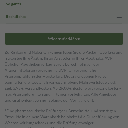
So geht's
Rechtliches
Widerruf erklären
Zu Risiken und Nebenwirkungen lesen Sie die Packungsbeilage und
fragen Sie Ihre Ärztin, Ihren Arzt oder in Ihrer Apotheke. AVP:
Üblicher Apothekenverkaufspreis berechnet nach der
Arzneimittelpreisverordnung. UVP: Unverbindliche
Preisempfehlung des Herstellers. Die angegebenen Preise
beinhalten die gesetzlich vorgeschriebene Mehrwertsteuer, ggf.
zzgl. 3,95 € Versandkosten. Ab 29,00 € Bestell­wert versand­kosten­
frei. Preisänderungen und Irrtümer vorbehalten. Alle Angebote
und Gratis-Beigaben nur solange der Vorrat reicht.
1
Eine pharmazeutische Prüfung der Arzneimittel und sonstigen
Produkte in deinem Warenkorb beinhaltet die Durchführung von
Wechselwirkungschecks und die Prüfung etwaiger