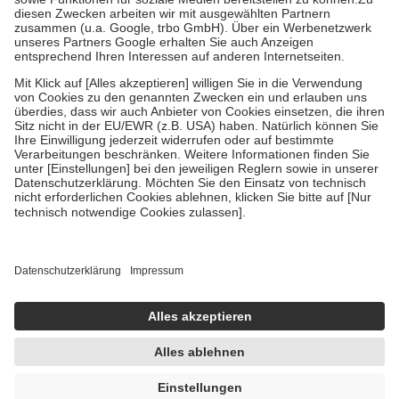
Kosten der Leistung zu entrichten.
Diese Regeln gelten grundsätzlich auch für Online-Apotheken.
Bei Heilmitteln und häuslicher Krankenpflege beträgt die
Zuzahlung zehn Prozent der Kosten sowie zehn Euro je
Verordnung.
Um das Engagement der Versicherten für ihre eigene Gesundheit zu
stärken und die besondere Stellung der Familie zu unterstützen,
fallen
keine Zuzahlungen
an bei:
• Kindern und Jugendlichen bis zum vollendeten 18. Lebensjahr
mit Ausnahme der Fahrkosten
• Untersuchungen zur Vorsorge und Früherkennung, die von der
GKV getragen werden
• empfohlenen Schutzimpfungen
• Harn- und Blutteststreifen
Wir nutzen Trusted Shops als unabhängigen Dienstleister für die
Einholung von Bewertungen. Trusted Shops hat Maßnahmen
getroffen, um sicherzustellen, dass es sich um echte Bewertungen
handelt. Mehr Informationen findest du hier:
https://help.etrusted.com/hc/de/articles/4419944605341