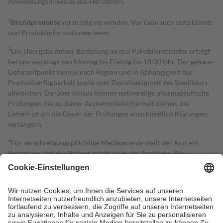
Anwendungshinweise des Herstellers.
2
Biozidprodukte
vorsichtig verwenden. Vor Gebrauch stets Etikett
und Produktinformationen lesen.
3
Die Übergabe deiner Bestellung an den Paketdienstleister erfolgt
bei uns werktags von Montag bis Freitag bis 18:00 Uhr. Der genaue
Lieferzeitpunkt kann je nach Region und in Abhängigkeit der
Produktverfügbarkeit sowie vom Zustellzeitpunkt des Spediteurs
abweichen. Darüber hinaus können notwendige pharmazeutische
Prüfungen, die zu deiner Arzneimittelsicherheit dienen, die
Lieferfrist um die Dauer der Prüfungen einschließlich Klärungen
verlängern.
4
Für verschreibungspflichtige Medikamente stellt der Arzt ein
Rezept aus und der Patient erhält sie in der Apotheke. Die
gesetzliche Krankenversicherung übernimmt in der Regel die
Kosten dafür, der Versicherte trägt einen Teil davon als Zuzahlung
mit.
Grundsätzlich leisten Mitglieder Zuzahlungen in Höhe von zehn
Prozent des Abgabepreises,
mindestens
jedoch
fünf Euro
und
höchstens zehn Euro.
Es sind jedoch nie mehr als die tatsächlichen