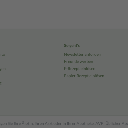
e
So geht's
nto
Newsletter anfordern
Freunde werben
gen
E-Rezept einlösen
Papier Rezept einlösen
g
gen Sie Ihre Ärztin, Ihren Arzt oder in Ihrer Apotheke. AVP: Üblicher A