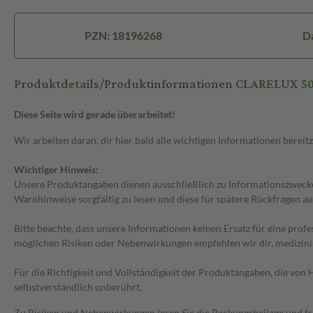
PZN: 18196268
D
Produktdetails/Produktinformationen CLARELUX
Diese Seite wird gerade überarbeitet!
Wir arbeiten daran, dir hier bald alle wichtigen Informationen bereitz
Wichtiger Hinweis:
Unsere Produktangaben dienen ausschließlich zu Informationszwecken
Warnhinweise sorgfältig zu lesen und diese für spätere Rückfragen au
Bitte beachte, dass unsere Informationen keinen Ersatz für eine prof
möglichen Risiken oder Nebenwirkungen empfehlen wir dir, medizini
Für die Richtigkeit und Vollständigkeit der Produktangaben, die vo
selbstverständlich unberührt.
Zu Risiken und Nebenwirkungen lesen Sie die Packungsbeilage und frag