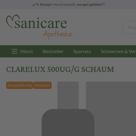
3
E-Rezept:
Heute bestellt,
morgen geliefert
Menü
Bestseller
Sparsets
Schmerzen & Ver
CLARELUX 500UG/G SCHAUM
Rezeptpflichtig
Reimport