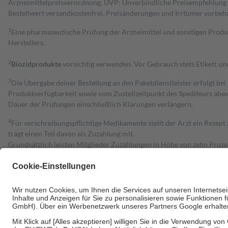
Arzneimittelpreisverordnung. UVP: Unverbindliche Preisempfehlung de
Bestell­wert versand­kosten­frei. Preisänderungen und Irrtümer vorbeh
1
Eine pharmazeutische Prüfung der Arzneimittel und sonstigen Pro
Herstellers.
2
Biozidprodukte
vorsichtig verwenden. Vor Gebrauch stets Etikett u
3
Die Übergabe deiner Bestellung an den Paketdienstleister erfolgt bei
Produktverfügbarkeit sowie vom Zustellzeitpunkt des Spediteurs abwe
Dauer der Prüfungen einschließlich Klärungen verlängern.
4
Für verschreibungspflichtige Medikamente stellt der Arzt ein Rezept 
trägt einen Teil davon als Zuzahlung mit.
Grundsätzlich leisten Mitglieder Zuzahlungen in Höhe von zehn Proz
zu entrichten.
Diese Regeln gelten grundsätzlich auch für Online-Apotheken.
Bei Heilmitteln und häuslicher Krankenpflege beträgt die Zuzahlung 
Um das Engagement der Versicherten für ihre eigene Gesundheit zu stä
• Kindern und Jugendlichen bis zum vollendeten 18. Lebensjahr mit
• Untersuchungen zur Vorsorge und Früherkennung, die von der GKV
• empfohlenen Schutzimpfungen