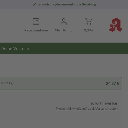
persönliche
pharmazeutische Beratung
Rezept einlösen
Mein Konto
0,00 €
Deine Vorteile
24,87 €
 € / 1 kg)
sofort lieferbar
Preise inkl. MwSt. ggf. zzgl. Versandkosten