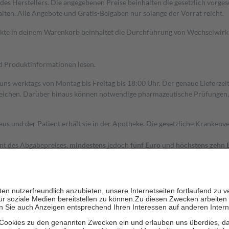
s Herstellers. Die angegebenen Preise beinhalten die gesetzlich vorgesc
alten. Alle Angebote und Gratis-Beigaben nur solange der Vorrat reicht.
dukte in deinem Warenkorb beinhaltet die Durchführung von Wechselwir
nd Produktinformationen lesen.
 uns werktags von Montag bis Freitag bis 18:00 Uhr. Der genaue Lieferze
ichen. Darüber hinaus können notwendige pharmazeutische Prüfungen, die
aus und der Patient erhält sie in der Apotheke. Die gesetzliche Krankenv
ent des Abgabepreises,
mindestens
jedoch
fünf Euro
und
höchstens zehn 
zehn Prozent der Kosten sowie zehn Euro je Verordnung.
rken und die besondere Stellung der Familie zu unterstützen, fallen
kein
 Ausnahme der Fahrkosten
 getragen werden