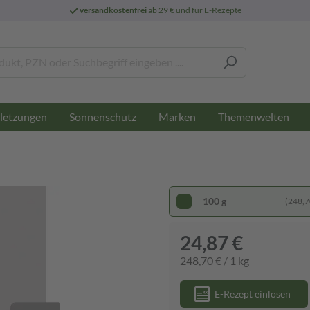
versandkostenfrei
ab 29 € und für E-Rezepte
letzungen
Sonnenschutz
Marken
Themenwelten
100 g
(248,70
24,87 €
248,70 € / 1 kg
E-Rezept einlösen