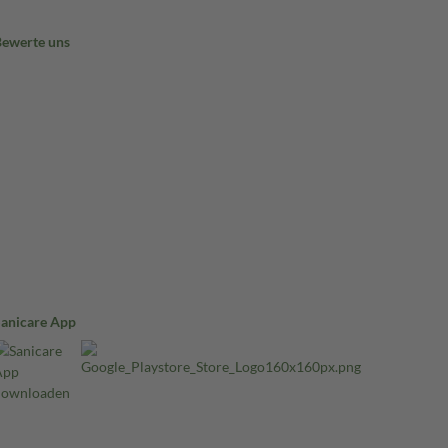
Bewerte uns
Sanicare App