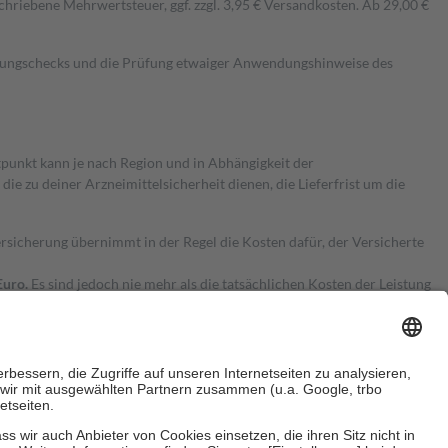
hriebene Mehrwertsteuer, ggf. zzgl. 3,95 € Versandkosten. Ab 29,00 €
kungschecks und die Prüfung etwaiger Anwendungshinweise des
itpunkt kann je nach Region und in Abhängigkeit der
 zu deiner Arzneimittelsicherheit dienen, die Lieferfrist um die
ersicherung übernimmt in der Regel die Kosten dafür, der Versicherte
Euro.
Es sind jedoch nie mehr als die tatsächlichen Kosten der Leistung
e Zuzahlungen
an bei: