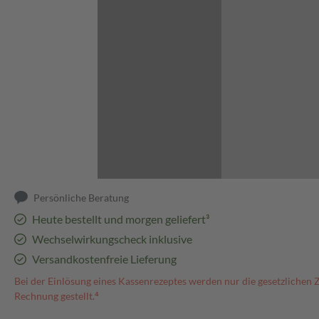
Abbildung kann abweichen
Persönliche Beratung
Heute bestellt und morgen geliefert³
Wechselwirkungscheck inklusive
Versandkostenfreie Lieferung
Bei der Einlösung eines Kassenrezeptes werden nur die gesetzlichen 
Rechnung gestellt.⁴