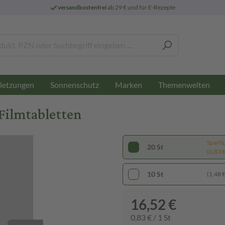
versandkostenfrei
ab 29 € und für E-Rezepte
letzungen
Sonnenschutz
Marken
Themenwelten
Filmtabletten
Sparti
20 St
(0,83 € 
10 St
(1,48 € 
16,52 €
0,83 € / 1 St