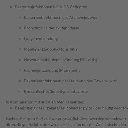
Bakterieninfektionen bei AIDS-Patienten
Bakterieninfektionen der Atemwege, wie:
Bronchitis, in der akuten Phase
Lungenentzündung
Mandelentzündung (Tonsillitis)
Nasennebenhöhlenentzündung (Sinusitis)
Rachenentzündung (Pharyngitis)
Bakterieninfektionen der Haut und des Gewebe, wie:
Borkenflechte (Impetigo contagiosa)
In Kombination mit anderen Medikamenten:
Beseitigung des Erregers Helicobacter pylori, der häufig wie
Suchen Sie Ihren Arzt auf, wenn zusätzlich Beschwerden wie schwere 
die vorliegende Infektion wirksam ist, kann nur der Arzt entscheiden.