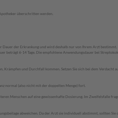
 Apotheker überschritten werden.
r Dauer der Erkrankung und wird deshalb nur von Ihrem Arzt bestimmt
uer beträgt 6-14 Tage. Die empfohlene Anwendungsdauer bei Streptokokk
hen, Krämpfen und Durchfall kommen. Setzen Sie sich bei dem Verdacht 
z normal (also nicht mit der doppelten Menge) fort.
d älteren Menschen auf eine gewissenhafte Dosierung. Im Zweifelsfalle f
gsbeilage abweichen. Da der Arzt sie individuell abstimmt, sollten Si