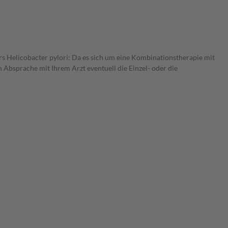
ers Helicobacter pylori: Da es sich um eine Kombinationstherapie mit
 Absprache mit Ihrem Arzt eventuell die Einzel- oder die