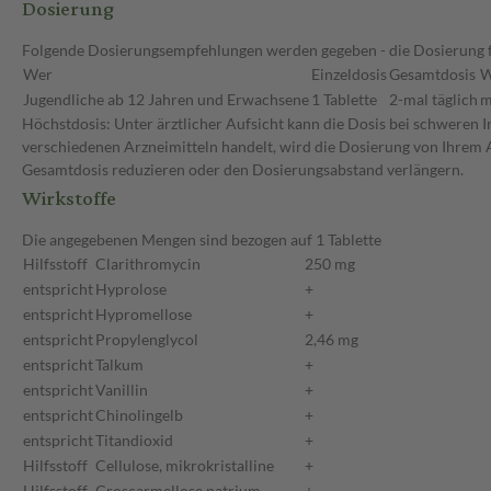
Dosierung
Folgende Dosierungsempfehlungen werden gegeben - die Dosierung fü
Wer
Einzeldosis
Gesamtdosis
W
Jugendliche ab 12 Jahren und Erwachsene
1 Tablette
2-mal täglich
m
Höchstdosis: Unter ärztlicher Aufsicht kann die Dosis bei schweren I
verschiedenen Arzneimitteln handelt, wird die Dosierung von Ihrem A
Gesamtdosis reduzieren oder den Dosierungsabstand verlängern.
Wirkstoffe
Die angegebenen Mengen sind bezogen auf 1 Tablette
Hilfsstoff
Clarithromycin
250 mg
entspricht
Hyprolose
+
entspricht
Hypromellose
+
entspricht
Propylenglycol
2,46 mg
entspricht
Talkum
+
entspricht
Vanillin
+
entspricht
Chinolingelb
+
entspricht
Titandioxid
+
Hilfsstoff
Cellulose, mikrokristalline
+
Hilfsstoff
Croscarmellose natrium
+