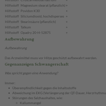
Hilfsstoff
Magnesium stearat (pflanzlich)
+
Hilfsstoff
Povidon K30
+
Hilfsstoff
Siliciumdioxid, hochdisperses
+
Hilfsstoff
Stearinsäure (pflanzlich)
+
Hilfsstoff
Talkum
+
Hilfsstoff
Opadry 20-H-52875
+
Aufbewahrung
Aufbewahrung
Das Arzneimittel muss vor Hitze geschützt aufbewahrt werden.
Gegenanzeigen Schwangerschaft
Was spricht gegen eine Anwendung?
Immer:
Überempfindlichkeit gegen die Inhaltsstoffe
Abweichung im EKG (Verlängerung der QT-Dauer, Herzrhythmu
Störungen des Salzhaushaltes, wie:
Kaliummangel