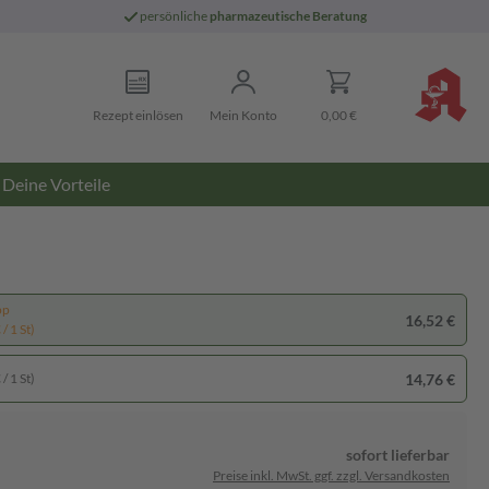
persönliche
pharmazeutische Beratung
Rezept einlösen
Mein Konto
0,00 €
Deine Vorteile
pp
16,52 €
/ 1 St)
14,76 €
/ 1 St)
sofort lieferbar
Preise inkl. MwSt. ggf. zzgl. Versandkosten