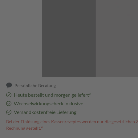
Abbildung kann abweichen
Persönliche Beratung
Heute bestellt und morgen geliefert³
Wechselwirkungscheck inklusive
Versandkostenfreie Lieferung
Bei der Einlösung eines Kassenrezeptes werden nur die gesetzlichen 
Rechnung gestellt.⁴