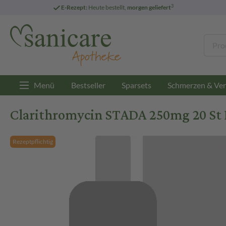
3
E-Rezept:
Heute bestellt,
morgen geliefert
Menü
Bestseller
Sparsets
Schmerzen & Ver
Clarithromycin STADA 250mg 20 St 
Rezeptpflichtig