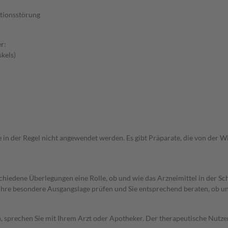
tionsstörung
r:
kels)
e in der Regel nicht angewendet werden. Es gibt Präparate, die von der 
rschiedene Überlegungen eine Rolle, ob und wie das Arzneimittel in der
rd Ihre besondere Ausgangslage prüfen und Sie entsprechend beraten, ob u
, sprechen Sie mit Ihrem Arzt oder Apotheker. Der therapeutische Nutzen