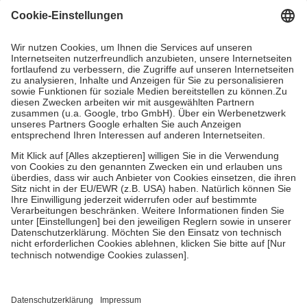
Grundsätzlich leisten Mitglieder Zuzahlungen in Höhe von zehn
Prozent des Abgabepreises,
mindestens
jedoch
fünf Euro
und
höchstens zehn Euro.
Es sind jedoch nie mehr als die tatsächlichen
Kosten der Leistung zu entrichten.
Diese Regeln gelten grundsätzlich auch für Online-Apotheken.
Bei Heilmitteln und häuslicher Krankenpflege beträgt die
Zuzahlung zehn Prozent der Kosten sowie zehn Euro je
Verordnung.
Um das Engagement der Versicherten für ihre eigene Gesundheit zu
stärken und die besondere Stellung der Familie zu unterstützen,
fallen
keine Zuzahlungen
an bei:
• Kindern und Jugendlichen bis zum vollendeten 18. Lebensjahr
mit Ausnahme der Fahrkosten
• Untersuchungen zur Vorsorge und Früherkennung, die von der
GKV getragen werden
• empfohlenen Schutzimpfungen
• Harn- und Blutteststreifen
Wir nutzen Trusted Shops als unabhängigen Dienstleister für die
Einholung von Bewertungen. Trusted Shops hat Maßnahmen
getroffen, um sicherzustellen, dass es sich um echte Bewertungen