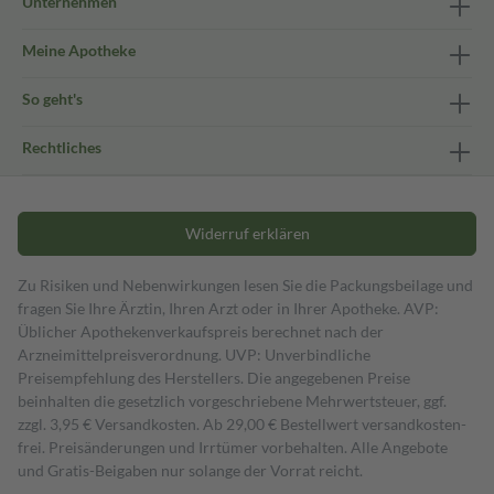
Unternehmen
Meine Apotheke
So geht's
Rechtliches
Widerruf erklären
Zu Risiken und Nebenwirkungen lesen Sie die Packungsbeilage und
fragen Sie Ihre Ärztin, Ihren Arzt oder in Ihrer Apotheke. AVP:
Üblicher Apothekenverkaufspreis berechnet nach der
Arzneimittelpreisverordnung. UVP: Unverbindliche
Preisempfehlung des Herstellers. Die angegebenen Preise
beinhalten die gesetzlich vorgeschriebene Mehrwertsteuer, ggf.
zzgl. 3,95 € Versandkosten. Ab 29,00 € Bestell­wert versand­kosten­
frei. Preisänderungen und Irrtümer vorbehalten. Alle Angebote
und Gratis-Beigaben nur solange der Vorrat reicht.