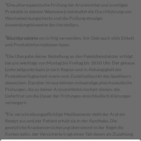
1
Eine pharmazeutische Prüfung der Arzneimittel und sonstigen
Produkte in deinem Warenkorb beinhaltet die Durchführung von
Wechselwirkungschecks und die Prüfung etwaiger
Anwendungshinweise des Herstellers.
2
Biozidprodukte
vorsichtig verwenden. Vor Gebrauch stets Etikett
und Produktinformationen lesen.
3
Die Übergabe deiner Bestellung an den Paketdienstleister erfolgt
bei uns werktags von Montag bis Freitag bis 18:00 Uhr. Der genaue
Lieferzeitpunkt kann je nach Region und in Abhängigkeit der
Produktverfügbarkeit sowie vom Zustellzeitpunkt des Spediteurs
abweichen. Darüber hinaus können notwendige pharmazeutische
Prüfungen, die zu deiner Arzneimittelsicherheit dienen, die
Lieferfrist um die Dauer der Prüfungen einschließlich Klärungen
verlängern.
4
Für verschreibungspflichtige Medikamente stellt der Arzt ein
Rezept aus und der Patient erhält sie in der Apotheke. Die
gesetzliche Krankenversicherung übernimmt in der Regel die
Kosten dafür, der Versicherte trägt einen Teil davon als Zuzahlung
mit.