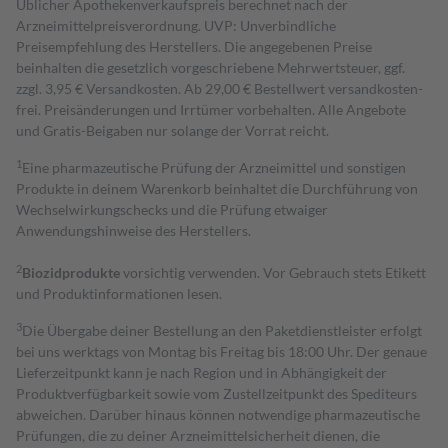
Üblicher Apothekenverkaufspreis berechnet nach der
Arzneimittelpreisverordnung. UVP: Unverbindliche
Preisempfehlung des Herstellers. Die angegebenen Preise
beinhalten die gesetzlich vorgeschriebene Mehrwertsteuer, ggf.
zzgl. 3,95 € Versandkosten. Ab 29,00 € Bestell­wert versand­kosten­
frei. Preisänderungen und Irrtümer vorbehalten. Alle Angebote
und Gratis-Beigaben nur solange der Vorrat reicht.
1
Eine pharmazeutische Prüfung der Arzneimittel und sonstigen
Produkte in deinem Warenkorb beinhaltet die Durchführung von
Wechselwirkungschecks und die Prüfung etwaiger
Anwendungshinweise des Herstellers.
2
Biozidprodukte
vorsichtig verwenden. Vor Gebrauch stets Etikett
und Produktinformationen lesen.
3
Die Übergabe deiner Bestellung an den Paketdienstleister erfolgt
bei uns werktags von Montag bis Freitag bis 18:00 Uhr. Der genaue
Lieferzeitpunkt kann je nach Region und in Abhängigkeit der
Produktverfügbarkeit sowie vom Zustellzeitpunkt des Spediteurs
abweichen. Darüber hinaus können notwendige pharmazeutische
Prüfungen, die zu deiner Arzneimittelsicherheit dienen, die