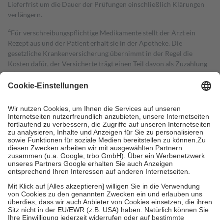
Lieferfrist um die Dauer der Prüfungen einschließlich Klärungen
verlängern.
4
Für verschreibungspflichtige Medikamente stellt der Arzt ein
Rezept aus und der Patient erhält sie in der Apotheke. Die
gesetzliche Krankenversicherung übernimmt in der Regel die
Kosten dafür, der Versicherte trägt einen Teil davon als Zuzahlung
mit.
Grundsätzlich leisten Mitglieder Zuzahlungen in Höhe von zehn
Prozent des Abgabepreises,
mindestens
jedoch
fünf Euro
und
höchstens zehn Euro.
Es sind jedoch nie mehr als die tatsächlichen
Kosten der Leistung zu entrichten.
Diese Regeln gelten grundsätzlich auch für Online-Apotheken.
Bei Heilmitteln und häuslicher Krankenpflege beträgt die
Zuzahlung zehn Prozent der Kosten sowie zehn Euro je
Verordnung.
Um das Engagement der Versicherten für ihre eigene Gesundheit zu
stärken und die besondere Stellung der Familie zu unterstützen,
fallen
keine Zuzahlungen
an bei:
• Kindern und Jugendlichen bis zum vollendeten 18. Lebensjahr
mit Ausnahme der Fahrkosten
• Untersuchungen zur Vorsorge und Früherkennung, die von der