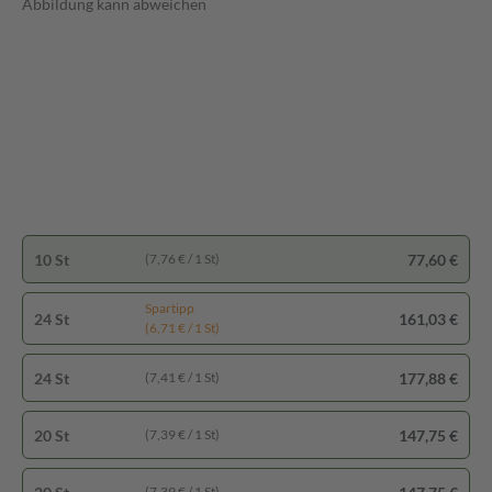
Abbildung kann abweichen
10 St
77,60 €
(7,76 € / 1 St)
Spartipp
24 St
161,03 €
(6,71 € / 1 St)
24 St
177,88 €
(7,41 € / 1 St)
20 St
147,75 €
(7,39 € / 1 St)
(7,39 € / 1 St)