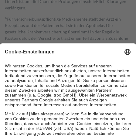
Lieferfrist um die Dauer der Prüfungen einschließlich Klärungen
verlängern.
4
Für verschreibungspflichtige Medikamente stellt der Arzt ein
Rezept aus und der Patient erhält sie in der Apotheke. Die
gesetzliche Krankenversicherung übernimmt in der Regel die
Kosten dafür, der Versicherte trägt einen Teil davon als Zuzahlung
mit.
Grundsätzlich leisten Mitglieder Zuzahlungen in Höhe von zehn
Prozent des Abgabepreises,
mindestens
jedoch
fünf Euro
und
höchstens zehn Euro.
Es sind jedoch nie mehr als die tatsächlichen
Kosten der Leistung zu entrichten.
Diese Regeln gelten grundsätzlich auch für Online-Apotheken.
Bei Heilmitteln und häuslicher Krankenpflege beträgt die
Zuzahlung zehn Prozent der Kosten sowie zehn Euro je
Verordnung.
Um das Engagement der Versicherten für ihre eigene Gesundheit zu
stärken und die besondere Stellung der Familie zu unterstützen,
fallen
keine Zuzahlungen
an bei:
• Kindern und Jugendlichen bis zum vollendeten 18. Lebensjahr
mit Ausnahme der Fahrkosten
• Untersuchungen zur Vorsorge und Früherkennung, die von der