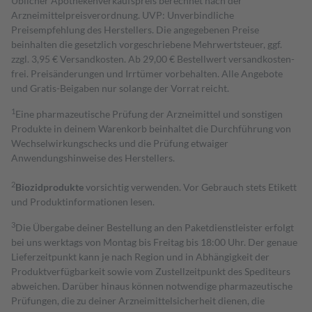
Üblicher Apothekenverkaufspreis berechnet nach der
Arzneimittelpreisverordnung. UVP: Unverbindliche
Preisempfehlung des Herstellers. Die angegebenen Preise
beinhalten die gesetzlich vorgeschriebene Mehrwertsteuer, ggf.
zzgl. 3,95 € Versandkosten. Ab 29,00 € Bestell­wert versand­kosten­
frei. Preisänderungen und Irrtümer vorbehalten. Alle Angebote
und Gratis-Beigaben nur solange der Vorrat reicht.
1
Eine pharmazeutische Prüfung der Arzneimittel und sonstigen
Produkte in deinem Warenkorb beinhaltet die Durchführung von
Wechselwirkungschecks und die Prüfung etwaiger
Anwendungshinweise des Herstellers.
2
Biozidprodukte
vorsichtig verwenden. Vor Gebrauch stets Etikett
und Produktinformationen lesen.
3
Die Übergabe deiner Bestellung an den Paketdienstleister erfolgt
bei uns werktags von Montag bis Freitag bis 18:00 Uhr. Der genaue
Lieferzeitpunkt kann je nach Region und in Abhängigkeit der
Produktverfügbarkeit sowie vom Zustellzeitpunkt des Spediteurs
abweichen. Darüber hinaus können notwendige pharmazeutische
Prüfungen, die zu deiner Arzneimittelsicherheit dienen, die