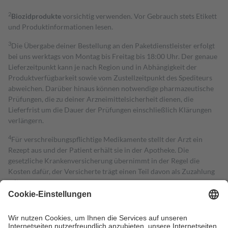
2
Biozidprodukte
vorsichtig verwenden. Vor Gebrauch stets Etikett
und Produktinformationen lesen.
3
Die Übergabe deiner Bestellung an den Paketdienstleister erfolgt
bei uns werktags von Montag bis Freitag bis 18:00 Uhr. Der genaue
Lieferzeitpunkt kann je nach Region und in Abhängigkeit der
Produktverfügbarkeit sowie vom Zustellzeitpunkt des Spediteurs
abweichen. Darüber hinaus können notwendige pharmazeutische
Prüfungen, die zu deiner Arzneimittelsicherheit dienen, die
Lieferfrist um die Dauer der Prüfungen einschließlich Klärungen
verlängern.
4
Für verschreibungspflichtige Medikamente stellt der Arzt ein
Rezept aus und der Patient erhält sie in der Apotheke. Die
gesetzliche Krankenversicherung übernimmt in der Regel die
Kosten dafür, der Versicherte trägt einen Teil davon als Zuzahlung
mit.
Grundsätzlich leisten Mitglieder Zuzahlungen in Höhe von zehn
Prozent des Abgabepreises,
mindestens
jedoch
fünf Euro
und
höchstens zehn Euro.
Es sind jedoch nie mehr als die tatsächlichen
Kosten der Leistung zu entrichten.