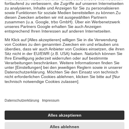
Diese Regeln gelten grundsätzlich auch für Online-Apotheken.
Bei Heilmitteln und häuslicher Krankenpflege beträgt die
Zuzahlung zehn Prozent der Kosten sowie zehn Euro je
Verordnung.
Um das Engagement der Versicherten für ihre eigene Gesundheit zu
stärken und die besondere Stellung der Familie zu unterstützen,
fallen
keine Zuzahlungen
an bei:
• Kindern und Jugendlichen bis zum vollendeten 18. Lebensjahr
mit Ausnahme der Fahrkosten
• Untersuchungen zur Vorsorge und Früherkennung, die von der
GKV getragen werden
• empfohlenen Schutzimpfungen
• Harn- und Blutteststreifen
Wir nutzen Trusted Shops als unabhängigen Dienstleister für die
Einholung von Bewertungen. Trusted Shops hat Maßnahmen
getroffen, um sicherzustellen, dass es sich um echte Bewertungen
handelt. Mehr Informationen findest du hier:
https://help.etrusted.com/hc/de/articles/4419944605341
Einige Bilder und Inhalte wurden unter Zuhilfenahme künstlicher
Intelligenz erstellt.