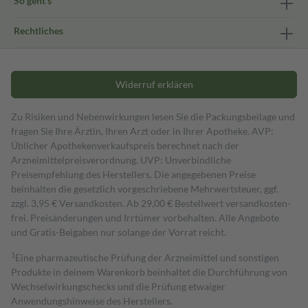
So geht's
Rechtliches
Widerruf erklären
Zu Risiken und Nebenwirkungen lesen Sie die Packungsbeilage und
fragen Sie Ihre Ärztin, Ihren Arzt oder in Ihrer Apotheke. AVP:
Üblicher Apothekenverkaufspreis berechnet nach der
Arzneimittelpreisverordnung. UVP: Unverbindliche
Preisempfehlung des Herstellers. Die angegebenen Preise
beinhalten die gesetzlich vorgeschriebene Mehrwertsteuer, ggf.
zzgl. 3,95 € Versandkosten. Ab 29,00 € Bestell­wert versand­kosten­
frei. Preisänderungen und Irrtümer vorbehalten. Alle Angebote
und Gratis-Beigaben nur solange der Vorrat reicht.
1
Eine pharmazeutische Prüfung der Arzneimittel und sonstigen
Produkte in deinem Warenkorb beinhaltet die Durchführung von
Wechselwirkungschecks und die Prüfung etwaiger
Anwendungshinweise des Herstellers.