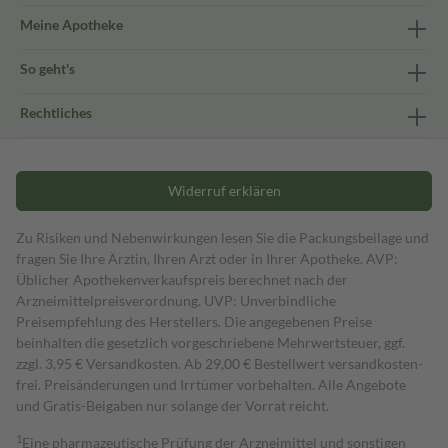
Meine Apotheke
So geht's
Rechtliches
Widerruf erklären
Zu Risiken und Nebenwirkungen lesen Sie die Packungsbeilage und
fragen Sie Ihre Ärztin, Ihren Arzt oder in Ihrer Apotheke. AVP:
Üblicher Apothekenverkaufspreis berechnet nach der
Arzneimittelpreisverordnung. UVP: Unverbindliche
Preisempfehlung des Herstellers. Die angegebenen Preise
beinhalten die gesetzlich vorgeschriebene Mehrwertsteuer, ggf.
zzgl. 3,95 € Versandkosten. Ab 29,00 € Bestell­wert versand­kosten­
frei. Preisänderungen und Irrtümer vorbehalten. Alle Angebote
und Gratis-Beigaben nur solange der Vorrat reicht.
1
Eine pharmazeutische Prüfung der Arzneimittel und sonstigen