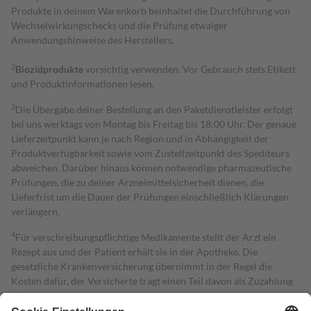
Produkte in deinem Warenkorb beinhaltet die Durchführung von
Wechselwirkungschecks und die Prüfung etwaiger
Anwendungshinweise des Herstellers.
2
Biozidprodukte
vorsichtig verwenden. Vor Gebrauch stets Etikett
und Produktinformationen lesen.
3
Die Übergabe deiner Bestellung an den Paketdienstleister erfolgt
bei uns werktags von Montag bis Freitag bis 18:00 Uhr. Der genaue
Lieferzeitpunkt kann je nach Region und in Abhängigkeit der
Produktverfügbarkeit sowie vom Zustellzeitpunkt des Spediteurs
abweichen. Darüber hinaus können notwendige pharmazeutische
Prüfungen, die zu deiner Arzneimittelsicherheit dienen, die
Lieferfrist um die Dauer der Prüfungen einschließlich Klärungen
verlängern.
4
Für verschreibungspflichtige Medikamente stellt der Arzt ein
Rezept aus und der Patient erhält sie in der Apotheke. Die
gesetzliche Krankenversicherung übernimmt in der Regel die
Kosten dafür, der Versicherte trägt einen Teil davon als Zuzahlung
mit.
Grundsätzlich leisten Mitglieder Zuzahlungen in Höhe von zehn