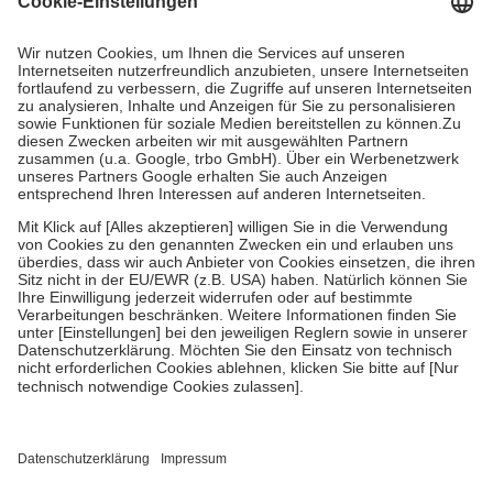
Prozent des Abgabepreises,
mindestens
jedoch
fünf Euro
und
höchstens zehn Euro.
Es sind jedoch nie mehr als die tatsächlichen
Kosten der Leistung zu entrichten.
Diese Regeln gelten grundsätzlich auch für Online-Apotheken.
Bei Heilmitteln und häuslicher Krankenpflege beträgt die
Zuzahlung zehn Prozent der Kosten sowie zehn Euro je
Verordnung.
Um das Engagement der Versicherten für ihre eigene Gesundheit zu
stärken und die besondere Stellung der Familie zu unterstützen,
fallen
keine Zuzahlungen
an bei:
• Kindern und Jugendlichen bis zum vollendeten 18. Lebensjahr
mit Ausnahme der Fahrkosten
• Untersuchungen zur Vorsorge und Früherkennung, die von der
GKV getragen werden
• empfohlenen Schutzimpfungen
• Harn- und Blutteststreifen
Wir nutzen Trusted Shops als unabhängigen Dienstleister für die
Einholung von Bewertungen. Trusted Shops hat Maßnahmen
getroffen, um sicherzustellen, dass es sich um echte Bewertungen
handelt. Mehr Informationen findest du hier: