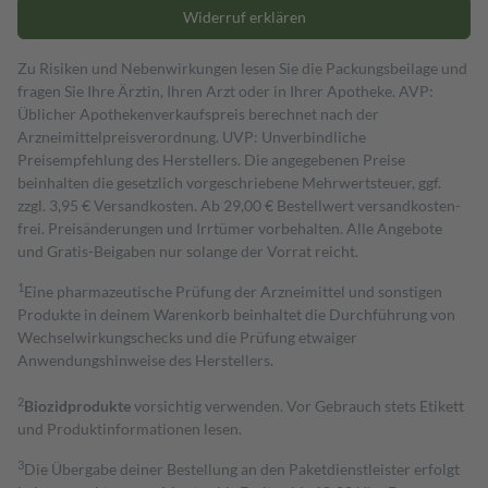
Widerruf erklären
Zu Risiken und Nebenwirkungen lesen Sie die Packungsbeilage und
fragen Sie Ihre Ärztin, Ihren Arzt oder in Ihrer Apotheke. AVP:
Üblicher Apothekenverkaufspreis berechnet nach der
Arzneimittelpreisverordnung. UVP: Unverbindliche
Preisempfehlung des Herstellers. Die angegebenen Preise
beinhalten die gesetzlich vorgeschriebene Mehrwertsteuer, ggf.
zzgl. 3,95 € Versandkosten. Ab 29,00 € Bestell­wert versand­kosten­
frei. Preisänderungen und Irrtümer vorbehalten. Alle Angebote
und Gratis-Beigaben nur solange der Vorrat reicht.
1
Eine pharmazeutische Prüfung der Arzneimittel und sonstigen
Produkte in deinem Warenkorb beinhaltet die Durchführung von
Wechselwirkungschecks und die Prüfung etwaiger
Anwendungshinweise des Herstellers.
2
Biozidprodukte
vorsichtig verwenden. Vor Gebrauch stets Etikett
und Produktinformationen lesen.
3
Die Übergabe deiner Bestellung an den Paketdienstleister erfolgt