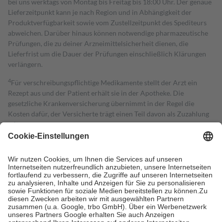
bei uns werktags von Montag bis Freitag bis 18:00 Uhr. Der genaue
Lieferzeitpunkt kann je nach Region und in Abhängigkeit der
Produktverfügbarkeit sowie vom Zustellzeitpunkt des Spediteurs
abweichen. Darüber hinaus können notwendige pharmazeutische
Prüfungen, die zu deiner Arzneimittelsicherheit dienen, die
Lieferfrist um die Dauer der Prüfungen einschließlich Klärungen
verlängern.
4
Für verschreibungspflichtige Medikamente stellt der Arzt ein
Rezept aus und der Patient erhält sie in der Apotheke. Die
gesetzliche Krankenversicherung übernimmt in der Regel die
Kosten dafür, der Versicherte trägt einen Teil davon als Zuzahlung
mit.
Grundsätzlich leisten Mitglieder Zuzahlungen in Höhe von zehn
Prozent des Abgabepreises,
mindestens
jedoch
fünf Euro
und
höchstens zehn Euro.
Es sind jedoch nie mehr als die tatsächlichen
Kosten der Leistung zu entrichten.
Diese Regeln gelten grundsätzlich auch für Online-Apotheken.
Bei Heilmitteln und häuslicher Krankenpflege beträgt die
Zuzahlung zehn Prozent der Kosten sowie zehn Euro je
Verordnung.
Um das Engagement der Versicherten für ihre eigene Gesundheit zu