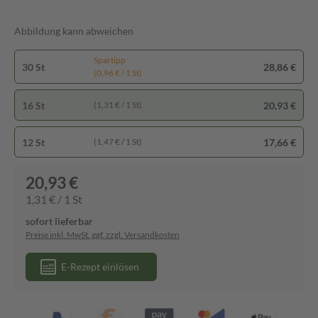
Abbildung kann abweichen
Spartipp
30 St
28,86 €
(0,96 € / 1 St)
16 St
20,93 €
(1,31 € / 1 St)
12 St
17,66 €
(1,47 € / 1 St)
20,93 €
1,31 € / 1 St
sofort lieferbar
Preise inkl. MwSt. ggf. zzgl. Versandkosten
E-Rezept einlösen