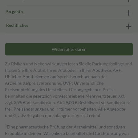
So geht's
Rechtliches
Widerruf erklären
Zu Risiken und Nebenwirkungen lesen Sie die Packungsbeilage und
fragen Sie Ihre Ärztin, Ihren Arzt oder in Ihrer Apotheke. AVP:
Üblicher Apothekenverkaufspreis berechnet nach der
Arzneimittelpreisverordnung. UVP: Unverbindliche
Preisempfehlung des Herstellers. Die angegebenen Preise
beinhalten die gesetzlich vorgeschriebene Mehrwertsteuer, ggf.
zzgl. 3,95 € Versandkosten. Ab 29,00 € Bestell­wert versand­kosten­
frei. Preisänderungen und Irrtümer vorbehalten. Alle Angebote
und Gratis-Beigaben nur solange der Vorrat reicht.
1
Eine pharmazeutische Prüfung der Arzneimittel und sonstigen
Produkte in deinem Warenkorb beinhaltet die Durchführung von