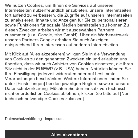
höchstens zehn Euro.
Es sind jedoch nie mehr als die tatsächlichen
Kosten der Leistung zu entrichten.
Diese Regeln gelten grundsätzlich auch für Online-Apotheken.
Bei Heilmitteln und häuslicher Krankenpflege beträgt die
Zuzahlung zehn Prozent der Kosten sowie zehn Euro je
Verordnung.
Um das Engagement der Versicherten für ihre eigene Gesundheit zu
stärken und die besondere Stellung der Familie zu unterstützen,
fallen
keine Zuzahlungen
an bei:
• Kindern und Jugendlichen bis zum vollendeten 18. Lebensjahr
mit Ausnahme der Fahrkosten
• Untersuchungen zur Vorsorge und Früherkennung, die von der
GKV getragen werden
• empfohlenen Schutzimpfungen
• Harn- und Blutteststreifen
Wir nutzen Trusted Shops als unabhängigen Dienstleister für die
Einholung von Bewertungen. Trusted Shops hat Maßnahmen
getroffen, um sicherzustellen, dass es sich um echte Bewertungen
handelt. Mehr Informationen findest du hier:
https://help.etrusted.com/hc/de/articles/4419944605341