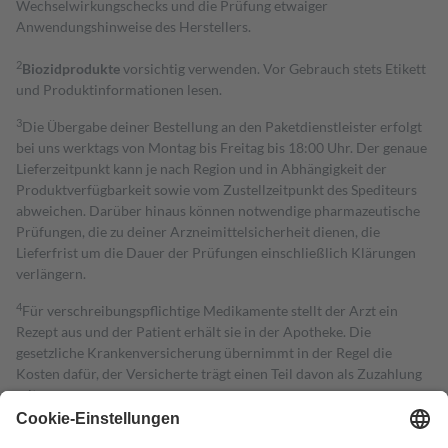
Wechselwirkungschecks und die Prüfung etwaiger
Anwendungshinweise des Herstellers.
2
Biozidprodukte
vorsichtig verwenden. Vor Gebrauch stets Etikett
und Produktinformationen lesen.
3
Die Übergabe deiner Bestellung an den Paketdienstleister erfolgt
bei uns werktags von Montag bis Freitag bis 18:00 Uhr. Der genaue
Lieferzeitpunkt kann je nach Region und in Abhängigkeit der
Produktverfügbarkeit sowie vom Zustellzeitpunkt des Spediteurs
abweichen. Darüber hinaus können notwendige pharmazeutische
Prüfungen, die zu deiner Arzneimittelsicherheit dienen, die
Lieferfrist um die Dauer der Prüfungen einschließlich Klärungen
verlängern.
4
Für verschreibungspflichtige Medikamente stellt der Arzt ein
Rezept aus und der Patient erhält sie in der Apotheke. Die
gesetzliche Krankenversicherung übernimmt in der Regel die
Kosten dafür, der Versicherte trägt einen Teil davon als Zuzahlung
mit.
Grundsätzlich leisten Mitglieder Zuzahlungen in Höhe von zehn
Prozent des Abgabepreises,
mindestens
jedoch
fünf Euro
und