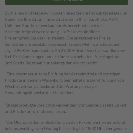
Zu Risiken und Nebenwirkungen lesen Sie die Packungsbeilage und
fragen Sie Ihre Ärztin, Ihren Arzt oder in Ihrer Apotheke. AVP:
Üblicher Apothekenverkaufspreis berechnet nach der
Arzneimittelpreisverordnung. UVP: Unverbindliche
Preisempfehlung des Herstellers. Die angegebenen Preise
beinhalten die gesetzlich vorgeschriebene Mehrwertsteuer, ggf.
zzgl. 3,95 € Versandkosten. Ab 29,00 € Bestell­wert versand­kosten­
frei. Preisänderungen und Irrtümer vorbehalten. Alle Angebote
und Gratis-Beigaben nur solange der Vorrat reicht.
1
Eine pharmazeutische Prüfung der Arzneimittel und sonstigen
Produkte in deinem Warenkorb beinhaltet die Durchführung von
Wechselwirkungschecks und die Prüfung etwaiger
Anwendungshinweise des Herstellers.
2
Biozidprodukte
vorsichtig verwenden. Vor Gebrauch stets Etikett
und Produktinformationen lesen.
3
Die Übergabe deiner Bestellung an den Paketdienstleister erfolgt
bei uns werktags von Montag bis Freitag bis 18:00 Uhr. Der genaue