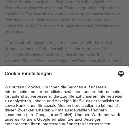
Lieferzeitpunkt kann je nach Region und in Abhängigkeit der
Produktverfügbarkeit sowie vom Zustellzeitpunkt des Spediteurs
abweichen. Darüber hinaus können notwendige pharmazeutische
Prüfungen, die zu deiner Arzneimittelsicherheit dienen, die
Lieferfrist um die Dauer der Prüfungen einschließlich Klärungen
verlängern.
4
Für verschreibungspflichtige Medikamente stellt der Arzt ein
Rezept aus und der Patient erhält sie in der Apotheke. Die
gesetzliche Krankenversicherung übernimmt in der Regel die
Kosten dafür, der Versicherte trägt einen Teil davon als Zuzahlung
mit.
Grundsätzlich leisten Mitglieder Zuzahlungen in Höhe von zehn
Prozent des Abgabepreises,
mindestens
jedoch
fünf Euro
und
höchstens zehn Euro.
Es sind jedoch nie mehr als die tatsächlichen
Kosten der Leistung zu entrichten.
Diese Regeln gelten grundsätzlich auch für Online-Apotheken.
Bei Heilmitteln und häuslicher Krankenpflege beträgt die
Zuzahlung zehn Prozent der Kosten sowie zehn Euro je
Verordnung.
Um das Engagement der Versicherten für ihre eigene Gesundheit zu
stärken und die besondere Stellung der Familie zu unterstützen,