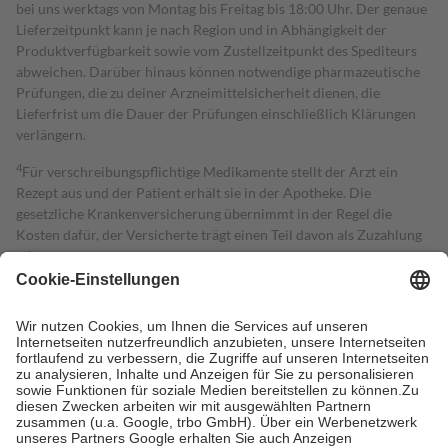
bei uns werktags von Montag bis Freitag bis 18:00 Uhr. Der genaue
Lieferzeitpunkt kann je nach Region und in Abhängigkeit der
Produktverfügbarkeit sowie vom Zustellzeitpunkt des Spediteurs
abweichen. Darüber hinaus können notwendige pharmazeutische
Prüfungen, die zu deiner Arzneimittelsicherheit dienen, die
Lieferfrist um die Dauer der Prüfungen einschließlich Klärungen
verlängern.
4
Für verschreibungspflichtige Medikamente stellt der Arzt ein
Rezept aus und der Patient erhält sie in der Apotheke. Die
gesetzliche Krankenversicherung übernimmt in der Regel die
Kosten dafür, der Versicherte trägt einen Teil davon als Zuzahlung
mit.
Grundsätzlich leisten Mitglieder Zuzahlungen in Höhe von zehn
Prozent des Abgabepreises,
mindestens
jedoch
fünf Euro
und
höchstens zehn Euro.
Es sind jedoch nie mehr als die tatsächlichen
Kosten der Leistung zu entrichten.
Diese Regeln gelten grundsätzlich auch für Online-Apotheken.
Bei Heilmitteln und häuslicher Krankenpflege beträgt die
Zuzahlung zehn Prozent der Kosten sowie zehn Euro je
Verordnung.
Um das Engagement der Versicherten für ihre eigene Gesundheit zu