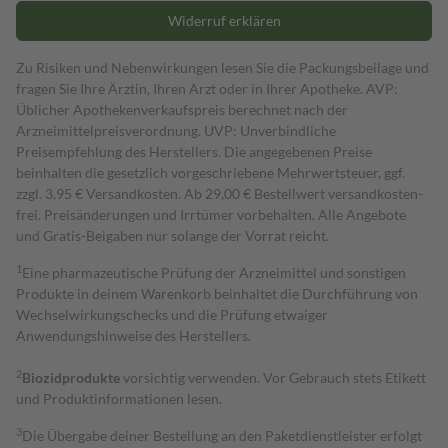
Widerruf erklären
Zu Risiken und Nebenwirkungen lesen Sie die Packungsbeilage und
fragen Sie Ihre Ärztin, Ihren Arzt oder in Ihrer Apotheke. AVP:
Üblicher Apothekenverkaufspreis berechnet nach der
Arzneimittelpreisverordnung. UVP: Unverbindliche
Preisempfehlung des Herstellers. Die angegebenen Preise
beinhalten die gesetzlich vorgeschriebene Mehrwertsteuer, ggf.
zzgl. 3,95 € Versandkosten. Ab 29,00 € Bestell­wert versand­kosten­
frei. Preisänderungen und Irrtümer vorbehalten. Alle Angebote
und Gratis-Beigaben nur solange der Vorrat reicht.
1
Eine pharmazeutische Prüfung der Arzneimittel und sonstigen
Produkte in deinem Warenkorb beinhaltet die Durchführung von
Wechselwirkungschecks und die Prüfung etwaiger
Anwendungshinweise des Herstellers.
2
Biozidprodukte
vorsichtig verwenden. Vor Gebrauch stets Etikett
und Produktinformationen lesen.
3
Die Übergabe deiner Bestellung an den Paketdienstleister erfolgt